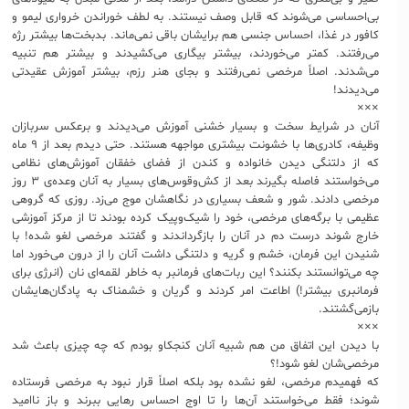
بی‌احساسی می‌شوند که قابل وصف نیستند. به لطف خوراندن خرواری لیمو و
کافور در غذا، احساس جنسی هم برایشان باقی نمی‌ماند. بدبخت‌ها بیشتر رژه
می‌رفتند. کمتر می‌خوردند، بیشتر بیگاری می‌کشیدند و بیشتر هم تنبیه
می‌شدند. اصلاً مرخصی نمی‌رفتند و بجای هنر رزم، بیشتر آموزش عقیدتی
می‌دیدند!
×××
آنان در شرایط سخت و بسیار خشنی آموزش می‌دیدند و برعکس سربازان
وظیفه، کادری‌ها با خشونت بیشتری مواجهه هستند. حتی دیدم بعد از ۹ ماه
که از دلتنگی دیدن خانواده و کندن از فضای خفقان آموزش‌های نظامی
می‌خواستند فاصله بگیرند بعد از کش‌وقوس‌های بسیار به آنان وعده‌ی ۳ روز
مرخصی دادند. شور و شعف بسیاری در نگاهشان موج می‌زد. روزی که گروهی
عظیمی با برگه‌های مرخصی، خود را شیک‌وپیک کرده بودند تا از مرکز آموزشی
خارج شوند درست دم در آنان را بازگرداندند و گفتند مرخصی لغو شده! با
شنیدن این فرمان، خشم و گریه و دلتنگی داشت آنان را از درون می‌خورد اما
چه می‌توانستند بکنند؟ این ربات‌های فرمانبر به خاطر لقمه‌ای نان (انرژی برای
فرمانبری بیشتر!) اطاعت امر کردند و گریان و خشمناک به پادگان‌هایشان
بازمی‌گشتند.
×××
با دیدن این اتفاق من هم شبیه آنان کنجکاو بودم که چه چیزی باعث شد
مرخصی‌شان لغو شود!؟
که فهمیدم مرخصی، لغو نشده بود بلکه اصلاً قرار نبود به مرخصی فرستاده
شوند؛ فقط می‌خواستند آن‌ها را تا اوج احساس رهایی ببرند و باز ناامید