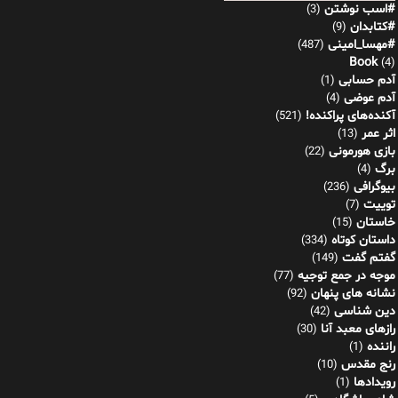
#اسب نوشتن
(3)
#کتابدان
(9)
#مهسا_امینی
(487)
Book
(4)
آدم حسابی
(1)
آدم عوضی
(4)
آکنده‌های پراکنده!
(521)
اثر عمر
(13)
بازی هورمونی
(22)
برگ
(4)
بیوگرافی
(236)
توییت
(7)
خاستان
(15)
داستان کوتاه
(334)
گفتم گفت
(149)
موجه در جمع توجیه
(77)
نشانه های پنهان
(92)
دین شناسی
(42)
رازهای معبد آنا
(30)
راننده
(1)
رنج مقدس
(10)
رویدادها
(1)