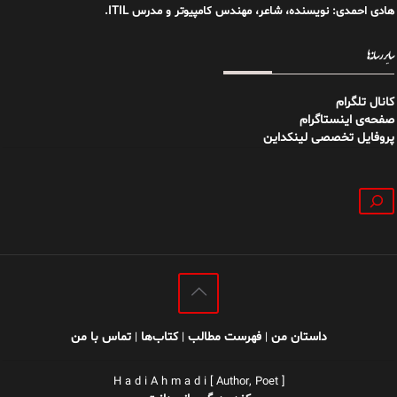
هادی احمدی: نویسنده، شاعر، مهندس کامپیوتر و مدرس ITIL.
سایر رسانه‌ها
کانال تلگرام
صفحه‌ی اینستاگرام
پروفایل تخصصی لینکداین
جستجو
داستان من
فهرست مطالب
کتاب‌ها
تماس با من
|
|
|
H a d i A h m a d i [ Author, Poet ]