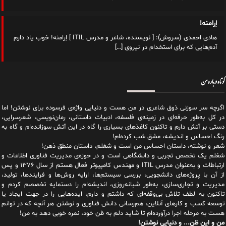
اِرامنه!
هادی احمدی (سروش): [ نویسنده، شاعر و مدرس ITIL ] اِرامنه! خوب یاد دارم
آدم‌هایی که برای استخدام در نیروی
[…]
کوتاه درباره من
اگرچه سر سوزنی ذوق شاعری در من هست و دنیایی واژه‌‌ی فرسوده برای نوشتن! اما
در کل به‌طور حرفه‌ای در زمینه‌ی فلسفه، ادبیات داستانی، رمان‌نویسی، شعرسرایی،
دستی بر آتش دارم و تاکنون کاغذهای بسیاری را گاه در این آتش سوزانده‌ام و گاه به
رنگ احساس و اندیشه، مشق شب کرده‌ام!
شعر و نوشته، داستان احساس من است و شغلم، داستان منطق ذهن!
شغلم یک تخصص تجربی و دانشگاهی است و در حوزه‌ی مدیریت فناوری اطلاعات و
ارتباطات و به‌عنوان مدرس ITIL و مهندس کامپیوتر فعال هستم از سال ۱۳۷۶ و پس
از آن با پروژه‌های دانشجویی، بررسی سیستم‌ها، ارایه روش‌ها و فرایندها، تولید،
مدیریت و تجاری‌سازی، به‌طور شبانه‌روزی، اندیشه‌ام را دستمایه تخصصم کردم و
تاکنون به لطف تلاش بی‌وقفه‌ای که داشتم و دارم، اید‌ه‌هایی را در جهت ایجاد یا
توسعه کسب و کارهای آنلاین، هم‌رسانی دانش فناوری و نوشتن هر آنچه که در توانم
هست به مرحله اجرا درآورده‌ام تا شاید دلم به ظن خود، نمره خوبی دهد به من!
من و این ظن... و دنیایی نوشتن!