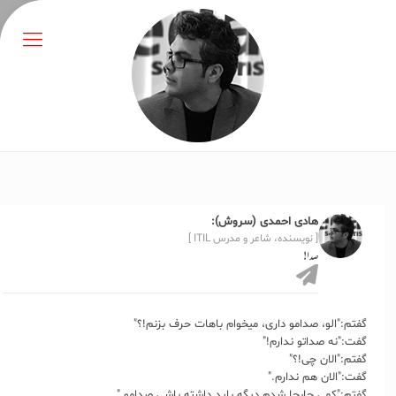
هادی احمدی (سروش):
[ نویسنده، شاعر و مدرس ITIL ]
صدا!
گفتم:"الو، صدامو داری، میخوام باهات حرف بزنم!؟"
گفت:"نه صداتو ندارم!"
گفتم:"الان چی!؟"
گفت:"الان هم ندارم."
گفتم:"کمی جابجا شدم دیگه باید داشته باشی صدامو."