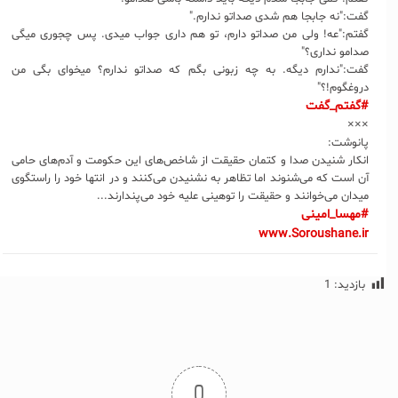
گفت:"نه جابجا هم شدی صداتو ندارم."
گفتم:"عه! ولی من صداتو دارم، تو هم داری جواب میدی. پس چجوری میگی
صدامو نداری؟"
گفت:"ندارم دیگه. به چه زبونی بگم که صداتو ندارم؟ میخوای بگی من
دروغگوم!؟"
#گفتم_گفت
×××
پانوشت:
انکار شنیدن صدا و کتمان حقیقت از شاخص‌های این حکومت و آدم‌های حامی
آن است که می‌شنوند اما تظاهر به نشنیدن می‌کنند و در انتها خود را راستگوی
میدان می‌خوانند و حقیقت را توهینی علیه خود می‌پندارند...
#مهسا_امینی
www.Soroushane.ir
بازدید:
1
0