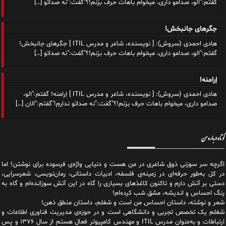
گفتم:"الو، صدامو داری، میخوام باهات حرف بزنم!؟"گفت:"نه صداتو
[…]
جگرهای جانبخش!
هادی احمدی (سروش): [ نویسنده، شاعر و مدرس ITIL ] جگرهای جانبخش!
گفتم:"الو، صدامو داری، میخوام باهات حرف بزنم!؟"گفت:"نه صداتو
[…]
اِرامنه!
هادی احمدی (سروش): [ نویسنده، شاعر و مدرس ITIL ] اِرامنه! گفتم:"الو،
صدامو داری، میخوام باهات حرف بزنم!؟"گفت:"نه صداتو ندارم!"گفتم:"الان
[…]
کوتاه درباره من
اگرچه سر سوزنی ذوق شاعری در من هست و دنیایی واژه‌‌ی فرسوده برای نوشتن! اما
در کل به‌طور حرفه‌ای در زمینه‌ی فلسفه، ادبیات داستانی، رمان‌نویسی، شعرسرایی،
دستی بر آتش دارم و تاکنون کاغذهای بسیاری را گاه در این آتش سوزانده‌ام و گاه به
رنگ احساس و اندیشه، مشق شب کرده‌ام!
شعر و نوشته، داستان احساس من است و شغلم، داستان منطق ذهن!
شغلم یک تخصص تجربی و دانشگاهی است و در حوزه‌ی مدیریت فناوری اطلاعات و
ارتباطات و به‌عنوان مدرس ITIL و مهندس کامپیوتر فعال هستم از سال ۱۳۷۶ و پس