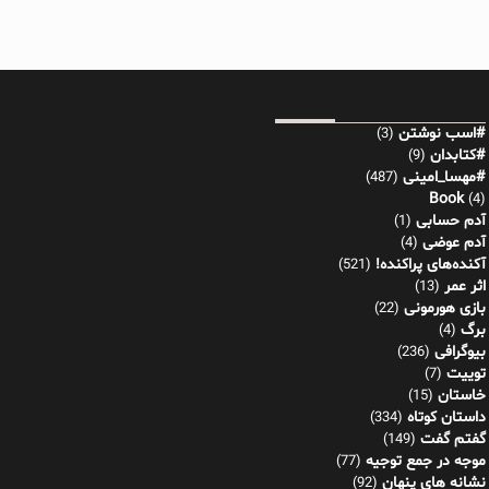
#اسب نوشتن
(3)
#کتابدان
(9)
#مهسا_امینی
(487)
Book
(4)
آدم حسابی
(1)
آدم عوضی
(4)
آکنده‌های پراکنده!
(521)
اثر عمر
(13)
بازی هورمونی
(22)
برگ
(4)
بیوگرافی
(236)
توییت
(7)
خاستان
(15)
داستان کوتاه
(334)
گفتم گفت
(149)
موجه در جمع توجیه
(77)
نشانه های پنهان
(92)