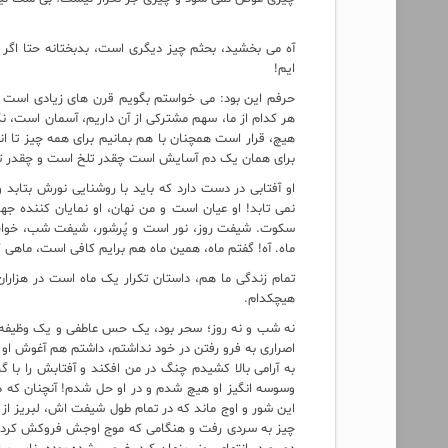
آه می بخشید، بحثم چیز دیگری است، بدبختانه حتا اگر تصم
ایم!
حرفم این بود: می خواستم بگویم قرن های زیادی است که
هر کدام از ما، سهم مشترکی از آن داریم، آسمان است، نگ
هیچ، قرار است همچنان با هم بمانیم برای همه چیز تا ا
برای همان یک دم آسایش است چقدر تلخ است و چقدر تک
او آفتابی در دست دارد که باید با روشنایی نورش بتابد
نمی تابد! او عیان است و من نهان، او نمایان کننده ج
سکوت. شیفت روز، نور است و پُرشور، شیفت شب، خواب
ماه. آه! گفتم ماه، همین ماه هم برایم کافی است، ماهی ک
تمام زندگی ما هم، داستان تکرار یک ماه است در هزارا
هیچکدام.
نه شب و نه روز؛ سحر بود، یک حس عاطفی و یک وظیفه ذ
اصراری به فرو رفتن در خود نداشتم، داشتم هم آغوش او 
به آرامی بالا کشیدم چنگ در من افکند و آفتابش را با گ
وسوسه انگیز او هیچ شدم و در او حل شدم! آنچنان که د
این شور و اوج ماند که در تمام طول شیفت اش، لبریز از
چیز به سردی رفت و هنگامی که موج اوجش فروکش کرد رو