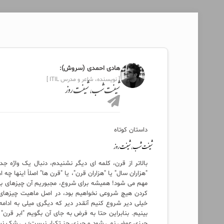
هادی احمدی (سروش):
[ نویسنده، شاعر و مدرس ITIL ]
شیفت شب، شیفت روز
داستان کوتاه
شیفت شب، شیفت روز
بالاتر از قرن، کلمه ای دیگر نشنیدم، دنبال یک واژه ج
"هزاران سال" یا "هزاران قرن"، یا "قرن ها" اصلاً اینها چ
مهم می شود! همیشه برای شروع، مجبوریم آن چیزهای بی ارز
کردن هیچ شروعی نخواهیم بود، در اصل ماهیت چیزهای ب
خیلی دیر شروع کنیم آنقدر دیر که دیگری میلی به ادامه 
بینیم. بنابراین حتا به فرض به جای آن بگویم "ابر قرن" 
چیزی عوض نمی شود و چیزی جز تکرار نیست؛ بی شک ن