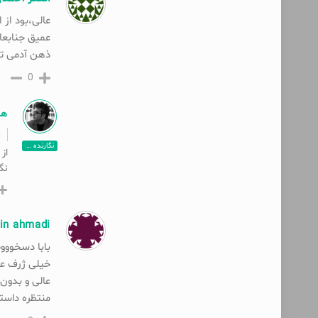
عالی،بود از 
عمیق جنابعا
ذهن آدمی تد
0
ها
نگارنده پست
از
نگ
in ahmadi
بابا دسخوو
خیلی ژرف ع
عالی و بدون
منتظره داس