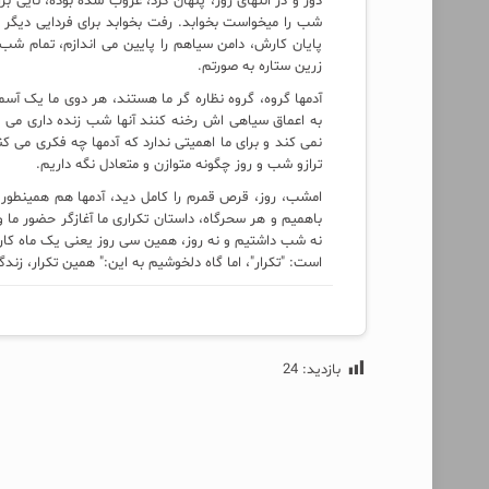
دور و در انتهای روز، پنهان کرد، غروب شده بوده، نایی بر
شب را میخواست بخوابد. رفت بخوابد برای فردایی دیگر 
پایان کارش، دامن سیاهم را پایین می اندازم، تمام شب
زرین ستاره به صورتم.
آدمها گروه، گروه نظاره گر ما هستند، هر دوی ما یک آس
به اعماق سیاهی اش رخنه کنند آنها شب زنده داری می کن
نمی کند و برای ما اهمیتی ندارد که آدمها چه فکری می 
ترازو شب و روز چگونه متوازن و متعادل نگه داریم.
امشب، روز، قرص قمرم را کامل دید، آدمها هم همینطور،
باهمیم و هر سحرگاه، داستان تکراری ما آغازگر حضور ما 
نه شب داشتیم و نه روز، همین سی روز یعنی یک ماه کار
است: "تکرار"، اما گاه دلخوشیم به این:" همین تکرار، زند
بازدید:
24