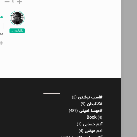
0
ها
نگارنده پست
مم
#اسب نوشتن
(3)
#کتابدان
(9)
#مهسا_امینی
(487)
Book
(4)
آدم حسابی
(1)
آدم عوضی
(4)