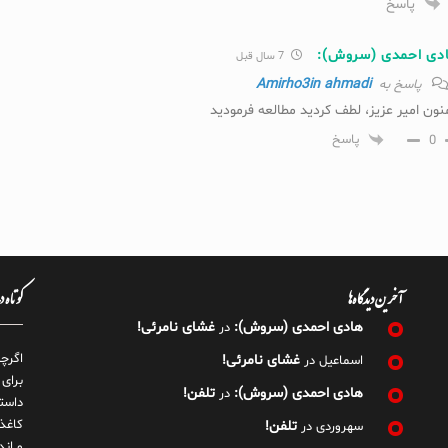
پاسخ
دی احمدی (سروش):
7 سال قبل
Amirho3in ahmadi
پاسخ به
نون امیر عزیز، لطف کردید مطالعه فرمودید
0
پاسخ
آخرین دیدگاه‌ها
کوتاه 
هادی احمدی (سروش):
غشای نامرئی!
در
اگرچ
غشای نامرئی!
اسماعیل
در
برای
هادی احمدی (سروش):
تلفن!
در
داست
کاغذ
تلفن!
سهروردی
در
و ان