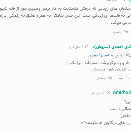
استعاره های زیبایی که درمتن داستانت به کار بردی وهمین طور از قلم شیوا
لی به فلسفه ی زندگی ست، این حس نقادانه به همراه عشق به زندگی، پار
اعی میکند.
پاسخ
دی احمدی (سروش):
7 سال قبل
اصغر احمدی
پاسخ به
 نظر و پیام گرم شما صمیمانه سپاسگزارم
اه تیزبین شما زیباست.
0
پاسخ
Amirho3
7 سال قبل
وش?
میقی داشت
 نقص
تان های دیگتون هستیممم?✊