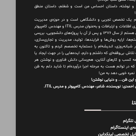
و نوشته، داستان احساس من است و شغلم، داستان منطق
 یک تخصص تجربی و دانشگاهی است و در حوزه‌ی مدیریت
فناوری اطلاعات و ارتباطات و به‌عنوان مدرس ITIL و مهندس کامپیوتر
فعال هستم از سال ۱۳۷۶ و پس از آن با پروژه‌های دانشجویی، بررسی
م‌ها، ارایه روش‌ها و فرایندها، تولید، مدیریت و تجاری‌سازی،
ور شبانه‌روزی، اندیشه‌ام را دستمایه تخصصم کردم و تاکنون به
لاش بی‌وقفه‌ای که داشتم و دارم، اید‌ه‌هایی را در جهت ایجاد یا
ه کسب و کارهای آنلاین، هم‌رسانی دانش فناوری و نوشتن هر
 که در توانم هست به مرحله اجرا درآورده‌ام تا شاید دلم به ظن
 نمره خوبی دهد به من!
 این ظن... و دنیایی نوشتن!
احمدی: نویسنده، شاعر، مهندس کامپیوتر و مدرس ITIL.
نه‌ها
ل تلگرام
‌ی اینستاگرام
ایل تخصصی لینکداین