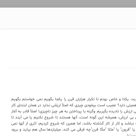
دید، یکتا و خاص بودم تا تکرار هزاران قرن را یکجا بگویم نمی خواستم بگویم
ه اهمیتی دارد؟ عجیب است بیخودی چیزی که اصلاً ارزشی ندارد در همان ابتدای کار
ش را نادیده بگیریم وگرنه با پرداختن به هر چیز ناچیزی! اصلاً قادر به آغاز
ی ارزش، همیشه این گونه است، آنها هستند تا شروع نکنیم یا می آیند تا
نباشد و کار از کار گذشته باشد، اما همین که شروع کردیم، اثری از آنها نمی
یا "قرون" یا "مثلا "مگا قرن"چه فرقی می کند، میلیاردها سال هم بیاید و برود
یست!