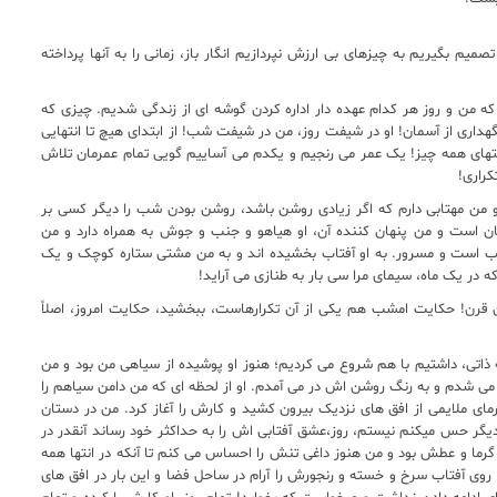
یم بگیریم به چیزهای بی ارزش نپردازیم انگار باز، زمانی را به آنها پرداخته
 من و روز هر کدام عهده دار اداره کردن گوشه ای از زندگی شدیم. چیزی که
هداری از آسمان! او در شیفت روز، من در شیفت شب! از ابتدای هیچ تا انتهایی
نتهای همه چیز! یک عمر می رنجیم و یکدم می آساییم گویی تمام عمرمان تلاش
راری!
 و من مهتابی دارم که اگر زیادی روشن باشد، روشن بودن شب را دیگر کسی بر
هان است و من پنهان کننده آن، او هیاهو و جنب و جوش به همراه دارد و من
 است و مسرور. به او آفتاب بخشیده اند و به من مشتی ستاره کوچک و یک
ه در یک ماه، سیمای مرا سی بار به طنازی می آراید!
ن قرن! حکایت امشب هم یکی از آن تکرارهاست، ببخشید، حکایت امروز، اصلاً
اتی، داشتیم با هم شروع می کردیم؛ هنوز او پوشیده از سیاهی من بود و من
می شدم و به رنگ روشن اش در می آمدم. او از لحظه ای که من دامن سیاهم را
رمای ملایمی از افق های نزدیک بیرون کشید و کارش را آغاز کرد. من در دستان
یگر حس میکنم نیستم، روز،عشق آفتابی اش را به حداکثر خود رساند آنقدر در
 گرما و عطش بود و من هنوز داغی تنش را احساس می کنم تا آنکه در انتها همه
ی آفتاب سرخ و خسته و رنجورش را آرام در ساحل فضا و این بار در افق های