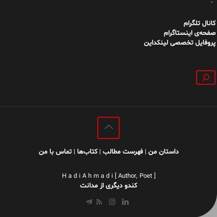
کانال تلگرام
صفحه‌ی اینستاگرام
پروفایل تخصصی لینکداین
جستجو
داستان من
فهرست مطالب
کتاب‌ها
تماس با من
|
|
|
H a d i A h m a d i [ Author, Poet ]
کندو دیگری از مدانت