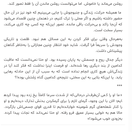
روشن می‌ماند یا خاموش. اما می‌توانست روشن ماندن آن را فقط تصور کند.
ما همیشه حرکت، زندگی و جنب​وجوش را جایی می‌بینیم که خود نیز در آن حال
حضور داشته باشیم و اگر محلی را ترک کنیم، در ذهن​مان چنین قلمداد می‌شود
که آن‌جا راکد و بی‌حرکت باقی مانده. تصور این‌که چه کسی چه کاری می‌کند،
بسیار سخت است.
به‌هرحال وقتی برای فکر کردن به این مسائل هم نبود. ظلمت و تاریکی
وجودش را سریعاً فرا گرفت. شاید خود انتظار چنین مجازاتی را به‌خاطر گناهان
پیشین​اش داشت.
دیگر جدال روح و جسمش به پایان رسیده بود. او حتا نمی‌دانست که عاقبت
کدامین از بند دیگری رها شده‌اند. او فرصت این​را نداشت که فکر کند آیا در
زندگی‌اش هیچ کاری انجام نداده است که به سبب آن از این حادثه رهایی
یابد. یا این‌که بلایی به این سختی، نتیجه‌ی کدامین گناه زشتش بوده!؟
***
«ما او را کمی آن‌طرف‌تر درحالی‌که از شدت سرما کاملاً یخ زده بود پیدا کرده​
ایم؛ الان با این وجود، گرمای لازم را برای گرم​کردن بدنش تدارک دیده‌ایم و او
را کنار شعله‌های گرم شومینه خوابانده‌ایم تا قدری قوای جسمی‌اش بازگردد.
حالا هم به خوابی بسیار عمیق فرو رفته. او حتا نمی‌داند که نجات پیدا کرده.
به‌زودی خوب می‌شود!»