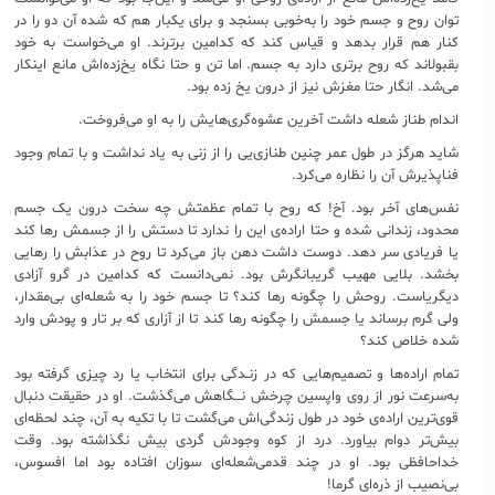
توان روح و جسم خود را به‌خوبی بسنجد و برای یک​بار هم که شده آن دو را در
کنار هم قرار بدهد و قیاس کند که کدامین برترند. او می‌خواست به خود
بقبولاند که روح برتری دارد به جسم. اما تن و حتا نگاه یخ‌زده‌اش مانع این​کار
می‌شد. انگار حتا مغزش نیز از درون یخ زده بود.
اندام طناز شعله داشت آخرین عشوه‌گری‌هایش را به او می‌فروخت.
شاید هرگز در طول عمر چنین طنازی‌یی را از زنی به یاد نداشت و با تمام وجود
فناپذیرش آن را نظاره می‌کرد.
نفس‌های آخر بود. آخ! که روح با تمام عظمتش چه سخت درون یک جسم
محدود، زندانی شده و حتا اراده‌ی این را ندارد تا دستش را از جسمش رها کند
یا فریادی سر دهد. دوست داشت دهن باز می‌کرد تا روح در عذابش را رهایی
بخشد. بلایی مهیب گریبانگرش بود. نمی‌دانست که کدامین در گرو آزادی
دیگری​است. روحش را چگونه رها کند؟ تا جسم خود را به شعله‌ای بی‌مقدار،
ولی گرم برساند یا جسمش را چگونه رها کند تا از آزاری که بر تار و پودش وارد
شده خلاص کند؟
تمام اراده‌ها و تصمیم‌هایی که در زنـدگی برای انتخاب یا رد چیزی گرفته بود
به‌سرعت نور از روی واپسین چرخش نـــگاهش می‌گذشت. او در حقیقت دنبال
قوی‌ترین اراده‌ی خود در طول زندگی‌اش می‌گشت تا با تکیه به آن، چند لحظه‌ای
بیش‌تر دوام بیاورد. درد از کوه وجودش گردی بیش نگذاشته بود. وقت
خداحافظی بود. او در چند قدمی‌شعله‌ای سوزان افتاده بود اما افسوس،
بی‌نصیب از ذره‌ای گرما!