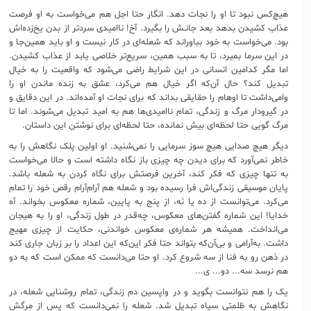
هیچ‌کس نبود تا او را نجات دهد. انگار حتا اجل هم می‌خواست به او فرصت
عذاب کشیدن بدهد بعد جانـش را بگیرد. آخ! ناامیدی سردتر از بدن یخ‌زده‌اش
بود. می‌خواست به خود بباوراند که شعله‌ای در کار نیست و او باید همین‌جا و
در این سرما بمیرد، تا به سبب همین، سریع‌تر خلاصی یابد از عذاب کشیدن.
اما مگر کدامین انسانی در این شرایط راضی می‌شود که واقعیت را به خیال
تبدیل کند؟ حال آن‌که اگر خیال هم می‌کرد، عشق به زنده ماندن او را
وامی‌داشت تا اوهام را حقایقی بداند که برای نجات او آمده‌اند. در این دقایق و
در گیرودار مرگ و زندگی، تمام ناامیدی‌ها هم به امید تبدیل می‌شوند. اما تا
مرگ گویی حتا لحظه‌ای بیش نمانده، حتا لحظه‌ای برای نوشتن این داستان.
دیگر هیچ صدایی هیچ سوز سرمایی را نمی‌شنید. او اولین پلک نگاهش را به
خاطر نمی‌آورد که برای دیدن چه چیزی باز نگاه داشته است و حالا می‌خواست
به تنها چیزی که فکر کند، آخرین فرصتش برای نگاه کردن به شعله باشد.
پایان موسیقی زندگی‌اش فرا رسیده بود و شعله هم آرام‌آرام رقص خود را تمام
می‌کرد. می‌توانست از ده یا نَه، از پنج به پایین، شماره معکوس بخواند. آه
خدایا! این شماره گفتن‌های معکوس، چه‌قدر در طول زندگی، او را به هیجان
می‌انداخت. همیشه هر شماره‌ی معکوس خواندنی، حکایت از چیزی مهیج
داشت. به‌آرامی و بی‌آن‌که بتواند حتا فکر این‌که این اعداد را بر زبان جاری کند
در ذهن رو به فنا از سه شروع کرد. او حتا می‌دانست که ممکن است که به دو
هم نرسد سه... دو... ی...
یک را هم نتوانست بگوید و در واپسین دم زندگی، تمام روشنایی شعله، در
نگاهش به ظلمتی سیاه تبدیل شد. شعله را نمی‌دانست که پس از مرگش