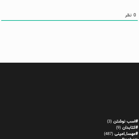
0
نظر
#اسب نوشتن
(3)
#کتابدان
(9)
#مهسا_امینی
(487)