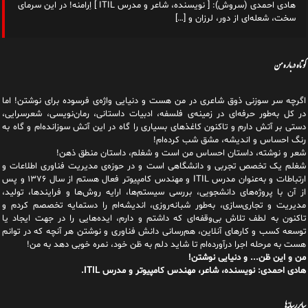
هادی احمدی (سروش): [ نویسنده، شاعر و مدرس ITIL ] اِرامنه! در این سرمای
سخت، شعله‌ای از دور، لرزان و
[…]
کوتاه درباره من
اگرچه سر سوزنی ذوق شاعری در من هست و دنیایی واژه‌‌ی فرسوده برای نوشتن! اما
در کل به‌طور حرفه‌ای در زمینه‌ی فلسفه، ادبیات داستانی، رمان‌نویسی، شعرسرایی،
دستی بر آتش دارم و تاکنون کاغذهای بسیاری را گاه در این آتش سوزانده‌ام و گاه به
رنگ احساس و اندیشه، مشق شب کرده‌ام!
شعر و نوشته، داستان احساس من است و شغلم، داستان منطق ذهن!
شغلم یک تخصص تجربی و دانشگاهی است و در حوزه‌ی مدیریت فناوری اطلاعات و
ارتباطات و به‌عنوان مدرس ITIL و مهندس کامپیوتر فعال هستم از سال ۱۳۷۶ و پس
از آن با پروژه‌های دانشجویی، بررسی سیستم‌ها، ارایه روش‌ها و فرایندها، تولید،
مدیریت و تجاری‌سازی، به‌طور شبانه‌روزی، اندیشه‌ام را دستمایه تخصصم کردم و
تاکنون به لطف تلاش بی‌وقفه‌ای که داشتم و دارم، اید‌ه‌هایی را در جهت ایجاد یا
توسعه کسب و کارهای آنلاین، هم‌رسانی دانش فناوری و نوشتن هر آنچه که در توانم
هست به مرحله اجرا درآورده‌ام تا شاید دلم به ظن خود، نمره خوبی دهد به من!
من و این ظن... و دنیایی نوشتن!
هادی احمدی: نویسنده، شاعر، مهندس کامپیوتر و مدرس ITIL.
سایر رسانه‌ها