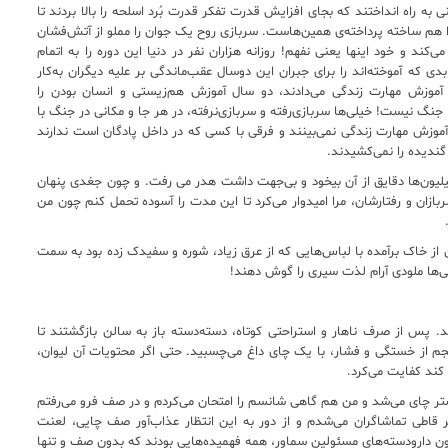
ه راه انداختند که بجای افزایش قدرت تفکر قدرت بُرد اسلحه را بالا بردند تا
 را هم ساخته پرداخته‌ی همین‌هاست. سربازی روح یک جوان را مملو از آتش‌فشان
کند و خود اینها یعنی نفهم! روزانه هزاران نفر در دنیا این دوره را به اتمام
دی که آموخته‌اند را برای جبران این دوسال عقب‌ماندگی بر علیه دیگران به‌کار
موزش مهارت زندگی می‌دادند، دو سال آموزش هم‌زیستی و انسان بودن را
 جنگ نیست! خیلی‌ها سربازی‌رفته و سربازی‌نرفته، در هر جا و مکانی در جنگ با
آموزش مهارت زندگی نمی‌بینند و فرقی با کسی که در داخل پادگان است ندارند
گندیده را نمی‌کشیدند.
 میلیون‌ها دقایق از آن بیخود و بی‌جهت داشت هدر می رفت. و چون جغدی پنهان
ازان و رفتارشان، مرا امیدوار می‌کرد تا این مدت را آسوده تحمل کنم چون من
 از خاک برآمده با لباس‌هایی که از عرق زیاد، شوره و سفیدک زده بود به سمت
ی‌ها ملودی آرام لذت سیری را گوش دهند!
. پس از صرف ناهار و استراحتی کوتاه، دسته‌دسته باز به سالن بازگشتند تا
م از خستگی و فشار، با یک چای داغ می‌چسبید. حتی اگر محتویات آن لیوان،
کند کفایت می‌کرد.
بیشتر چای می‌شد و من هم گاهی شانسم را امتحان می‌کردم و در صف فرو می‌رفتم
ر قاطی تماشاگران می‌شدم و از دور به این انتظار عذاب‌آور صف چایی، لعنت
ن دارودسته‌های مسئولین سماور، همه فهمیده‌هایی بودند که بدون صف و تنها