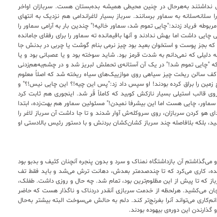
ی نداشتند به‌هرحال در چنین محیطی همیشه بده‌بستان هست. سربازان اواخر
 سلانه‌سلانه به سماور برسانند. سرباز بسیار لاغراندامی هم نزدیک به انتهای
طه فریاد زدند:"چایی تموم شد، سماور خالیه!" چندین بار به آرامی سماور را
ی چایی داشت اما بهش ندادند و آنها باقیمانده ته سماور را برای رفقای جامانده
ان که بجز پوست و استخوان بعید بود چیز نرمی بنام گوشت یا چربی در بدنش جا
 دلیلی که نمی‌دانم به شدت قرمز بود. شاید سوخته بود و یا عصبانی بود و یا
 "چایی تموم شد!" در یک آن آستانه‌ی تحملش لبریز شد و در چشم‌به‌هم‌زدنی
 کف سالن ریخت چیز سیاهی روی موازییک‌های سیاه ریخته شد که اصلاٌ معلوم
زمین را براق کرده بودند! او سپس داد زد:"پس این چیه!؟ این چایی نیس!؟" و
 روی قالب استیلی بسیار نازکش کوبید که کاملاً قُر شد. اینجوری هم ثابت کرد
ماور، چایی هست اما این بیشرفا نمیدن!" مسئولین سماور هم بهت‌زده، ابتدا
ی هو کردن سربازان، روی سروکله‌ش آوار شدند و تا جا داشت آن سرباز لاغر را
ید، بلکه بلافاصله چند سرباز کشان‌کشان بردنش و با دستور رئیس بالادستی او
می‌گذاشتم آن بازداشتگاه نمناک و سرد و بدون پنجره آنچنان کثیف و بدبو بود
ه، کاری می‌کرد که تا چندصدمتر بعدش، دهانت ترش می‌شد و باید فقط تف
از که تا پیش از این مظلوم‌ترین بود، تمام شد. چه حال و روزی داشت. طفلک،
ان می‌کشید. هرلحظه از خدمت سربازی آنقدر دردناک و ناگذار هست که حاضر
اری می‌تواند آنرا بغرنج‌تر کند. دلم به حالش می‌سوخت البته بیشتر به‌حال
گذارندن این دوره‌ی بیهوده بودند.