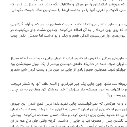
که هرچقدر نیازمندان را حریص‌تر و منتظرتر نگه دارند قدر و منزلت کاری که
تی قدرت چانه‌زنی آنها را در بده‌بستان‌ها با مسئولین غذا، شیفت نگهبانی،
 روی سر سماور منتظر می‌ماندند که با حرارات شعله‌ی بسیار کم و آرام گازشهری
که بوی پهن می‌داد را به آن اضافه می‌کردند. چندین مشت چای بی‌کیفیت در
یوان‌های اول می‌رسیدی اندکی طعم و رنگ و بو داشت اما بعدش آنقدر چرب
سماور استیل چایی، حدود ۱۲۰ لیتر ظرفیت داشت. از آن سماورهای هیئتی. با فرض اینکه هر لیتر، ۷ لیوان چایی بدهد جمعاً ۸۴۰ سرباز
لیوان صرف کنند در حالی‌که حلقه‌ی دوستان بیشتر از یک لیوان سهم‌اشان بود
 این‌هم، ظرفیت سماور برای بیش از ۱۰۰۰ سرباز جوابگو نبود. همچنین حجم زیادی از چایی در حین باز و بست کردن شیر سماور
مربوطه شد منتها چون چایی یک چیز غیرضرور و البته لطف آنها به شمار می‌رفت
ا اشراف به این، همیشه داد می‌زدند:" خدا رو شکر کن هفته‌ای یه بار چایی
ن بساط رو!"
و به هرکسی که نمی‌خواستند، چایی نمی‌دادند! ترس قطع شدن این جیره‌ی
ان برای اینکه برای آوردن لیوان شخصی به انتهای صف نروند، همیشه یک لیوان
هایی که مادرهایشان برای دوختن کیف و ساک دستی استفاده می‌کردند. پوشش
لیت تاشدن پس از مصرف آب یا چایی را داشت. اگرچه وقتی چای داغ هم در آن
ن، هیچ می‌شد! بدست آوردن یک لیوان چای، چیز مهمی نبود اما انبوه متقاضیان