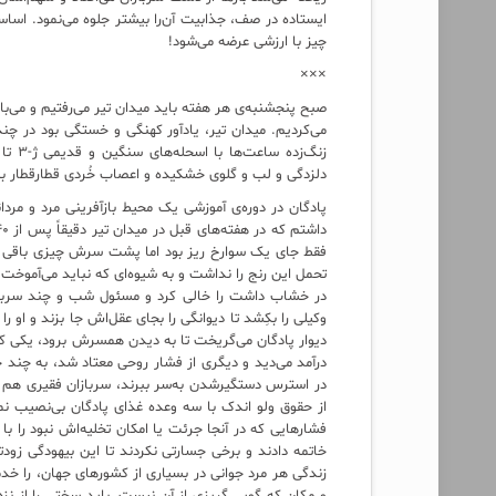
ایستاده در صف، جذابیت آن‌را بیشتر جلوه می‌نمود. اس
چیز با ارزشی عرضه می‌شود!
×××
صبح پنجشنبه‌ی هر هفته باید میدان تیر می‌رفتیم و می‌ب
می‌کردیم. میدان تیر، یادآور کهنگی و خستگی بود در چند 
زنگ‌ز
دلزدگی و لب و گلوی خشکیده و اعصاب خُردی قطارقطار به 
پادگان در دوره‌ی آموزشی یک محیط بازآفرینی مرد و مرد
فقط جای یک سوارخ ریز بود اما پشت سرش چیزی باقی نم
تحمل این رنج را نداشت و به شیوه‌ای که نباید می‌آموخت 
در خشاب داشت را خالی کرد و مسئول شب و چند سرباز د
وکیلی را بکِشد تا دیوانگی را بجای عقل‌اش جا بزند و او ر
دیوار پادگان می‌گریخت تا به دیدن همسرش برود، یکی کا
درآمد می‌دید و دیگری از فشار روحی معتاد شد، به چند جو
در استرس دستگیر‌شدن به‌سر ببرند، سربازان فقیری هم ک
از حقوق ولو اندک با سه وعده غذای پادگان بی‌نصیب ن
فشارهایی که در آنجا جرئت یا امکان تخلیه‌اش نبود را با
خاتمه دادند و برخی جسارتی نکردند تا این بیهود‌گی زودتر
زندگی هر مرد جوانی در بسیاری از کشورهای جهان، را خد