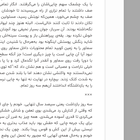
با یک چشمک سهم چایی‌اشان را می‌گرفتند. انگار تمام
صف داشتند با تمام نزاری از راه می‌رسیدند تا خودشان را
صف به چشم می‌خورد، همین‌که نوبتش رسید، مسئولین مربو
تکان دادند تا ثابت کنند خالی‌است. البته هنوز چند لیوان
نگه‌داشته بودند. آن سرباز، جوان بسیار نحیفی بود آنچن
خوش نکرده بود. یقه‌ی پیراهنش باز و پوست سینه‌‌اش به
شاید رنگش پوستش اینگونه بود به‌هرحال با شنیدن اینکه
سماور را به زمین کوبید تمام محتویات داخل سماور روی
نبود آیا آن چایی است یا چیز دیگری است! جز آنکه سطح 
با دوپا رفت روی سماور و آنقدر آنرا لگدمال کرد و با پا
خیلی ناراحت و عصبانی است و هم نشان داد که:"که توی س
نمی‌دانستند چه واکنشی نشان دهند اما با بلند شدن صدا
به شدت کتک زدند. بیچاره در نهایت نه تنها به چایی نرس
را به بازداشتگاه انداختند آن‌هم سه روز تمام.
×××
سه روز بازداشت یعنی سیصد سال تنهایی. خودم را جای او 
که وقتی از کنارش رد می‌شدی بوی تعفن و شاش خشکید
می‌کردی تا قدری آسوده می‌شدی. همه چیز به ضرر آن سرب
برای یک جرعه چایی که حقش بود باید عذاب بدتری به ج
نیستی بیش از این کش و قوس پیدا بکند. چون یک ندانم‌ک
خودم و به‌حال همه‌ی آنهایی که مجبور به تحمل این وضع و 