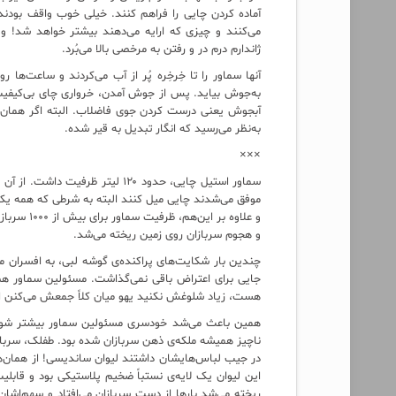
آماده کردن چایی را فراهم کنند. خیلی خوب واقف بودند 
می‌کنند و چیزی که ارایه می‌دهند بیشتر خواهد شد! و ح
ژاندارم درم در و رفتن به مرخصی بالا می‌بُرد.
آنها سماور را تا خِرخِره پُر از آب می‌کردند و ساعت‌ها
به‌جوش بیاید. پس از جوش آمدن، خرواری چای بی‌کیفیت 
آبجوش یعنی درست کردن جوی فاضلاب. البته اگر همان ل
به‌نظر می‌رسید که انگار تبدیل به قیر شده.
×××
موفق می‌شدند چایی میل کنند البته به شرطی که همه یک 
و علاوه بر
و هجوم سربازان روی زمین ریخته می‌شد.
چندین بار شکایت‌های پراکنده‌ی گوشه‌ لبی، به افسران 
جایی برای اعتراض باقی نمی‌گذاشت. مسئولین سماور هم ب
هست، زیاد شلوغش نکنید یهو میان کلاً جمعش می‌کنن ای
همین باعث می‌شد خودسری مسئولین سماور بیشتر شود 
ناچیز همیشه ملکه‌ی ذهن سربازان شده بود. طفلک، سرباز
در جیب لباس‌هایشان داشتند لیوان ساندیسی! از همان‌
این لیوان یک لایه‌ی نستباً ضخیم پلاستیکی بود و قاب
ریخته می‌شد بارها از دست سربازان می‌افتاد و سهم‌اشا