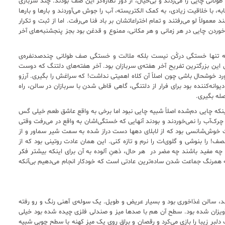
انی چایی را می‌زدند و بی‌خیال، از دور نظاره‌گر این صف بودند. چند سربازی
ه، با خلاقیت زیادی، به کمک الکتریسته، آب را جوش می‌آوردند و بارها و بارها
عمولاً لو می‌رفتند و تمام اختراعاتشان بر باد فنا می‌رفت. اما از ثبت و تکرار
خوردن چایی در هر زمانی و هر مکانی، ممنوع و قدغن بود بجز پنجشنبه‌های آخر
نه تنها خستگی درکُن نیست بلکه ملالت و خستگی صف طولانی چندصدنفره‌ی
ال این بزرگترین تفریح آخر هفته‌ی سربازان بود. آخر هفته‌های دلتنگ که دوست
 آورد خوشحال باشی چون اصلاً آن کلاه اهمیتی نداشت! که سراغش را بگیری. آرزو
یوانه‌کننده بود برای فرار از دلتنگی، گاهی قاطی شدن با سربازان در سالن، راه
صله بگیری.
اینکه چایی دم‌شده اصلاً شبیه چایی نبود اما برخی به واقع عاشق طعم خیلی گس
چرک‌آب را نمی‌خوردند و بودند آنهایی که خستگی‌اشان به واقع در می‌رفت وقتی
یت خوش‌شانسی بود که از لابلای دهها دست دراز شده به سمت شیر سماور و از
ف! را بنوشی و گلوی‌ات را نرم و تازه کنی. این همان عادت روتینی بود که از
چه مفید باشند چه مضر در هر حال، ذهنِ آلوده به آن برای اینکه بیشتر فکر
 همرنگ جماعت شدن ساده‌ترین عادتی است که خودکار انجام می‌دهیم بی‌آنکه
د، سالن غذاخوری بود و بسیار عریض و طویل. یک سوله‌ی آهنی رنگ و رو رفته
آن آویزان شده بود. سطح آن هم با صدها میز و صندلی فلزی چیده شده بود خیلی
بر زیبا را بازی می‌کرد و رقصان و براق روی یک میز کهنه‌ با سطح چوبی شبیه