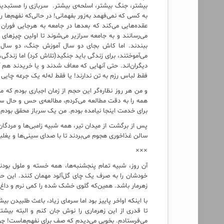
بیشتر، جنگ بیشتر، اسلحه‌ی بیشتر. سربازی را مستبدینی ب
به کسی که نمی‌فهمد به‌زور بفهمانی! در حالی‌که نفهم‌ها
عقده‌هایی می‌کند که بعدها در جامعه به هرجایی فوران می‌
می‌رسانند و به جامعه سرازیر می‌شوند تا اولین چیزهای ب
ببندند. اما کاش بجای دو سال آموزش جنگ، دو سال آ
می‌آموختند، برای زندگی باید جنگید(تلاش کرد) اما زندگی،
دیگران‌اند. حتی آنهایی که معاف شدند و یا خریدند هم 
فقط لباس رزم به تن ندارند! یا فقط له‌له یک جرعه چایی 
و من هر روز نظاره‌گر این حجم از زمان اجباری بودم که
همه را به دقت مطالعه می‌کردم، مطالعه‌ی حس و حال سرب
برای خدمت اینجا نیامده بودم. من یک سرباز محقق بودم.
پس از برگشت از میدان تیر، همه شبیه زامبی‌ها و مردگان
سالن غذاخوری هجوم می‌بردند تا با صدای سینی‌ها و یغلب
×××
آن روز، شبیه تمام پنجشنبه‌ها، همه خسته و ملول بودند
خودشان را به صرف یک چای گل‌آلود مهمان کنند. این حج
زهرمار باشد. همین‌که گلوی خشک شده را کمی نرم و داغ 
با اینکه اواخر پاییز بود اما سرمای زیاد، باعث طلبیدن 
تا قدری از این زهرماری را نوش جان کنم و البته بیشت
می‌فرستادم. بخوبی می‌دیدم که صف برای نفهم‌هاست! چو