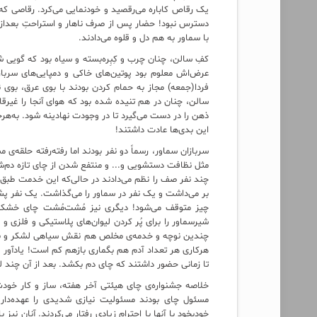
یک رقاص کاباره می‌رقصید و خودنمایی می‌کرد. رقاصی ک
دسترس نبود! حضار پس از صرف ناهار و استراحتِ بعدازظهر
با سماور به هم دل و قلوه می‌دادند.
کفِ سالن، چنان چرب و کِبِره‌بسته و سیاه بود که گویی 
عرض‌اش معلوم بود پوتین‌های خاکی و دمپایی‌های سرباز
فردا(جمعه) مجاز به حمام کردن بودند با بوی عرق، بوی
سالن، چنان در هم تنیده شده بود که هوای آنجا را غیرقا
این بدی‌ها عادت داشتند!
سربازان سماور، رسماً دو نفر بودند اما رفته‌رفته حلقه
چند نفر صف را نظم می‌دادند در حالی‌که این خدمت طبق 
بر می‌داشت و یک نفر در سماور را می‌گذاشت. یک نفر پش
چیز متوقف می‌شود! دیگری نیز مُشت‌مُشت چای خشک د
شیرسماور را برای پُر کردن لیوان‌های پلاستیکی و فلزی 
چندین نوچه و خدمه‌ی مخلص هم نقش سیاهی لشکر و برخی 
هرکاری هر تعداد آدم هم بگماری بازهم کم است! یادآور 
تا زمانی حضور داشتند که چای دم بکشد. بعد از آن چند لی
خلاصه جشنواره‌ی چای هیئتی آخر هفته، ساز و کار خود
مسئول چای بودند مسئولیت نیازی شدیدی را عهده‌دار
خودبخود با آنها با احترام زیادی رفتار می‌کردند. آنان ن