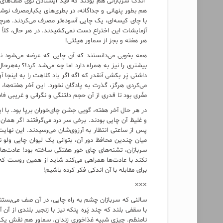
اندک سربازانی هم بودند که قید ایستادن توی صف‌های طول
هم بطور پنهانی و جداگانه، در بطری‌های یکبارمصرف نوشاب
با چای کیسه‌ای، یک چایی آسوده‌تر مصرف می‌کردند. هرچند م
آزمایشات این اختراع دست نمی‌کشیدند. در هر حال، کلاً 
هر هفته و بجز از سماور هیئتی!
همه بخوبی می‌دانستند که آن‌ چایی که عرضه می‌شود 
بیشتری را نیز به همراه دارد اما چه می‌شد کرد!؟ به‌هرح
داشتی پَر بکشی آنقدر که اگه اگر باد کلاهت را به اینجا
می‌کردی هرگز، گذرت به پادگان نخورد. این آخر هفته‌ها، د
مفّری بود تا قدری از آن حجم دلتنگی و نگرانی و غریبی فا
در هر حال آخر هفته، گویی جشن چای‌خوران برپا بود. با 
و غلیظ آن چایی بودند. برخی سر درد می‌گرفتند اگر همان 
پس از ساعتی انتظار به آرزوی‌شان می‌رسیدند. این نها
میان چندین محافظ دور آن، بتوانی یک لیوان چایی ولو نص
سربازان، تشنه‌های چای خور هفتگی ساخته بود! عادت‌ها 
نکند با عادت‌ها همراهی می‌کند شاید از همین روست که
برای مقابله با آن اندکی فکر کرده باشیم!
×××
سالنی که سربازان چشم به راه چایی، در آن صف می‌بستن
با سقفی بلند که چند پَره پنکه نیز با زنجیر بلندی از 
نامنظم. چیزی شبیه غذاخوری زندان. سماور هم نقش یک دل