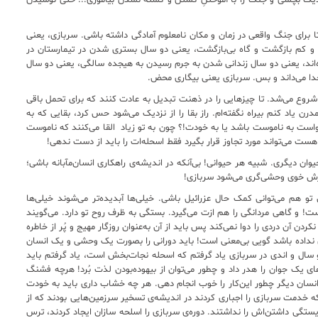
زدیک بچشی و جنگ را با آموختنِ کشتن و کشته نشدن بیاموزی... حتی نوشیدن
تا برای جنگ واقعی در زمان و مکان نامعلوم آمادگی داشته باشی. سربازی، یعنی
ر و کم بازگشت و گاه بی‌بازگشت، یعنی دو سال بستری شدن در تیمارستان در
مده‌اند، یعنی دو سال زندانی شدن به جرم رسیدن به هیجده سالگی، یعنی دو سال
 خدا می‌داند و بس. سربازی یعنی بیگاری محض.
 شروع می‌شد. تا چیزهایی را در ذهنت تبدیل به عادت کنند که برای تحمل باقی
رن یاد کنم بیراه نگفته‌ام. راز بقا را از نزدیک می‌شود حس کرد، بقایی که به
حواست به ناموست باشد یا به خودت!؟ چون به تو زیاد القا می‌کنند که ناموست
 می‌تواند مورد تجاوز قرار بگیرد فقط اسحله‌ات را باید از دست ندهی!
ان دیگری. شبیه هر حیوانی! بی‌آنکه در اندیشه‌ی راهکاری انسان‌مآبانه باشی؛
ورش خوی وحشی‌گری می‌شود سربازی!
 تو هم می‌توانی کمک حال عزرائیل باشی. خیلی‌ها آبدیده‌تر می‌شوند خیلی‌ها
درست! و گاهی مردانگی را هم ازت می‌گیرد. بستگی به ظرف روح تو دارد. می‌گویند
 آن دردی را دوا نمی‌کند پس باید از آن به‌عنوان روزگار مهیج و پُر از خاطره
کل نداده باشد گویی بی‌معنی است! باید دورانی را بصورت یک وحشی و یک انسان
و سال و اندی در سربازی یاد گرفتم که اسحله نجات‌بخش است، یاد گرفتم باید
ای یک جوان را هدر داد و چطور می‌توان از بیهوده‌بودن لذت بُرد! هرچه فشنگ
 انسان دیگر چطور این‌کار را خوب انجام دهی. هر چه خشاب داری باید به خودت
 خدمت سربازی را اجباری کردند در اندیشه‌ی تسخیر سرزمین‌هایی بودند که از
یستگی داشتن‌اش را نداشتند. دوره‌ی سربازی را اسلحه سازان ایجاد کردند، ترس