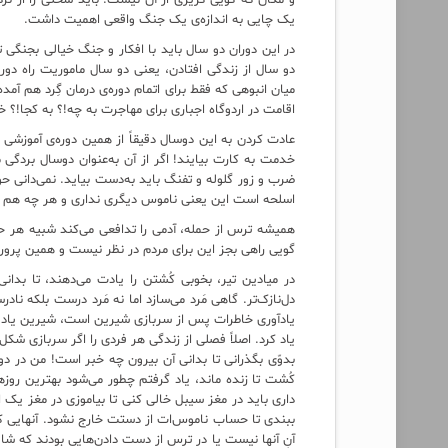
و مکان که گویی گریزی از آن نیست. باید سختی را از ن
یک چایی به اندازه‌ی یک جنگ واقعی اهمیت داشت.
در این دوران دو سال باید با افکار و جنگ خیالی بجنگی 
دو سال از زندگی افتادن، یعنی دو سال ماموریت راه دو
میان انبوهی که فقط برای اتمام دوره‌ی درمان گِرد هم آ
اقامت در اردوگاه اجباری برای مهاجرت به چه!؟ به کجا!؟
عادت کردن به این دوسال دقیقاً از همین دوره‌ی آموزشی
خدمت به کارت بیایند! اگر از آن به‌عنوان دوسال بردگی مد
ضرب و زور گلوله و تفنگ باید به‌دست بیاید. نمی‌دانی 
اسلحه است این یعنی ناموس دیگری نداری و هر چه هم هست
همیشه ترس از حمله، آدمی را تدافعی می‌کند شبیه هر حیو
گویی راهی بجز این برای مردم در نظر نیست و همین پر
در میادین تیر، بخوبی کُشتن را یادت می‌دهند، تا بدانی
دل‌نازک‌تر. گاهی مَرد می‌سازد اما نه مَرد درست بلکه نا
یادآوری خاطرات پس از سربازی شیرین است، شیرین یاد نکردن
یاد کرد. اصلاً فصلی از زندگی هر فردی را اگر سربازی ش
بدوّی بگذرانی تا بدانی آن بیرون چه خبر است! من در د
کُشت تا زنده ماند، یاد گرفتم چطور می‌شود بهترین روزه
داری باید در مغز سیبل خالی کنی تا بیاموزی در مغز یک
ببندی تا حساب ناموس‌ات از دستت خارج نشود. آنهایی که
آنِ آنها نیست یا در ترس از دست دادن‌هایی بودند که شا