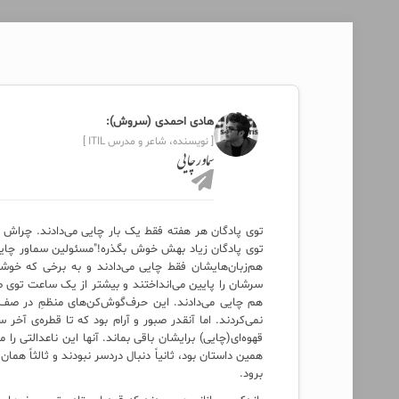
هادی احمدی (سروش):
[ نویسنده، شاعر و مدرس ITIL ]
سماور چایی
توی پادگان هر هفته فقط یک بار چایی می‌دادند. چراش 
توی پادگان زیاد بهش خوش بگذره!"مسئولین سماور چایی،
هم‌زبان‌هایشان فقط چایی می‌دادند و به برخی که خوش
سرشان را پایین می‌انداختند و بیشتر از یک ساعت توی صف
هم چایی می‌دادند. این حرف‌گوش‌کن‌های منظمِ در صف،
نمی‌کردند. اما آنقدر صبور و آرام بود که تا قطره‌ی آخ
قهوه‌ای(چایی) برایشان باقی بماند. آنها این ناعدالتی را
همین داستان بود، ثانیاً دنبال دردسر نبودند و ثالثاً هم
برود.