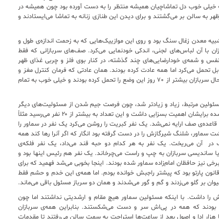
ه خیلی خوب دل تماشاچیان همیشه منتظر را به دست آورده بود چون همیشه در
 به سالن بر می‌گشتند و برای دیدن این طنازی زنانه به تماشا می‌ایستادند و
شبیه معدن زغال سنگ بود و روی این موازییک‌هایی که به زحمت اندازه‌ی طول و
ان با آن لباس‌های لجنی، اندکی خودنمایی می‌کرد. صف‌های سربازانی که فقط
 نفس و شمه‌ی خودارضایی‌های چند گذشته، در کنار بوی فلز و چربی غذای ظهر
بل تحمل می‌کرد اما همه عادت کرده بودند. همان عادتی که فرمان کنترل مغز و
ذهن را در دست می‌گیرد تا در وجودت نهادینه شود. به‌هرحال سربازان بیشتر از ۷۰ روز این وضع را تحمل کرده بودند و خیلی خوب به تمام
‌ی مسئولین مرتبط، زیاد و زیادتر شد، چون فرصت جیم شدن از مسئولیت‌های دیگر
مثل نظافت دستشویی و... و منتفع شدن از چای تازه دم‌شده برایشان اهمیت بسزایی داشت و این تعداد به بیشتر از ۲۰ نفر می‌رسید مثلاً
قاعده‌ی صف ارایه نمی‌شد. یک نفر کبریت را روشن می‌کرد یک نفر در سماور را
ت سماور، شلنگ شیرگازش را در دست گرفته بود انگار که اگر آنرا رها کند همه
ر آن می‌ریخت. یک نفر به هر کدام دو حبه قند می‌داد، یک نفر فلکه‌ی
و یا ساندیسی سربازان به چپ و راست می‌چرخاند. یک نفر هم رئیس اینها بود و
نیز حافظان امام‌زاده سماور شده بودند. اینجا بخوبی می‌شد فهمید که برای
قانون پارتو بود که پیشتر راجبش خوانده بودم. اما همه‌ی این خدم و حشم فقط
وان بر گلو می‌زدند و گم و گور می‌شدند و همان دو سرباز مسئول باقی می‌ماند.
ش را داشت. با اینکه مسئولین سماور هیچ مقام و ارشدیتی نداشتند اما چون
 بودند که همه در پی‌اش سر و دست می‌شکستند. بنابراین همه‌ی سربازان
یز با هزار ادا و اصول بعد از ساعت‌ها استراحت به سمت سالن می‌رفتند تا مقدمات