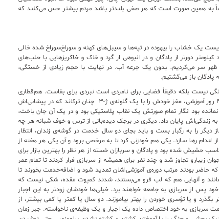
اساً به همین صورت است که هر صفی بلندتر باشد مردم بیشتر حس می‌کنند که
ایست یک خشاب را بیهوده در تپه‌ها و سیبل‌های کهنه و سوراخ‌سوراخ شده خالی
کیلومتر دورتر از پادگان و در انبوهی از گرد و خاک و خاکریز‌هایی با حلب‌های
ده ساعت‌ها با اسحله‌های سنگین و قدیمی ژ-۳ تا ظهر سر می‌کردیم. بدون یک جرعه آب. در نهایت با حجم زیادی از خستگی،
پادگان باز می‌گشتیم.
انگی نیست بلکه دقیقاً فضایی برای نامردی است نبردی برای بقاست. هم‌قطاری
داشتم که در هفته‌های قبل در میدان تیر دقیقاً پس از ۴۰ روز آموزشی، مغز خودش را با یک گلوله‌ی ژ-۳ چنان ترکاند که در پیشانی‌اش
انده بود انگار تمام صورتش یک نقاب پلاستیکی بود و در یک آن جان باخت،
به زندگی‌اش پایان داد. دیگری در برجک دید‌ه‌بانی از ترس و خوف شبانه هر چه
یگر را به رگبار بست و باید بجای دو سال خدمت در گوشه‌ی زندان، انتظار
ا از اعدام رها سازد. یکی هم خودزنی کرد تا به مرخصی برود و آن یکی هر هفته از
سب حشیش شده بود و پادگان و سربازان خسته از هر نظر را بهترین بازار برای
ان زیبارو تجاوز شد و چند نفر برای همیشه از سربازی فرار کردند تا تمام عمر
ه حاضر بودند مرتب دوره‌ی آموزشی‌اشان تمدید شود و اضافه‌خدمت بخورند تا
مانند و آنهایی هم که لب فرو می‌بستند، شدند کمپوت عقده، شکی نیست که
 خود پس از سربازی به جامعه خواهند برد. خیلی‌ها خودشان زودتر به این اجبار
 بگذرد و یا توُسری خوردن را بهتر بیاموزند. دو سال یا کمتر یا کمی بیشتر، از
مت سربازی به خود اختصاص داده یک اجبار و یک وظیفه‌ی ناخواسته. جبر زمان