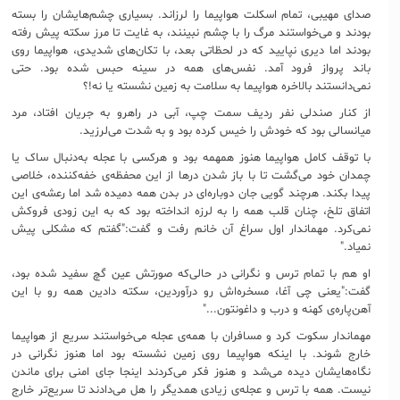
صدای مهیبی، تمام اسکلت هواپیما را لرزاند. بسیاری چشم‌هایشان را بسته
بودند و می‌خواستند مرگ را با چشم نبینند، به غایت تا مرز سکته پیش رفته
بودند اما دیری نپایید که در لحظاتی بعد، با تکان‌های شدیدی، هواپیما روی
باند پرواز فرود آمد. نفس‌های همه در سینه حبس شده بود. حتی
نمی‌دانستند بالاخره هواپیما به سلامت به زمین نشسته یا نه!؟
از کنار صندلی نفر ردیف سمت چپ، آبی در راهرو به جریان افتاد، مرد
میانسالی بود که خودش را خیس کرده بود و به شدت می‌لرزید.
با توقف کامل هواپیما هنوز همهمه بود و هرکسی با عجله به‌دنبال ساک یا
چمدان خود می‌گشت تا با باز شدن درها از این محفظه‌ی خفه‌کننده، خلاصی
پیدا بکند. هرچند گویی جان دوباره‌ای در بدن همه دمیده شد اما رعشه‌ی این
اتفاق تلخ، چنان قلب همه را به لرزه انداخته بود که به این زودی فروکش
نمی‌کرد. مهماندار اول سراغ آن خانم رفت و گفت:"گفتم که مشکلی پیش
نمیاد."
او هم با تمام ترس و نگرانی در حالی‌که صورتش عین گچ سفید شده بود،
گفت:"یعنی چی آغا، مسخره‌اش رو درآوردین، سکته دادین همه رو با این
آهن‌پاره‌ی کهنه و درب و داغونتون..."
مهماندار سکوت کرد و مسافران با همه‌ی عجله می‌خواستند سریع از هواپیما
خارج شوند. با اینکه هواپیما روی زمین نشسته بود اما هنوز نگرانی در
نگاه‌هایشان دیده می‌شد و هنوز فکر می‌کردند اینجا جای امنی برای ماندن
نیست. همه با ترس و عجله‌ی زیادی همدیگر را هل می‌دادند تا سریع‌تر خارج