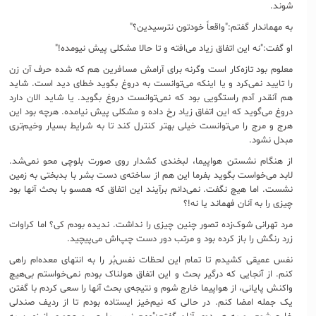
شوند.
به مهماندار گفتم:"واقعاً خودتون نترسیدین؟"
او گفت:"نه این اتفاق زیاد می‌افته و تا حالا مشکلی پیش نیومده!"
معلوم بود تازه‌کار است وگرنه برای آرامش مسافرین هم که شده حرف آن زن
را تایید نمی‌کرد و یا اینکه می‌توانست به دروغ بگوید خطای دید است. شاید
هم آنقدر آدم راستگویی بود که نمی‌توانست دروغ بگوید. یا شاید الان دارد
دروغ می‌گوید که این اتفاق زیاد رخ داده و مشکلی پیش نیامده. هرچه بود این
هرج و مرج را می‌توانست خیلی بهتر کنترل کند تا به شرایط بسیار وخیم‌تری
مبدل نشود.
از هنگام نشستن هواپیما، لبخندی کشدار روی صورت بلوچی محو نمی‌شد.
لابد می‌خواست بگوید بفرما این هم از ساخته‌ی دست بشر با بدبختی به زمین
نشست. اما هیچ نگفت. نمی‌دانم برآیند این اتفاق که همسو با بحث آنها بود
چیزی را به آنان فهماند یا نه!؟
مرد تهرانی شوک‌زده تصور چنین چیزی را نداشت. ندیده بودم کی؟ اما کراوات
زرد رنگش را باز کرده بود و مرتب دور دست چپ‌اش می‌پیچید.
نفس عمیقی کشیدم تا تمام این لحظات نفس‌بُر را به انتهای معده‌ام راهی
کنم. از آنجایی که درگیر بحث و این اتفاق هولناک بودم نمی‌خواستم بی‌هیچ
واکنش پایانی، از هواپیما خارج شوم و نتیجه‌ی بحث‌ آنها را سعی کردم با گفتن
یک جمله امضا کنم. در حالی که نیم‌خیز ایستاده بودم تا از ردیف صندلی