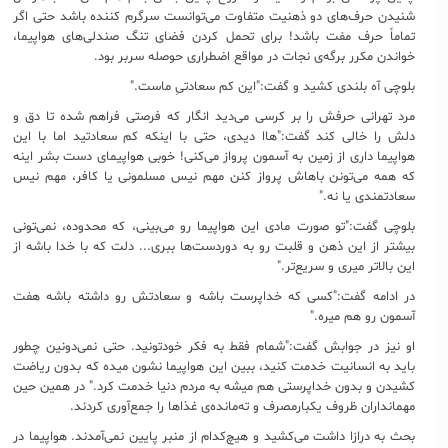
شنیدن حرف‌های دو ذهنیت متفاوت می‌توانست سرگرم کننده باشد حتی اگر
تماماً حرف مفت باشد! برای تحمل کردن فضای تنگ صندلی‌های هواپیما،
خواندن مکرر برگه‌ی نجات در مواقع اضطراری حوصله‌ سربر بود.
بلوچی آه بلندی کشید و گفت:"این کم سعادتیِ ماست."
مرد تهرانی حرفش را بر کرسی می‌دید انگار که فرصتی فراهم شده تا دق‌ و
دلش را خالی کند گفت:"هاا دیدی، حتی با اینکه کم سعادتید اما با این
هواپیما داری از زمین به آسمون پرواز می‌کنی! خوبی هواپیمای دست بشر اینه
که همه می‌تونن باهاش پرواز کنن مهم نیس مسلمونی یا کافر، مهم نیس
سعادتمندی یا نه."
بلوچی گفت:"تو صورت مادی این هواپیما رو می‌بینی، که محدوده، نمی‌تونی
بیشتر از این ذهن و قلبت رو به دوردست‌ها ببری... دلت که با خدا باشه از
این بالاتر میری و سریع‌تر."
در ادامه گفت:"کسی که خداپرست باشه و سعادتش رو داشته باشه هفت
آسمون رو هم میره."
او نیز در جوابش گفت:"شمام فقط به فکر خودتونید. حتی نمی‌دونین چطور
باید به انسانیت خدمت کنید، ببین این هواپیما نشون میده که بدون ریاضت
کشیدن و بدون خداپرستی هم میشه به مردم دنیا خدمت کرد." در همین حین
مهمانداران ظروف یکبارمصرف و ته‌مانده‌ی غذاها را جمع‌آوری کردند.
بحث به درازا داشت می‌کشید و هیچ‌کدام از منبر پایین نمی‌آمدند. هواپیما در