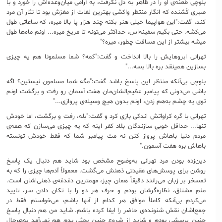
بلوچی طعنه‌ی او را در ظاهر به دل نگرفت، به آرامی میان‌وعده‌اش را خورد و با
صبری کُشنده که انگار منتظر واکشی بهترین لغات از مغزش بود تا نثار آن مرد
کند، گفت:"این هواپیما خیلی هنر بکنه چند هزار پا بالا میره، که ساعاتی طول
می‌کشه. حتی بگیم سفینه‌اس، حداکثر می‌تونه تا مریخ میره... اونم ماه‌ها طول
میشه بیشتر از این مسافت چطور، میره؟"
تهرانی ابروهایش را بالا انداخت و گفت:"کمه؟ شما مسلمونا هم یه چیزی
بسازین همینقد بره بالا بسه..."
بلوچی بی‌آنکه منتظر این پاسخ باشد گفت:"مگه شما مسلمون نیستین؟ اگه
باشی می‌دونی که پیامبر عظیم‌الشان‌مان هفت آسمان رو رفت و برگشت اونم
توی یه چشم به‌هم زدن، اونم بدون هیچ وسیله‌ی پروازی..."
تهرانی با گره کراواتش اندکی بازی کرد و گفت:"بله، رفت و برگشت، اما خودش
تنها... حداقل خوبیِ سازند‌گان بلاد کفر اینه که یه چیزی می‌سازن که همه‌ی
مردم دنیا باهاش پرواز کنن نه مث پیامبر شما که فقط خودش تونسته
باهاش بره هفت آسمون."
دین‌زده بودن مرد تهرانی به‌وضوح مشخص بود شاید هم دنبال یک پاسخ
روشن برای پرسش‌های عقیدتی ذهنش می‌گشت. معمولاً آدم‌ها چیزی را که به
تمسخر بر زبان می‌رانند دقیقاً همان چیز، مهمترین دغدغه‌ی ذهنی‌اشان است.
منم مشتاق، نظاره‌گرشان بودم و حرف هر دو را با تکان دادن سر، تایید
می‌کردم بی‌‌‌آنکه کاملاً موافق هر کدام از آنها باشم، می‌خواستم فقط در
جمع‌اشان نقش شنونده‌ی حاضر را ایفا کرده باشم. شاید من هم دنبال پاسخ
چنین پرسشی بودم و شاید از شروع چنین بحثی بدم هم نمی‌آمد به‌هرحال