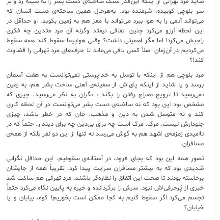
شاید مرد تهرانی از اینکه این‌قدر سنگ ساخته‌ی دست بشر را به سینه زد و بر
سر بلوچی ‌کوبیده، شرمنده بود. به‌هرحال همین ساخته‌ی دست انسان که
می‌تواند آدمی را به هوا ببرد می‌تواند با مغز هم به زمین بکوبد. او حداقل در
این لحظه آرزو می‌کرد چنین اتفاقی نیفتد وگرنه آن مرد متدین چه فکری
راجبش می‌کرد! اما مگر اهمیتی داشت؟ وقتی هواپیما سقوط کند همه سقوط
می‌کردیم در آن‌زمان اصلاً کسی باقی می‌ماند تا حرف‌های مرد تهرانی را قضاوت
کند!؟
مرد بلوچی هم از اینکه با توسل به خداپرستی نمی‌توانست به هفت آسمان
برسد و یا شاید از اینکه پای‌اش از سفینه‌ی آهنی ساخت بشر هم، به زمین
نمی‌رسید تا ترویج معراج رفتن را بکند ، نگران به نظر می‌رسید. چیزی که
مشخص بود این بود که نه ساخته‌ی دست بشر می‌توانست در آن لحظه کاری
کند و نه متوسل شدن به دین و مذهب. جان که در خطر باشد، چیزی
جلودارش نیست. مرگ، مرگ است چه برای بی‌دین چه برای دیندار. حتماً که در
ناامیدی زمزمه‌ی اشهد هم به گوش می‌رسد نه تنها از این دو نفر بلکه از همه‌ی
مسافران.
تصور همه این بود که بجای فرود، در آستانه‌ی سقوطیم. این حداقل نگرانی
شدیدی بود که به بیشتر مسافران سرایت پیدا کرد. تقریباً همه از جایشان
برخاسته بودند تا صحت این اتفاق را نظاره‌گر باشند. مرد تهرانی هم ساکت شد
خبری از پُرحرفی‌اش نبود. سرش را برگردانده و خیره به پایین نگاه می‌کرد حتماً
تجسم می‌کرد اگر سقوط کنیم به کجا ممکن است بخوریم! کوه، بیابان و یا
خیابان؟