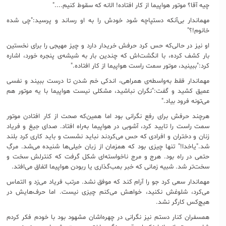
چیه آقا؟ موتور هواپیما از کار افتاده! الانه که سقوط کنیم...."
مهماندار بی‌آنکه دستپاچه شود خودش را به او رساند و پرسید:"چی شده
خانوم!؟"
او نیز در حالی‌که حس کرد حرفش خریدار دارد و چیز مهیجی را برای نخستین
بار کشف کرده، با انگشت‌اش که چندین بار به شیشه‌ی پنجره خورد، اشاره
کرد:"ببینید، موتور سمت راست هواپیما از کار افتاده."
مهماندار فقط به‌واسطه‌ی همراهی، اندکی خم شدن تا درست ببیند و نفسی
عمیق کشید و گفت:"نگران نباشید، مشکلی نیست هواپیما با یه موتور هم
می‌تونه فرود بیاد."
هرچند حرفش برای رفع نگرانی بود اما همین‌که صحت از کار افتادن موتور
سمت راست را تایید کرد، آشوبی در هواپیما به‌راه افتاد. صدای جیغ و فریاد
زنان و دختران و افرادی که حس می‌کردند نباید نشست و باید کاری کرد بلند
شد."یاخدا!" تنها چیزی بود که همزمان از زبان خیلی‌ها شنیده می‌شد. مرگِ
حتمی در راه بود. هرج و مرج ناخواسته‌ای شکل گرفت که کنترلش سخت و
سخت‌تر شد. شبیه زمانی که خبر بمب‌گذاری یا ربودن هواپیما اتفاق می‌افتد.
مهماندار سعی کرد جو را آرام کند که موفق نشد. مرتب فریاد می‌زد و التماس
می‌کرد، شلوغش نکنید، خواهش می‌کنم چیزی نیست. اما حرف‌هایش در
هیچ‌کس کارگر نشد.
همسفران کنار دستم نیز نگرانی در چهره‌اشان مشهود بود با خودم فکر کردم