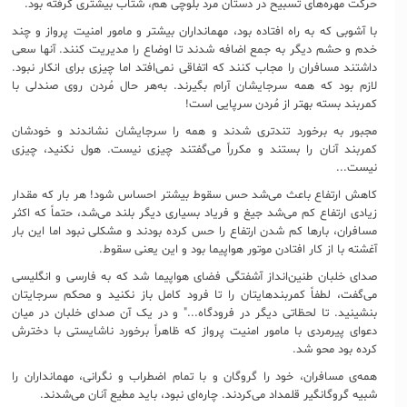
حرکت مهره‌های تسبیح در دستان مرد بلوچی هم، شتاب بیشتری گرفته بود.
با آشوبی که به راه افتاده بود، مهمانداران بیشتر و مامور امنیت پرواز و چند
خدم و حشم دیگر به جمع اضافه شدند تا اوضاع را مدیریت کنند. آنها سعی
داشتند مسافران را مجاب کنند که اتفاقی نمی‌افتد اما چیزی برای انکار نبود.
لازم بود که همه سرجایشان آرام بگیرند. به‌هر حال مُردن روی صندلی با
کمربند بسته بهتر از مُردن سرپایی است!
مجبور به برخورد تندتری شدند و همه را سرجایشان نشاندند و خودشان
کمربند آنان را بستند و مکرراً می‌گفتند چیزی نیست. هول نکنید، چیزی
نیست...
کاهش ارتفاع باعث می‌شد حس سقوط بیشتر احساس شود! هر بار که مقدار
زیادی ارتفاع کم می‌شد جیغ و فریاد بسیاری دیگر بلند می‌شد، حتماً که اکثر
مسافران، بارها کم شدن ارتفاع را حس کرده بودند و مشکلی نبود اما این بار
آغشته با از کار افتادن موتور هواپیما بود و این یعنی سقوط.
صدای خلبان طنین‌انداز آشفتگی فضای هواپیما شد که به فارسی و انگلیسی
می‌گفت، لطفاً کمربندهایتان را تا فرود کامل باز نکنید و محکم سرجایتان
بنشینید. تا لحظاتی دیگر در فرودگاه..." و در یک آن صدای خلبان در میان
دعوای پیرمردی با مامور امنیت پرواز که ظاهراً برخورد ناشایستی با دخترش
کرده بود محو شد.
همه‌ی مسافران، خود را گروگان و با تمام اضطراب و نگرانی، مهمانداران را
شبیه گروگانگیر قلمداد می‌کردند. چاره‌ای نبود، باید مطیع آنان می‌شدند.