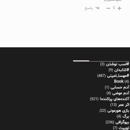
0
پاسخ
#اسب نوشتن
(3)
#کتابدان
(9)
#مهسا_امینی
(487)
Book
(4)
آدم حسابی
(1)
آدم عوضی
(4)
آکنده‌های پراکنده!
(521)
اثر عمر
(13)
بازی هورمونی
(22)
برگ
(4)
بیوگرافی
(236)
توییت
(7)