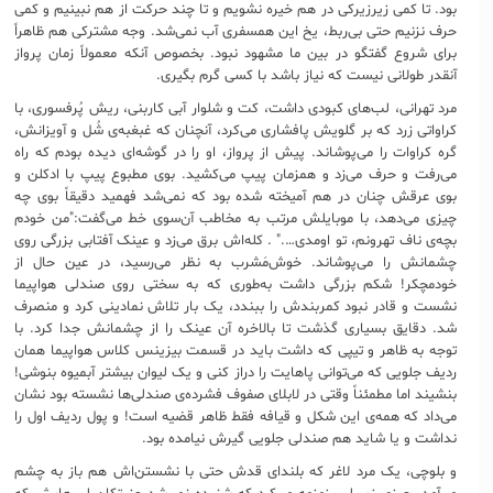
بود. تا کمی زیرزیرکی در هم خیره نشویم و تا چند حرکت از هم نبینیم و کمی
حرف نزنیم حتی بی‌ربط، یخ این همسفری آب نمی‌شد. وجه مشترکی هم ظاهراً
برای شروع گفتگو در بین ما مشهود نبود. بخصوص آنکه معمولاً زمان پرواز
آنقدر طولانی نیست که نیاز باشد با کسی گرم بگیری.
مرد تهرانی، لب‌های کبودی داشت، کت و شلوار آبی کاربنی، ریش پُرفسوری، با
کراواتی زرد که بر گلویش پافشاری می‌کرد، آنچنان که غبغبه‌ی شُل و آویزانش،
گره کراوات را می‌پوشاند. پیش از پرواز، او را در گوشه‌ای دیده بودم که راه
می‌رفت و حرف می‌زد و همزمان پیپ می‌کشید. بوی مطبوع پیپ با ادکلن و
بوی عرقش چنان در هم آمیخته شده بود که نمی‌شد فهمید دقیقاً بوی چه
چیزی می‌دهد، با موبایلش مرتب به مخاطب آن‌سوی خط می‌گفت:"من خودم
بچه‌ی ناف تهرونم، تو اومدی…." . کله‌اش برق می‌زد و عینک آفتابی بزرگی روی
چشمانش را می‌پوشاند. خوش‌مَشرب به نظر می‌رسید، در عین حال از
خودمچکر! شکم بزرگی داشت به‌طوری که به سختی روی صندلی هواپیما
نشست و قادر نبود کمربندش را ببندد، یک بار تلاش نمادینی کرد و منصرف
شد. دقایق بسیاری گذشت تا بالاخره آن عینک را از چشمانش جدا کرد. با
توجه به ظاهر و تیپی که داشت باید در قسمت بیزینس کلاس هواپیما همان
ردیف جلویی که می‌توانی پاهایت را دراز کنی و یک لیوان بیشتر آبمیوه بنوشی!
بنشیند اما مطمئناً وقتی در لابلای صفوف فشرده‌ی صندلی‌ها نشسته بود نشان
می‌داد که همه‌ی این‌ شکل و قیافه فقط ظاهر قضیه است! و پول ردیف اول را
نداشت و یا شاید هم صندلی جلویی گیرش نیامده بود.
و بلوچی، یک مرد لاغر که بلندای قدش حتی با نشستن‌اش هم باز به چشم