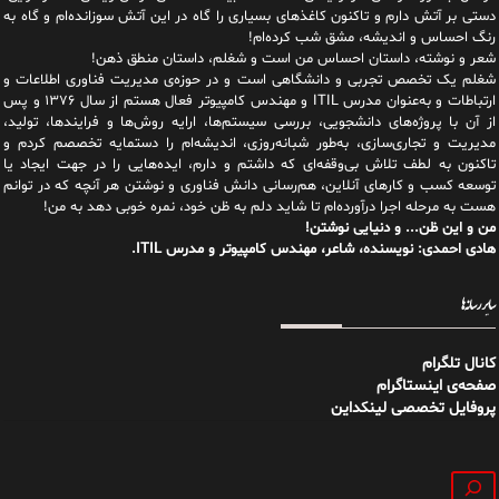
دستی بر آتش دارم و تاکنون کاغذهای بسیاری را گاه در این آتش سوزانده‌ام و گاه به
رنگ احساس و اندیشه، مشق شب کرده‌ام!
شعر و نوشته، داستان احساس من است و شغلم، داستان منطق ذهن!
شغلم یک تخصص تجربی و دانشگاهی است و در حوزه‌ی مدیریت فناوری اطلاعات و
ارتباطات و به‌عنوان مدرس ITIL و مهندس کامپیوتر فعال هستم از سال ۱۳۷۶ و پس
از آن با پروژه‌های دانشجویی، بررسی سیستم‌ها، ارایه روش‌ها و فرایندها، تولید،
مدیریت و تجاری‌سازی، به‌طور شبانه‌روزی، اندیشه‌ام را دستمایه تخصصم کردم و
تاکنون به لطف تلاش بی‌وقفه‌ای که داشتم و دارم، اید‌ه‌هایی را در جهت ایجاد یا
توسعه کسب و کارهای آنلاین، هم‌رسانی دانش فناوری و نوشتن هر آنچه که در توانم
هست به مرحله اجرا درآورده‌ام تا شاید دلم به ظن خود، نمره خوبی دهد به من!
من و این ظن... و دنیایی نوشتن!
هادی احمدی: نویسنده، شاعر، مهندس کامپیوتر و مدرس ITIL.
سایر رسانه‌ها
کانال تلگرام
صفحه‌ی اینستاگرام
پروفایل تخصصی لینکداین
جستجو