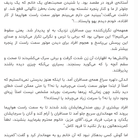
آستانه‌ی فرود در مقصد بود. با شنیدن صحبت‌های یک خانم که یک ردیف
جلوتر از ما و کنار پنجره نشسته بود، ادامه‌ی بحث به‌طرز ناگهانی قطع شد. او
داشت می‌گفت:"ببینید من دارم می‌بینم موتور سمت راست هواپیما از کار
افتاده، خودم دیدم یهو وایستاد...!"
همهمه‌ای نگران‌کننده بین مسافران نزدیک به او پدیدار شد. یعنی سقوط
می‌کنیم!؟ این سوالی بود که برخی با ترس و نگرانی تکرار می‌کردند و صدای
این پرسش ‌بی‌پاسخ و هجوم افراد برای دیدن موتور سمت راست از پنجره
بیشتر شد.
واکنش‌ها به اظهارات آن زن شدت گرفت و برخی سرک می‌کشیدند تا صحت و
سقم آنچه را که می‌گوید بسنجند. بسیاری بی‌‌‌آنکه چیزی دیده باشند
پذیرفتند.
اندکی دلهره سراغ همه‌ی مسافران آمد. با اینکه هنوز بدرستی نمی‌دانستیم که
اصلاً از ابتدا موتور سمت راست می‌چرخید یا نه!؟ یا حتی ممکن است خطای
دید باشد چون زمانی‌که پَره‌ها به‌سرعت بچرخد مشخص نیست اصلاً پَره‌ای
وجود دارد یا نه؟ با سرعت زیاد می‌چرخد یا ایستاده!؟
افراد بیشتری از روی صندلی‌هایشان بلند شدند تا به سمت راست هواپیما
بروند که مهمانداری سریع جلو آمد تا مسافران را آرام کند و آنان را سرجایشان
بگذارد و مرتب فریاد می‌زد،"آقای عزیز، خانوم محترم بفرمایید بنشیند، لطفاً
کمربندهاتون رو باز نکنید تا فرود کامل."
اما گوش کسی بدهکار نبود که آن خانم رو به مهماندار کرد و گفت:"کمربند