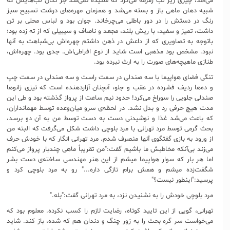
می‌آمد، چیزی زیر لب زمزمه می‌کرد که شنیده نمی‌شد جز تکان لب‌هایش که
شبیه دهان ماهی باز و بسته می‌شد و همزمان مهره‌های درشت تسبیح سبز
رنگ در دستش را در دور باطلی می‌چرخاند. جوان بود و لباس محلی بر تن
داشت، تمیز و سفید، با ریش بلند، مجعد و ناصاف و سیبیلی که از ته زده بود؛
باتوجه به تصاویری که از داعش در ذهن داشتم چهره‌اش بی‌شباهت به آنها
نبود. مشخص بود مذهبی است شاید از نوع افراطی‌اش. جدی بود. چهره‌اش،
طنازی ماهیچه‌های صورت را به ارث نبرده بود.
تنگی فضای هواپیما با سه صندلی در سمت راست و سه صندلی در سمت چپ
و ده‌ها ردیف فشرده در عقب و جلو، آنچنان آزاردهنده است که تیزی زانوها
صندلی جلویی را سوراخ می‌کرد! حدود نیم ساعت از پرواز گذشته بود و طی این
مدت هیچ حرفی رد و بدل نشد. در لحظه‌ی سرو میان‌وعده توسط مهمانداران،
که باعث می‌شد غذا و نوشیدنی دست به دست توسط من به آن دو برسد،
بحث گرمی توسط مرد تهرانی با مرد بلوچی داشت شکل می‌گرفت که البته من
از ورود به بازی گفتگوی آنها منصرف شدم. مرد تهرانی انگار که با خودش حرف
می‌زند بی‌آنکه مخاطبش ما باشیم گفت:"من تقریباً ماهی چندبار پرواز می‌کنم
اما هر بار که سوار هواپیما میشم از این هنر مهندسی ساخته‌ی دست بشر
شگفت‌زده میشم و همش برام تازگی داره..." رو به مرد بلوچی کرد و
پرسید:"اینطور نیست؟"
مرد بلوچی خودش را به نشنیدن نزد، به مرد تهرانی گفت:"بله."
تهرانی، گویی از این تایید کوتاه، رضایت لازم را کسب نکرده. معلوم بود که
می‌خواست سر گره بحث را به زور چنگ و دندان هم که شده، باز کند. شاید