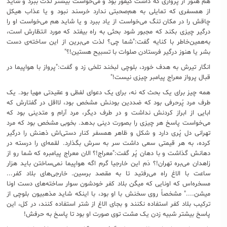
هم هنوز از پروازی که داشت کیفور بود و می‌خواست بیشتر لذت ببرد و شاید
از همسفری که تمایلی به هم‌صحبتی ندارد خرسند نبود و یا عذاب هیکل
چاقش را در مکان تنگ می‌خواست از یاد ببرد و یا شاید هم می‌خواست او را
درگیر چیزی بکند که مجبور شود بحثی به راه بیفتد که مورد انتظارش است،
به‌همین‌خاطر با کنایه گفت:"شما چی؟ لذت می‌برین از این ساخته‌ی دست
بشر یا هنوز درگیر فرستادن صلوات با تسبیح هستین!؟"
انگار تیرش به هدف خورد، بلوچی لبخند تلخی زد و گفت:"پرواز با هواپیما در
قبال پرواز معراج پیامبر چیزی نیست!"
همه چیز برای یک بحث که نه، برای یک دعوای لفظی و عقیدتی مهیا بود. یک
طرف مرد پُرحرفی بود که ضددین بودنش مشخص بود، لااقل در گفتارش که
ابایی از ابراز کردنش نداشت و در طرف دیگر، مرد آرام و متدینی بود که
می‌خواست پاسخ هر چیزی را بصورت دینی بدهد. بخوبی مشخص بود که مرد
تهرانی دل پُری دارد و شکل و ظاهر همسفر کنار دستی‌اش ذهنش را درگیر
کرده، به هر قیمتی سعی داشت سر به سرش بگذارد. لقمه‌ای را درسته در
دهانش گذاشت و با دهان پُر گفت:"معراج!؟ الان معراج پیامبره که شما رو از
زاهدان می‌بره تهران!؟ دَم این خارجیا گرم اگه هواپیما نمی‌ساختن باید هزار
ساعت با الاغ راه می‌رفتید تا به مقصد برسین. خارجی‌های بلاد کفر...
مسخره‌اس که اونایی که میگن بلاد کفر خودشون سوار ساخته‌های دست اونا
میشن...." مشخصاً روی سخنش با او بود، با اینکه شاید مذهبیون بلوچی از
ترکیب بلاد کفر استفاده نکنند و بجای الاغ از شتر استفاده کنند، در کل، این
پاسخ بیشتر شبیه زدن یک مشت توی صورت او بود تا پاسخ به حرفش!