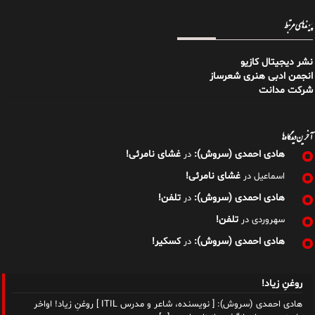
پیوندهای مرتبط
نشر دیجیتال کازیو
انجمن ادبی هنری شعرساز
شرکت مدانت
آخرین دیدگاه‌ها
هادی احمدی (سروش):
غشای نامرئی!
در
غشای نامرئی!
اسماعیل
در
هادی احمدی (سروش):
تلفن!
در
تلفن!
سهروردی
در
هادی احمدی (سروش):
کسکیر!
در
روغنِ زیاد!
هادی احمدی (سروش): [ نویسنده، شاعر و مدرس ITIL ] روغنِ زیاد! اواخر