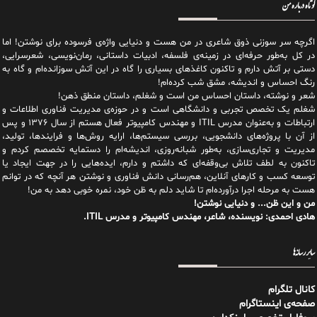
کوتاه درباره من
اگرچه سر سوزنی ذوق شاعری در من هست و دنیایی واژه‌‌ی فرسوده برای نوشتن! اما
در کل به‌طور حرفه‌ای در زمینه‌ی فلسفه، ادبیات داستانی، رمان‌نویسی، شعرسرایی،
دستی بر آتش دارم و تاکنون کاغذهای بسیاری را گاه در این آتش سوزانده‌ام و گاه به
رنگ احساس و اندیشه، مشق شب کرده‌ام!
شعر و نوشته، داستان احساس من است و شغلم، داستان منطق ذهن!
شغلم یک تخصص تجربی و دانشگاهی است و در حوزه‌ی مدیریت فناوری اطلاعات و
ارتباطات و به‌عنوان مدرس ITIL و مهندس کامپیوتر فعال هستم از سال ۱۳۷۶ و پس
از آن با پروژه‌های دانشجویی، بررسی سیستم‌ها، ارایه روش‌ها و فرایندها، تولید،
مدیریت و تجاری‌سازی، به‌طور شبانه‌روزی، اندیشه‌ام را دستمایه تخصصم کردم و
تاکنون به لطف تلاش بی‌وقفه‌ای که داشتم و دارم، اید‌ه‌هایی را در جهت ایجاد یا
توسعه کسب و کارهای آنلاین، هم‌رسانی دانش فناوری و نوشتن هر آنچه که در توانم
هست به مرحله اجرا درآورده‌ام تا شاید دلم به ظن خود، نمره خوبی دهد به من!
من و این ظن... و دنیایی نوشتن!
هادی احمدی: نویسنده، شاعر، مهندس کامپیوتر و مدرس ITIL.
سایر رسانه‌ها
کانال تلگرام
صفحه‌ی اینستاگرام