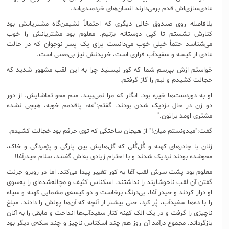
عادی‌سازی‌اش قدم برمی‌دارند انسان‌های خردمندی‌اند.
بلافاصله روی صندوق خالی دیگری که احتمالاً نشیمن‌گاه مشتریانش بود
کنارش نشستم تا گپی دوستانه بزنیم. معلوم بود مشتریانش را خوب
می‌شناسد حتماً خیلی خوب می‌دانست برای یک پسر نوجوان که در حالت
عادی از کیسه و سفیدآب فراری است، خریدنش نیز بی‌معنی است.
خواستم ازش بپرسم شما که کور نیستید چرا به این لقب مشهور شدید که
خجالت کشیدم و لبم را گاز گرفتم.
او به دوردست‌ها خیره بود. انگار که مرا نمی‌بیند. منم محو تماشایش. از دور
دو زن در حال نزدیک شدن بودند. گفتم:"عه، پاقدمم خوبه، هیچی نشده
مشتری اومد براتون."
گفت:"میدونستم میان!" از هیجان ساختگی که توی حرفم بود خجالت کشیدم.
زنان با چادرهای کهنه و گُل‌‌گُلی که گل‌هایش بین پارگی و پژمردگی و خاک،
محوشده بودند نزدیک شدند و با احترام زیادی به‌اش ‌گفتند، سلام حیدرآغا!
معلوم بود پشت سرش لقب آغا به کور تغییر پیدا می‌کند. اما در روبرو جرئت
گفتن آن لقب ناخوشایند را نداشتند. اسکناس کثیف و مچاله‌شده‌ای را به‌سوی
او دراز کردند و حیدر آغا، بی‌درنگ برخاست و دو کیسه‌ی مشمایی کهنه و سیاه
را با ده‌ها سفیدآب، پُر کرد، حتی بیشتر از آنچه که آن‌ها پولش را دادند. مبلغ
ناچیزی را گرفت و در یک الک کهنه کنار سفیدآب‌ها انداخت و مابقی را به آنان
بازگرداند. مجموع درآمد آن روز هم چند اسکناس ناچیز و چند سکه‌ی دیگر بود