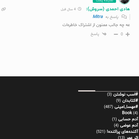
نگارنده پست
هادی احمدی (سروش):
4 سال قبل
Mitra
پاسخ به
عه چه جالب ممنون از اشتراک خاطره‌ات
0
پاسخ
#اسب نوشتن
(3)
#کتابدان
(9)
#مهسا_امینی
(487)
Book
(4)
آدم حسابی
(1)
آدم عوضی
(4)
آکنده‌های پراکنده!
(521)
اثر عمر
(13)