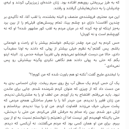
که به طرز بی‌ریختی روی‌هم افتاده بود. زنان خنده‌ای زیرزیرکی کردند و لبه‌ی
چادرشان را به دندان‌هایشان گرفتند و رفتند.
این مرد محترم، فروشنده‌ی منصف و البته بخشنده، با لقب آغا، که تأکیدی بر
چندین آقاست! دارای دو چشم بینا، تمام پرسش‌های قبلی‌ام را از بین برد
به‌جز اینکه او چه کرده که در میان مردم به لقب کور مشهور شده؟ او که نه
کورچشم است و نه کوردل!
حس کردم به این مرد چقدر نزدیکم. خواستم بیشتر با او راحت و خودمانی
باشم. پس گفتم:"به نظرم خیلی بیشتر از پولی که دادند به اونا سفیدآب
دادی. حالا من درست قیمتشو نمی‌دونم ولی تقریباً میشه حدس زد. البته اینو
بگم که حتی به پولی دادند هم نگاهی نکردی وگرنه بیشترش رو پس
نمی‌دادی."
با لبخندی ملیح گفت:"نکنه تو هم باورت شده که من کورم!؟"
یک آن حس کردم یک سطل آب یخ روی سرم ریخت. چنان احساس بدی به
من دست داد که از چیزی که عنوان کردم شرمنده شدم. جایی برای ماندن
نبود. باید می‌رفتم. افتضاح به بار آوردم. من لطف او را به مشتریانش ندیدم.
من زنان فقیر را ندیدم. من حیدر آغا را با معیار ساختگی همه‌ی مردمی که
پشت سرش حرف می‌زدند قضاوت کردم. من او را بینا ندیدم. برخاستم و
ازش دور شدم. بین راه مدام به حرفش فکر می‌کردم. من حتی با دیدنش،
حتی بااینکه فهمیدم کور نیست اما آن ذهنیتم را نتوانستم نسبت به او از بین
ببرم. برای من او همان کسی بود که مردم می‌گفتند، نه آن‌کسی که دیدم.