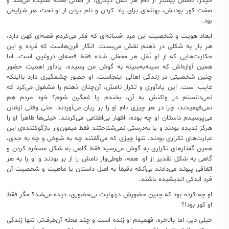
حیدر، نامش بیشتر از نام هر کس دیگری، از اهالی محله شنیده می‌شد و
صفت کور بودنش، بهانه‌ای برای یاد کردن و نام بردن از او تحت هر شرایطی
بود.
ابعاد هویت و شخصیت این مرد افسانه‌ای که فکر می‌کردم قصه‌ا‌ی کهن دارد،
هر بار به شکلی در ذهنم نقش می‌بست. انگار قرن‌هاست که مُرده و این
حکایت‌هایی که از او نُقل هر محفلی شده فقط قصه‌ای دروغین است. اما
همین آوازه‌اش که سینه‌به‌سینه به گوش من رسیده، یادآور اهمیت حضور
چنین شخصیتی در زندگی اهالی اینجاست، او حضور چشمگیری دارد بااینکه
غایب است. این یادآوری و تکرار نامش، آن‌چنان ذهنم را مشغول می‌کرد که
نمی‌دانستم در واکنش به آن، بخندم یا غمگین شوم؟ خود مردم هم
نمی‌فهمیدند، چرا در هر چیزی نام او را بر زبان می‌آوردند. حتی وقتی ازشان
می‌پرسیدم داستان او چه بوده، اظهار بی‌اطلاعی می‌کردند. خیلی‌ها ظاهراً او را
هرگز ندیده بودند و یا به‌درستی نمی‌شناختند فقط میمون‌وار بازگوکننده‌ی این
عبارت‌های تکراری بودند. تنها چیزی که می‌گفتند چه به شوخی و چه به جدی،
همین گفتارهای تکراری به گوش می‌رسید فقط گاهی به شکل مسخره کردن و
گاهی به شکل تقدیر از او. همه، طوطی‌وار نامش را از بر بودند و او را به هر
اتفاقی پیوند می‌دادند بی‌آنکه دقیقاً به اصل داستان یا ماهیت و شخصیت آن
فرد اندکی اندیشیده باشند.
او چه کرده بود که چنین حضورش درنهایت بی‌حضوری، دیده می‌شد؟ مگر فقط
او کور بود!؟
خیلی دیر، اما بالاخره، فهمیدم او زنده است و چند محله آن‌طرف‌تر، تنها زندگی