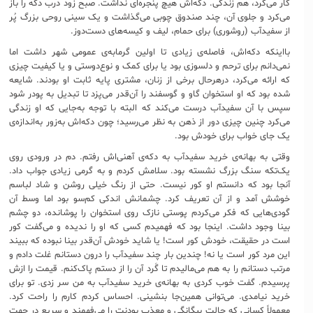
کار می‌کرد، هم زندگی. دکه‌اش هیچ پنجره‌ای نداشت. صبح زود درب دکه را باز
می‌کرد و جلوی آن، چند صندوق چوبی می‌گذاشت و یک سینی روحی بزرگ پُر
از سفیدآب (روشوری) برای حمام، لیف و کیسه‌های دست‌دوز.
بااینکه دکه‌اش، فاصله‌ی زیادی تا اولین گرمابه‌ی عمومی شهر داشت اما
نمی‌دانم برای ترحم و دلسوزی بود یا برای کمک و نوع‌دوستی و یا کیفیت چیزی
که ارائه می‌کرد، درهرحال برخی از زنان، مشتری پایه ثابت او بودند. شایعه
شده بود که او استخوان گاو و گوسفند را آن‌قدر می‌پزد تا تبدیل به پودر شود
سپس با آن سفیدآب درست می‌کند که البته با توجه به‌جایی که او زندگی
می‌کرد چنین چیزی دور از ذهن به نظر می‌رسید؛ چون دکه‌اش به‌زور به‌اندازه‌ی
یک جای خواب برای خودش بود.
وقتی به بهانه‌ی خرید سفیدآب به دکه‌ی آهنی‌اش رفتم. دم در ورودی روی
یک‌تکه سنگ بزرگ نشسته بود. سلامش کردم و به گرمی زیادی جواب داد.
آنجا بود که دانستم او کور نیست. حتی از رنگ خیلی روشن و شاد لباسم
خوشش آمد و از آن تعریف کرد. چشمانش اندکی کم‌سو بود اما وسط آن
گودی‌هایی که فکر می‌کردم پوستی نازک روی استخوان را پوشانده، دو چشم
بینا وجود داشت. اینجا بود که فهمیدم کسی که او را ندیده و می‌گفت کور
است در حقیقت، خودش کور است! یا شاید خودش آن‌قدر بینا نبوده که ببیند
این مرد کور است یا نه! چندین بار چند سفیدآب را درون دستانم غلت دادم و
مرتب دستانم را به هم می‌مالیدم تا گَرد آن را از دستم پاک‌کنم. قیمت را ازش
پرسیدم. گفت خوب کردی به بهانه‌ی خرید سفیدآب به من سر زدی. تو برای
خرید نیامدی. می‌توانی همین‌جا بنشینی. احساس کردم کارم را راحت کرد.
معمولاً کسانی که حالت بیگانگی و معذب بودنت را می‌فهمند و سریع در جهت