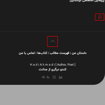
پروفایل تخصصی لینکداین
جستجو
داستان من
فهرست مطالب
کتاب‌ها
تماس با من
|
|
|
H a d i A h m a d i [ Author, Poet ]
کندو دیگری از مدانت