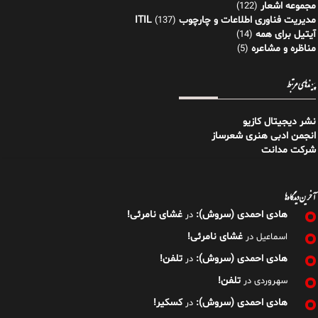
مجموعه اشعار
(122)
مدیریت فناوری اطلاعات و چارچوب ITIL
(137)
آیتیل برای همه
(14)
مناظره و مشاعره
(5)
پیوندهای مرتبط
نشر دیجیتال کازیو
انجمن ادبی هنری شعرساز
شرکت مدانت
آخرین دیدگاه‌ها
هادی احمدی (سروش):
غشای نامرئی!
در
غشای نامرئی!
اسماعیل
در
هادی احمدی (سروش):
تلفن!
در
تلفن!
سهروردی
در
هادی احمدی (سروش):
کسکیر!
در