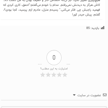
هیچ‌چیزی تغییر نکرد، جز آن‌که احساس خار و خفیف بودن به من دست داد.
کاش هرگز به دیدنش نمی‌رفتم. مدام با خودم می‌گفتم:"احمق، کاری کردی که
فهمید راجبش چی فکر می‌کنی." رسیدم منزل، مادرم ازم پرسید، کجا بودی؟،
گفتم، پیش حیدر کور!
بازدید:
85
0
امتیازت به این مطلب؟
عضویت در سایت