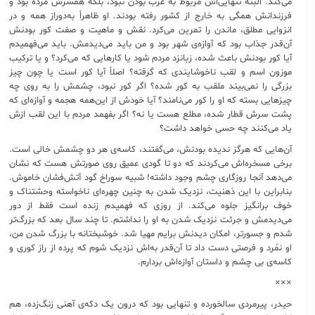
می‌کند. البته تنهایی‌اش مربوط به عزب بودن نبود، بلکه همسرش مُرده بود و
فرزندانش همگی به خارج از کشور رفته بودند. او ظاهراً به‌دوراز همه و در
انزوایی مطلق، ماندن را تمرین می‌کرد. نقش و ماهیت و صفت کور بودنش
آن‌قدر جذاب بود که آوازه‌ی شهر بود و من باید می‌دیدمش. باید می‌فهمیدم
آیا کور بودنش باعث شده، زبانزد مردم شود یا کارهایی که می‌کرد؟ و یا ترکیب
موزون اسم و لقب ناخوشایندی که گرفته؟ اصلاً‌ آیا کور است یا چون چیز
بزرگی را نمی‌بیند ملقب به کور شده؟ اگر کور نبود، چشمش را به روی چه
چیزهایی بسته که او را کور می‌نامند؟ آیا خودش از این‌همه هجمه و آوازه‌ای که
پشت سرش قطار شده، مطلع هست یا نه؟ اگر بفهمد مردم با این لقب ازش
یاد می‌کنند چه حسی خواهد داشت؟
آن‌هایی که هرگز ندیده بودنش، می‌گفتند، کاسه‌ی هر دو چشمش خالی است.
برخی مسخره‌اش می‌کردند که دو تا گودی عمیق روی صورتش هست که نشان
می‌دهد آنجا روزگاری چشم وجود داشته! شبیه سوراخ گود آتش‌فشان خاموش.
بنابراین با این ذهنیت، نزدیک شدن به چنین چهره‌ای ناخواسته وحشتناک و
خوف برانگیز جلوه می‌کند. از روزی که فهمیدم زنده است فقط از دور
می‌دیدمش و جرئت نزدیک شدن به او را نداشتم. تا چند سال بعد که بزرگ‌تر
شدم و جسورتر، امکان دیدنش برایم مهیا شد. خوشبختانه با بزرگ شدن من،
او نمُرد و فرصتی دست داد تا آن‌قدر به‌اش نزدیک شوم که پرده از راز کوری و
کاسه‌ی بی چشم و داستان آوازه‌اش بردارم.
×××
حیدر، پیرمردی سالخورده و تنهایی بود که درون یک دکه‌ی آهنی زنگ‌زده، هم