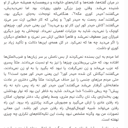
در میان گفته‌ها، طعنه‌ها و کنایه‌های خانواده و دروهمسایه همیشه حرفی از او
شنیده می‌شد. وقتی چیز بزرگی جلوی روی‌ات بود اما نمی‌دیدیش،
می‌گفتند:"حیدر کوری مگه؟"، هنگامی‌که توجه‌ات به‌جای دیگری بود،
می‌گفتند:"صد رحمت به حیدر کور!" و زمانی که کار خطایی ازت سر می‌زد
می‌گفتند:"کاش حیدر کور این کار تو رو می‌دید!" این یعنی حیدر کور، چیزهای
کوچک را نمی‌دید، شاید به جزئیات اهمیتی نمی‌داد. توجه‌اش به چیز دیگری
غیرازآن چیز معطوف نمی‌شد و ظاهراً خطایی ازش سر نمی‌زد و خطاهای دیگران
را اگر می‌دید چه ها که نمی‌کرد. در کل همه‌ی این‌ها دلالت و تأکید زیاد بر
کوری او داشت.
اما مردم به این بسنده نمی‌کردند از بس نامش بر سر زبان‌ها و ضرب‌المثل‌ها
افتاده بود، که حتی بی‌ربط‌ترین چیزها را نیز به او نسبت می‌دادند. مثلاً پسری
که عزب می‌ماند و زن نمی‌گرفت یا نبود که بگیرد یا به او زن نمی‌دادند،
می‌گفتند:"نیگاش کن شده حیدر کور!" این یعنی حیدر کور مجرد است!؟ یا
حتی مردم مرزهای جنسی را نیز حذف می‌کردند؛ مثلاً وقتی دختری در عادت
ماهانه‌اش گرفتار می‌شد می‌گفتند:"عین حیدر کور نه راه پس داره نه راه
پیش!" چه ربطی داشت؟ خدا می‌داند. شاید به خاطر این بود که نوار بهداشتی
پهن به‌اندازه‌ی یک نان باگت نیم متری، وسط پاهای یک دختر نوجوان، امکان
راه رفتن عادی را ازش می‌گیرد و مجبورش می‌کند پرانتزی راه برود. این راه
رفتن می‌تواند شبیه کورمال‌کورمال راه رفتن حیدر کور باشد. این معانی
تصورات من بود وگرنه مشخص نبود پشت این تکیه‌کلام‌های تکراری چه چیزی
نهفته است.