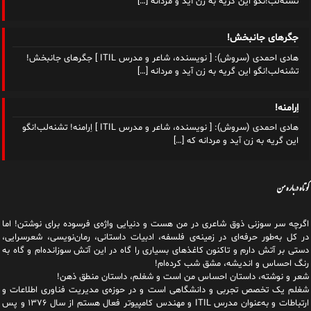
تشنه‌لب!نگو این گریه به زن آید و مردانه
[…]
جگرهای جانبخش!
هادی احمدی (سروش): [ نویسنده، شاعر و مدرس ITIL ] جگرهای جانبخش!
تشنه‌لب!نگو این گریه به زن آید و مردانه
[…]
اِرامنه!
هادی احمدی (سروش): [ نویسنده، شاعر و مدرس ITIL ] اِرامنه! تشنه‌لب!نگو
این گریه به زن آید و مردانه که
[…]
کوتاه درباره من
اگرچه سر سوزنی ذوق شاعری در من هست و دنیایی واژه‌‌ی فرسوده برای نوشتن! اما
در کل به‌طور حرفه‌ای در زمینه‌ی فلسفه، ادبیات داستانی، رمان‌نویسی، شعرسرایی،
دستی بر آتش دارم و تاکنون کاغذهای بسیاری را گاه در این آتش سوزانده‌ام و گاه به
رنگ احساس و اندیشه، مشق شب کرده‌ام!
شعر و نوشته، داستان احساس من است و شغلم، داستان منطق ذهن!
شغلم یک تخصص تجربی و دانشگاهی است و در حوزه‌ی مدیریت فناوری اطلاعات و
ارتباطات و به‌عنوان مدرس ITIL و مهندس کامپیوتر فعال هستم از سال ۱۳۷۶ و پس