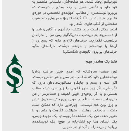
تجربیاتم ایجاد شده. هر صفحه‌اش، داستانی منحصر به
فرد دارد و نگاهی عمیق و چند بعدی را داراست که
بی‌پروا نوشتمش؛ از مطالب آموزنده‌ی تخصصی در حوزه‌ی
فناوری اطلاعات و ITIL گرفته تا روزنویس‌های دغدغه‌وار،
صفحاتی از کتاب‌هایم، اشعار و…
اینجا مکانی است برای کشف، یادگیری و آگاهی؛ شما را
از دانستی‌هایم بی‌نصیب نمی‌گذارم پس مرا از نظراتتان
بی‌نصیب نگذارید. حرف‌های تازه‌ای دارم که بسیاری از
آن‌ها را نوشته‌ام و خواهم نوشت. حرف‌های مگو،
حرف‌های بی‌پروا، تابوهای شکستنی!
فقط یک هشدار مهم!
توی صفحه سروشانه که آمدی خیلی مراقب باش!
نوشته‌هایی دارد که مناسب هر سن و هر مقامی نیست.
اگر اسم و رسم و جایگاهِ عصاقورت‌داده‌ای داری که
نگرانشی، اگر زیر سن قانونی یا زیر سن درک مطلب
هستی و یا اگر روحیه‌ی خیلی لطیف و حساس‌تر از من
داری، این صفحه اصلاً جای خوبی برای حتی اسکرول کردن
و ورق زدن هم نیست… چیزهایی دارد که ممکن است
دلت را برنجاند. ذهنت را بخراشد، نگاهت را منفی و یا
تغییر دهد. من یک مشاهده‌گرنویسم، یک تجربه‌نویس،
یک انسان رها چو تخته‌پاره بر موج؛ یک نویسنده‌ی
بی‌قید و بی‌تعارف و آزاد از هر تابویی.