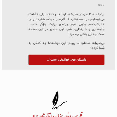
×××
اینجا سه تا ضربدر همیشه دارد! قلم که نه، ولی انگشت
می‌فرسایم بر صفحه‌کلید تا آنچه را دیده، شنیده و یا
اندیشیده‌ام بدون هیچ پرده‌ای برایت بازگو کنم….
جنبه‌داری و خایه‌داری، شرط اول حضور در این صفحه
است چه زن باشی چه مرد!
بی‌صبرانه منتظرم تا ببینم این نوشته‌ها چه کمکی به
شما کرده؟
داستان من، خواندنی است!…
به قلم من، اینجا چه چیزهایی در انتظار شماست؟