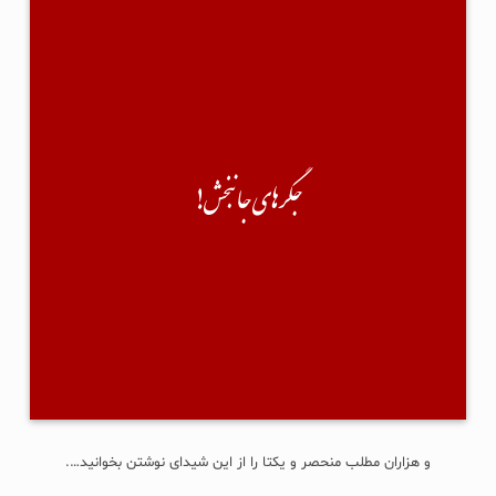
جگرهای جانبخش!
سیروس عباسی پیام داده توی دایرکتم...
نوشته:"سلام؛ من اخیراً کتابی با نام «جگرهای جان‌بخش» چاپ و‌ منتشر کردم.
نخستین رمان دراماتیک پزشکی در ایران-موضوع: داستان- فرهنگ اهدای عضو و
بخشش...
جگرهای جانبخش!
آیا امکان دارد کمک کنید تا به مخاطب برسد؟"
من هم گفته کرده:"چشمم روشن! دیگه چی؟ چشم!" 🙂
×××
حقیقتش نه سرویس خان(!) را می‌شناسم، نه حتی یکبار لایک و کامنتی با هم
تبادل کرده باشیم؛ آنقدر هم خسیس است که پیش از این درخواستش، حتی یک
جلد رایگان برایم نفرستاد. تبلیغ مفت...
ادامه...
و هزاران مطلب منحصر و یکتا را از این شیدای نوشتن بخوانید….