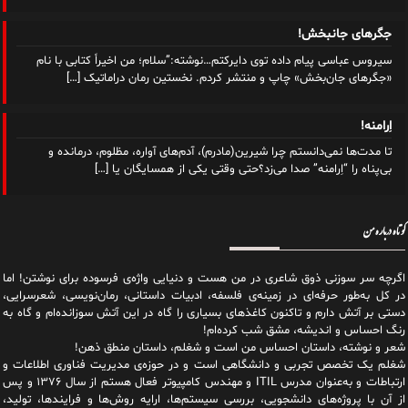
جگرهای جانبخش!
سیروس عباسی پیام داده توی دایرکتم…نوشته:”سلام؛ من اخیراً کتابی با نام
«جگرهای جان‌بخش» چاپ و‌ منتشر کردم. نخستین رمان دراماتیک
[…]
اِرامنه!
تا مدت‌ها نمی‌دانستم چرا شیرین(مادرم)، آدم‌های آواره، مظلوم، درمانده و
بی‌پناه را “اِرامنه” صدا می‌زد؟حتی وقتی یکی از همسایگان یا
[…]
کوتاه درباره من
اگرچه سر سوزنی ذوق شاعری در من هست و دنیایی واژه‌‌ی فرسوده برای نوشتن! اما
در کل به‌طور حرفه‌ای در زمینه‌ی فلسفه، ادبیات داستانی، رمان‌نویسی، شعرسرایی،
دستی بر آتش دارم و تاکنون کاغذهای بسیاری را گاه در این آتش سوزانده‌ام و گاه به
رنگ احساس و اندیشه، مشق شب کرده‌ام!
شعر و نوشته، داستان احساس من است و شغلم، داستان منطق ذهن!
شغلم یک تخصص تجربی و دانشگاهی است و در حوزه‌ی مدیریت فناوری اطلاعات و
ارتباطات و به‌عنوان مدرس ITIL و مهندس کامپیوتر فعال هستم از سال ۱۳۷۶ و پس
از آن با پروژه‌های دانشجویی، بررسی سیستم‌ها، ارایه روش‌ها و فرایندها، تولید،