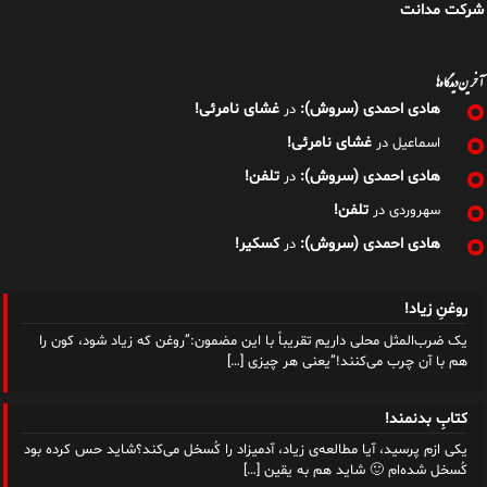
شرکت مدانت
آخرین دیدگاه‌ها
هادی احمدی (سروش):
غشای نامرئی!
در
غشای نامرئی!
اسماعیل
در
هادی احمدی (سروش):
تلفن!
در
تلفن!
سهروردی
در
هادی احمدی (سروش):
کسکیر!
در
روغنِ زیاد!
یک ضرب‌المثل محلی داریم تقریباً با این مضمون:”روغن که زیاد شود، کون را
هم با آن چرب می‌کنند!”یعنی هر چیزی
[…]
کتابِ بدنمند!
یکی ازم پرسید، آیا مطالعه‌ی زیاد، آدمیزاد را کُسخل می‌کند؟شاید حس کرده بود
کُسخل شده‌ام 🙂 شاید هم به یقین
[…]