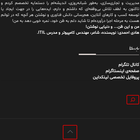
مدیریت و تجاری‌سازی، به‌طور شبانه‌روزی، اندیشه‌ام را دستمایه تخصصم کردم و
تاکنون به لطف تلاش بی‌وقفه‌ای که داشتم و دارم، اید‌ه‌هایی را در جهت ایجاد یا
توسعه کسب و کارهای آنلاین، هم‌رسانی دانش فناوری و نوشتن هر آنچه که در توانم
هست به مرحله اجرا درآورده‌ام تا شاید دلم به ظن خود، نمره خوبی دهد به من!
من و این ظن... و دنیایی نوشتن!
هادی احمدی: نویسنده، شاعر، مهندس کامپیوتر و مدرس ITIL.
سایر رسانه‌ها
کانال تلگرام
صفحه‌ی اینستاگرام
پروفایل تخصصی لینکداین
جستجو