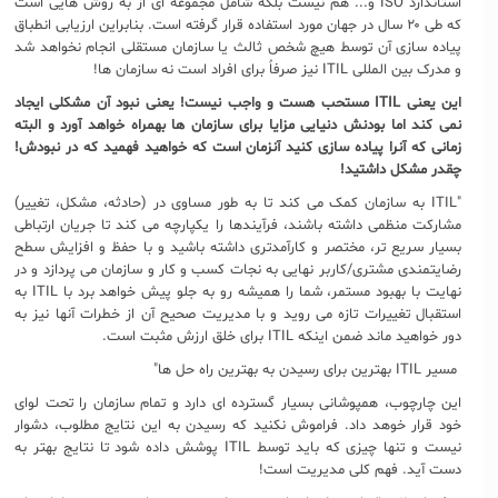
استاندارد ISO و... هم نیست بلکه شامل مجموعه ای از به روش هایی است
که طی ۲۰ سال در جهان مورد استفاده قرار گرفته است. بنابراین ارزیابی انطباق
پیاده سازی آن توسط هیچ شخص ثالث یا سازمان مستقلی انجام نخواهد شد
و مدرک بین المللی ITIL نیز صرفاٌ برای افراد است نه سازمان ها!
این یعنی
ITIL
مستحب هست و واجب نیست! یعنی نبود آن مشکلی ایجاد
نمی کند اما بودنش دنیایی مزایا برای سازمان ها بهمراه خواهد آورد و البته
زمانی که آنرا پیاده سازی کنید آنزمان است که خواهید فهمید که در نبودش!
چقدر مشکل داشتید!
"ITIL به سازمان کمک می کند تا به طور مساوی در (حادثه، مشکل، تغییر)
مشارکت منظمی داشته باشند، فرآیندها را یکپارچه می کند تا جریان ارتباطی
بسیار سریع تر، مختصر و کارآمدتری داشته باشید و با حفظ و افزایش سطح
رضایتمندی مشتری/کاربر نهایی به نجات کسب و کار و سازمان می پردازد و در
نهایت با بهبود مستمر، شما را همیشه رو به جلو پیش خواهد برد با ITIL به
استقبال تغییرات تازه می روید و با مدیریت صحیح آن از خطرات آنها نیز به
دور خواهید ماند ضمن اینکه ITIL برای خلق ارزش مثبت است.
مسیر ITIL بهترین برای رسیدن به بهترین راه حل ها"
این چارچوب، همپوشانی بسیار گسترده ای دارد و تمام سازمان را تحت لوای
خود قرار خوهد داد. فراموش نکنید که رسیدن به این نتایج مطلوب، دشوار
نیست و تنها چیزی که باید توسط ITIL پوشش داده شود تا نتایج بهتر به
دست آید. فهم کلی مدیریت است!