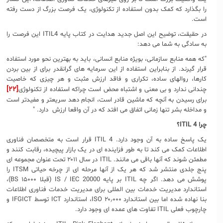
را بگذارد که کمک بدون استفاده از تکنولوژی، یک فرصت بزرگ از دست رفته
است.
در حقیقت، توضیح این اصل جدید هدایت در کتاب پایه ITIL4 این فرصت را
به سادگی به شما می دهد:
"که همه منابع سازمانی، بویژه منابع انسانی، باید به بهترین نحو مورد استفاده
قرار گیرند. از بنابراین استفاده از این سرمایه های گرانقدر برای از بین بردن
کارها، روالهای ساده، تکراری و فاقد ارزش مثبت و هر چیزی که خاصیت
[۲۲]
چندانی ندارد و بی معنی و اشتباه محض است چراکه استفاده از تکنولوژی
برای رسیدن به آنچه که ماشین قادر است، انجام دهد سریعتر و مفیدتر است
و مداخله بشر تنها زمانی اتفاق می افتد که در آن واقعا ارزش دارد. "
چرا
ITIL 4
؟
یک پاسخ ساده به آن وجود دارد. ITIL 4 قرار است به متخصصان فناوری
اطلاعات کمک می کند تا به طور فزاینده ای در یک بازار پیچیده، رقابت کنند و
مطمئن شوند که آنها باقی می مانند. ITIL در سال ۲۰۱۱ تحت عنوان مجموعه ای
پنج جلدی منتشر شد که هر یک از آنها مرحله ای از چرخه حیاتی ITSM را
پوشش می دهد. اگر چه ITIL بر پایه IS / IEC 20000 (قبلا BS ۱۵۰۰۰)،
استاندارد مدیریت خدمات بین المللی برای مدیریت خدمات فناوری اطلاعات
بنا نهاده شده اما بین استاندارد ISO ۲۰٫۰۰۰، استاندارد ICT توسط IFGICT و
چارچوب فعلی ITIL تفاوت های عمده ای وجود دارد.