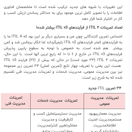
این تغییرات با شیوه های جدید ترکیب شده است تا متخصصان فناوری
اطلاعات را با تصویر کامل ترین موجود برای به حداکثر رساندن ارزش کسب و
کار در اختیار شما قرار دهد
تعداد تمرینات
ITIL ۴
از فرآیندهای
ITIL v3
بیشتر شده!
احساس تمرین کنندگانی چون من و بسیاری دیگر بر این بود که ITIL 4 ما را
به فرآیندهای کمتر فرایندهای ITIL v2 بازمیگرداند اما انگار برعکس شد و کمی
بیشتر هم شده است. به خصوص با توجه به سطوح پایین پذیرش
فرایندهای ITIL v3 در خارج از ۶ تا ۱۰ که رایج ترین آنها است. با این حال،
تمرینات ITIL ۴ (۳۴ مورد است) در حالی که بیش از (۲۶) فرایند ITIL v3
هست این یعنی با تعریف چهار تابع (تمرین اصلی) ۳۴ تمرین زیر مجموعه
نیز بین مدیریت عمومی، مدیریت خدمات و تمرینات مدیریت فنی تقسیم
شده که به شرح زیر است:
۳۴ تمرین
ITIL
جدید
تمرینات
تمرینات
مدیریت
تمرینات
مدیریت خدمات
مدیریت فنی
عمومی
مدیریت معماریبهبود
مدیریت دسترسیتحلیل کسب و
مستمرمدیریت امنیت
کارظرفیت و مدیریت
اطلاعاتمدیریت
عملکردتغییر کنترلمدیریت
دانشاندازه گیری و
حوادثمدیریت منابع