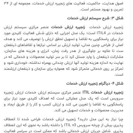
اصول هدایت، حاکمیت، فعالیت های زنجیره ارزش خدمات، مجموعه ای از ۳۴
تمرین و بهبود مستمر است.
شکل ۳: شرح سیستم ارزش خدمات
زنجیره ارزش خدمات
زنجیره ارزش خدمات
عنصر مرکزی سیستم ارزش
خدمات در ITIL4 است؛ یک مدل اجرایی که دارای شش فعالیت کلیدی مورد
نیاز برای پاسخگویی به تقاضا و تسهیل تحقق ارزش را توصیف می کند و هدف
اصلی از طراحی چنین مدلی، تولید ارزش بر اساس نیازها و تقاضاهای ذینفعان
ست تا علاوه بر جلوگیری از هدر رفت زمان، انرژی و هزینه های سازمان،
مشارکت ذینفعان را وارد مسئل کرد تا بر سر تولید محصولات و خدماتی که در
نهایت به اندازه هزینه تولید آنها ارزش چندانی بهمراه نداشته، خودداری شود و
تمرکز بر روی خدماتی متمرکز شود که همواره برای سازمان و ذینفعان ارزشمند
است.
شکل ۴- دیاگرام زنجیره ارزش خدمات
زنجیره ارزش خدمات
ITIL
عنصر مرکزی سیستم ارزش خدمات ارزش زنجیره
سرویس است که یک مدل عملیاتی است که اهداف کلیدی مورد نیاز برای
پاسخگویی به تقاضا را تعیین می کند و ارزش کسب و کار را از طریق ایجاد و
مدیریت محصولات و خدمات تسهیل می کند.
چرا نیاز به این مدل دارید؟ زنجیره ارزش خدمات طراحی شده تا انعطاف
پذیری بیش از چرخه سرویس ITIL v3 را داشته باشد به نحوی که این انعطاف
پذیری شامل جریان ارزش خدماتی باشد که ممکن است در سراسر فعالیت