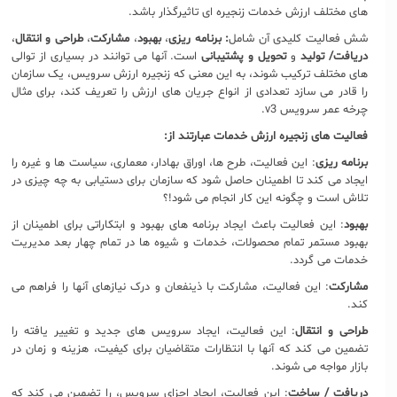
های مختلف ارزش خدمات زنجیره ای تاثیرگذار باشد.
شش فعالیت کلیدی آن شامل
: برنامه ریزی
،
بهبود
،
مشارکت
،
طراحی و انتقال
،
دریافت/ تولید
و
تحویل و پشتیبانی
است. آنها می توانند در بسیاری از توالی
های مختلف ترکیب شوند، به این معنی که زنجیره ارزش سرویس، یک سازمان
را قادر می سازد تعدادی از انواع جریان های ارزش را تعریف کند، برای مثال
چرخه عمر سرویس v3.
فعالیت های زنجیره ارزش خدمات عبارتند از
:
برنامه ریزی
: این فعالیت، طرح ها، اوراق بهادار، معماری، سیاست ها و غیره را
ایجاد می کند تا اطمینان حاصل شود که سازمان برای دستیابی به چه چیزی در
تلاش است و چگونه این کار انجام می شود!؟
بهبود
: این فعالیت باعث ایجاد برنامه های بهبود و ابتکاراتی برای اطمینان از
بهبود مستمر تمام محصولات، خدمات و شیوه ها در تمام چهار بعد مدیریت
خدمات می گردد.
مشارکت
: این فعالیت، مشارکت با ذینفعان و درک نیازهای آنها را فراهم می
کند.
طراحی و انتقال
: این فعالیت، ایجاد سرویس های جدید و تغییر یافته را
تضمین می کند که آنها با انتظارات متقاضیان برای کیفیت، هزینه و زمان در
بازار مواجه می شوند.
دریافت / ساخت
: این فعالیت، ایجاد اجزای سرویس، را تضمین می کند که