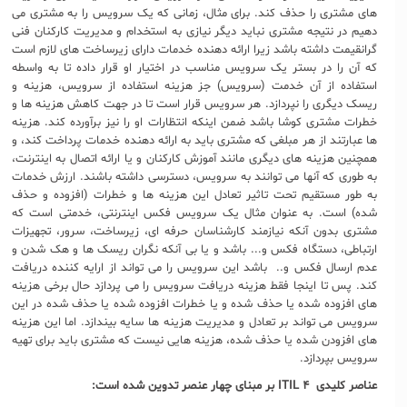
های مشتری را حذف کند. برای مثال، زمانی که یک سرویس را به مشتری می
دهیم در نتیجه مشتری نباید دیگر نیازی به استخدام و مدیریت کارکنان فنی
گرانقیمت داشته باشد زیرا ارائه دهنده خدمات دارای زیرساخت های لازم است
که آن را در بستر یک سرویس مناسب در اختیار او قرار داده تا به واسطه
استفاده از آن خدمت (سرویس) جز هزینه استفاده از سرویس، هزینه و
ریسک دیگری را نپردازد. هر سرویس قرار است تا در جهت کاهش هزینه ها و
خطرات مشتری کوشا باشد ضمن اینکه انتظارات او را نیز برآورده کند. هزینه
ها عبارتند از هر مبلغی که مشتری باید به ارائه دهنده خدمات پرداخت کند، و
همچنین هزینه های دیگری مانند آموزش کارکنان و یا ارائه اتصال به اینترنت،
به طوری که آنها می توانند به سرویس، دسترسی داشته باشند. ارزش خدمات
به طور مستقیم تحت تاثیر تعادل این هزینه ها و خطرات (افزوده و حذف
شده) است. به عنوان مثال یک سرویس فکس اینترنتی، خدمتی است که
مشتری بدون آنکه نیازمند کارشناسان حرفه ای، زیرساخت، سرور، تجهیزات
ارتباطی، دستگاه فکس و... باشد و یا بی آنکه نگران ریسک ها و هک شدن و
عدم ارسال فکس و.. باشد این سرویس را می تواند از ارایه کننده دریافت
کند. پس تا اینجا فقط هزینه دریافت سرویس را می پردازد حال برخی هزینه
های افزوده شده یا حذف شده و یا خطرات افزوده شده یا حذف شده در این
سرویس می تواند بر تعادل و مدیریت هزینه ها سایه بیندازد. اما این هزینه
های افزودن شده یا حذف شده، هزینه هایی نیست که مشتری باید برای تهیه
سرویس بپردازد.
عناصر کلیدی
ITIL ۴
بر مبنای چهار عنصر تدوین شده است: