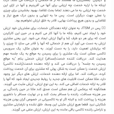
و "دیگران" (مشتریان) ما هستند که از ما خدماتی را دریافت می کنند. درک
اینکه ما با ارایه خدمت چه ارزشی برای آنها می آفرینیم و آنها در ازای این
خدمت چه ارزشی به ما می دهند تماما بحث تقاضا، بهبود بخشیدن برای چیزی
یا عملی جهت دیگران است. پس ما به تنهایی و بدون درک هیچ نیاز و
تقاضایی و بدون هیچ پرداخت بهایی، قادر به خلق ارزش نخواهیم بود.
 پس در ITSM، به عنوان ارائه دهندگان خدمات، برای مشتریان خود ارزش
خود را ایجاد نمی کنیم، بلکه ما با آنها کار می کنیم و در حین این کارکردن
است که برای هر دو طرف (ما و آنها) ارزش ایجاد می شود. این یعنی مشتری
ارزش به دست می آورد آن هم از خدماتی که آنها را قادر می سازد تا چیزی را
که برایشان اهمیت دارد، را به دست آورند. به عنوان مثال، یک سرویس
تاکسی ممکن است یک مشتری را برای رسیدن به موقع به یک جلسه مهم
هدایت کند. دریافت کننده خدمت(مسافر) ارزش خدمتی بنام "به موقع
رسیدن به جلسه" را دریافت می کند و ارائه دهنده خدمت(راننده تاکسی)
ارزش خدمت را ممکن است به شکل پولی که مشتری برای آن خدمت پرداخت
کرده، دریافت کند. اما برای ارائه دهنده خدمات، ارزش های دیگر نیز وجود
دارد، مثلا ممکن است قابلیت های جدید یا روابط جدیدی ایجاد شود که آنها را
قادر به ارائه خدمات اضافی می کند. به این نوع ارزش، ارزش مثبت می گویند.
همانگونه که برعکس آن هم ممکن است صدق کند مثلا در حین رانندگی، بر
سر هزینه مسافت، راننده با مسافر بحث کند و در نهایت مسافر با دلخوری
هزینه را پرداخت کند و البته اگر او به تاکسیرانی در خصوص گران بودن هزینه
شکایتی نبرد قطعا هیچ ارزش مثبتی این وسط، خلق نشده و نارضایتی مشتری
و ناراحتی راننده تاکسی باقی مانده به این ارزش، ارزش منفی می گویند.