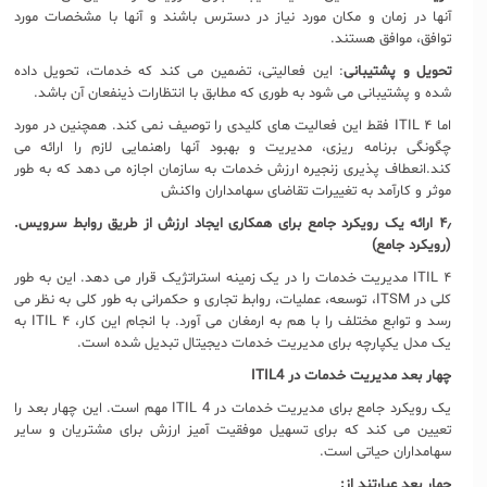
آنها در زمان و مکان مورد نیاز در دسترس باشند و آنها با مشخصات مورد
توافق، موافق هستند.
تحویل و پشتیبانی
: این فعالیتی، تضمین می کند که خدمات، تحویل داده
شده و پشتیبانی می شود به طوری که مطابق با انتظارات ذینفعان آن باشد.
اما ITIL ۴ فقط این فعالیت های کلیدی را توصیف نمی کند. همچنین در مورد
چگونگی برنامه ریزی، مدیریت و بهبود آنها راهنمایی لازم را ارائه می
کند.انعطاف پذیری زنجیره ارزش خدمات به سازمان اجازه می دهد که به طور
موثر و کارآمد به تغییرات تقاضای سهامداران واکنش
۴٫ ارائه یک رویکرد جامع برای همکاری ایجاد ارزش از طریق روابط سرویس.
(رویکرد جامع)
ITIL ۴ مدیریت خدمات را در یک زمینه استراتژیک قرار می دهد. این به طور
کلی در ITSM، توسعه، عملیات، روابط تجاری و حکمرانی به طور کلی به نظر می
رسد و توابع مختلف را با هم به ارمغان می آورد. با انجام این کار، ITIL ۴ به
یک مدل یکپارچه برای مدیریت خدمات دیجیتال تبدیل شده است.
چهار بعد مدیریت خدمات در
ITIL4
یک رویکرد جامع برای مدیریت خدمات در ITIL 4 مهم است. این چهار بعد را
تعیین می کند که برای تسهیل موفقیت آمیز ارزش برای مشتریان و سایر
سهامداران حیاتی است.
چهار بعد عبارتند از: