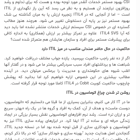
CSI بهبود مستمر خدمات آنقدر مورد توجه بوده و هست که برای تداوم و رشد
روزافزون نیازمند آن هستیم و به نظر می رسد که آین راز نگهداری از ITIL
است – اما از آنجایی که در ITIL4 زنجیره ارزش پا به میان گذاشته بی شک
بهبود مستمر نیز بر پایه آن دستخوش تغییر می شود. هرچند هنوز مطالب
گسترده ای در خصوص CSI سیستم ارزش خدمات منتشر نشده اما باید دید
که آیا ITIL4 SVS علاوه بر تمرکز بیشتر بر ارزش (همکاری) به اندازه کافی
برای پیشرفت مستمر برای افراد و سازمان هایشان هم متمرکز شده است؟
حاکمیت در حال حاضر صندلی مناسب در میز
ITIL
دارد
اگر از ده نفر راجب حاکمیت بپرسید، یازده جواب مختلف دریافت خواهید کرد.
شباهت ها و برداشتهای افراد سبب سردرگمی بیشتر ما می شود و در گفتار آنها
اغلب شیوه های حکومتداری و مدیریت را برعکس میتوان دید. در آینده
مطالب بیشتری در این خصوص ارایه خواهیم کرد اما بدانید که پوشش
چارچوب حاکمیت کوبیت Cobit در ITIL4 کاملا مورد توجه قرار گرفته است.
روشن تر شدن چراغ اتوماسیون در
ITIL
ما در IT کار می کنیم، بنابراین بسیاری از ما قبلا می دانستیم که «اتوماسیون،
دوست ماست» و هدف از آن، کمک به افراد و گروه ها در یک راه «بهتر، سریع
تر و ارزان تر» است. رشد نرم افزارهای اتوماسیونی نقش بسیار بزرگی در ایجاد
زندگی حرفه ای و ساده تر IT ایفا کرد. در ابزارهای پیاده سازی ITIL نیز به
اتوماسیون و خودکاری سازی از قبل توجه شده بود اما در نسخه جدید ITIL،
گنجاندن اصل هدایت جدید "بهینه سازی و خودکار سازی" که در بالا ذکر کردم،
یک واقعیت بزرگ است تا بر روی میزهای خدمات فناوری اطلاعات، این فشار