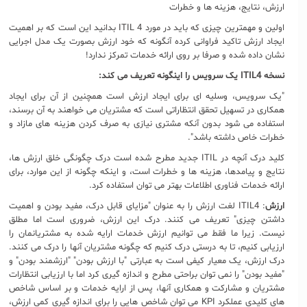
ارزش، نتایج، هزینه ها و خطرات
اولین و مهمترین چیزی که باید در مورد ITIL 4 بدانید این است که بر اهمیت
ایجاد ارزش تاکید فراوانی کرده آنگونه که خود ارزش بصورت یک مدل اجرایی
نشان داده شده و صرفا بر روی ارائه خدمات تمرکز ندارد!
نسخه
ITIL4
یک سرویس را اینگونه تعریف می کند
:
"یک سرویس، وسلیه ای برای ایجاد ارزش است همچنین از آن برای ایجاد
همکاری در تسهیل تحقق انتظاراتی است که مشتریان می خواهند به آن برسند،
استفاده می شود بدون آنکه مشتری نیازی به صرف کردن هزینه های مازاد و
خطرات خاص داشته باشد".
کلید درک آنچه در ITIL جدید مطرح شده است درک چگونگی خلق ارزش ها،
نتایج و پیامدها، هزینه ها و خطرات است، و اینکه چگونه از این موارد، برای
ارائه خدمات فناوری اطلاعات بهتر می توان استفاده کرد.
ارزش
: ITIL4 لغت ارزش را به عنوان "مزایای قابل درک، مفید بودن و اهمیت
داشتن چیزی" تعریف می کنند. درک این ارزش، ضروری است اما مطلق
نیست. زیرا ما فقط می توانیم ارزش خدمات ارایه شده به مشتریانمان را
ارزیابی کنیم، تا به درستی درک کنیم که چگونه مشتریان آنها را درک می کنند.
درک ارزش، یک معیار کیفی است به عبارتی "با ارزش بودن" "ارزشمند بودن" و
"مفید بودن" را نمی توان براحتی مطرح و اندازه گیری کرد اما با ارزیابی انتظارات
مشتریان و مشارکت و همکاری آنها، پس از ارایه خدمات و بر اساس شاخص
های کلیدی عملکرد KPI می توان شاخص هایی را برای اندازه گیری کمی ارزش،