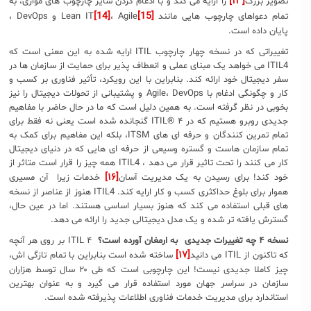
[۱۳]
تصویر بزرگ
را ارایه می کند و با ادغام کردن سایر چارچوب های موازی، به
[14]
[15]
تمام دعواهای چارچوب هایی مانند Lean IT
، Agile
و DevOps ،
پایان داده است.
تغییراتی که در نسخه چهار چارچوب ITIL ارایه شده به این معنی است که
ITIL4 می خواهد یک مبنای عملی و انعطاف پذیر برای حمایت از سازمان ها در
سفر دیجیتال خود ارائه کند. بنابراین با این رویکرد، تأثیر فناوری بر کسب و
کار و چگونگی ادغام با Agile، DevOps و پشتیبانی از تحولات دیجیتال را نیز
بخوبی در نظر گرفته است. به همین دلیل است که ما در حال حاضر با مفاهیم
جدیدی روبرو هستیم که در ITIL® ۴ گنجانده شده است یعنی نه فقط برای
تمام تمرین کنندگان و حرفه ای های ITSM، بلکه این مفاهیم برای کمک به
تمام سازمان هاست و گستره وسیعی از حرفه ای هایی که در دنیای دیجیتال
کار می کنند را تحت تاثیر قرار می دهد ، ITIL4 همه چیز را قرار است متاثر از
[۱۶]
خود کند! برای رسیدن به یک مدیریت آسان
خدمات زیرا آن مسیری
هموار برای بلوغ حداکثری کسب و کار ارایه کند. ITIL4 هنوز از عناصر از نسخه
های قبلی استفاده می کند که هنوز بسیار اساسی هستند. اما در عین حال،
گسترش یافته تر شده و یک مدل دیجیتالی جدید را ارائه می دهد.
نسخه ۴ چه تغییرات جدیدی
به ارمغان آورده است؟
ITIL ۴ بر روی هر آنچه
[۱۷]
که تاکنون از ITIL می دانید
ساخته شده است بنابراین با تمام تازگی اش،
چیز کاملا جدیدی نیست! این چارچوبی است که طی ۲۰ سال توسط هزاران
سازمان در سراسر جهان مورد استفاده قرار می گیرد و به عنوان بهترین
استاندارد برای مدیریت خدمات فناوری اطلاعات پذیرفته شده است.