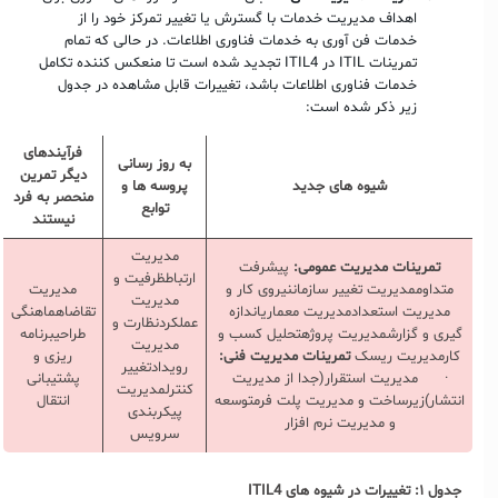
اهداف مدیریت خدمات با گسترش یا تغییر تمرکز خود را از
خدمات فن آوری به خدمات فناوری اطلاعات. در حالی که تمام
تمرینات ITIL در ITIL4 تجدید شده است تا منعکس کننده تکامل
خدمات فناوری اطلاعات باشد، تغییرات قابل مشاهده در جدول
زیر ذکر شده است:
فرآیندهای
به روز رسانی
دیگر تمرین
شیوه های جدید
پروسه ها و
منحصر به فرد
توابع
نیستند
مدیریت
تمرینات مدیریت عمومی
:
پیشرفت
ارتباطظرفیت و
متداوممدیریت تغییر سازماننیروی کار و
مدیریت
مدیریت
مدیریت استعدادمدیریت معماریاندازه
تقاضاهماهنگی
عملکردنظارت و
گیری و گزارشمدیریت پروژهتحلیل کسب و
طراحیبرنامه
مدیریت
کارمدیریت ریسک
تمرینات مدیریت فنی
:
ریزی و
رویدادتغییر
· مدیریت استقرار(جدا از مدیریت
پشتیبانی
کنترلمدیریت
انتشار)زیرساخت و مدیریت پلت فرمتوسعه
انتقال
پیکربندی
و مدیریت نرم افزار
سرویس
جدول ۱: تغییرات در شیوه های
ITIL4