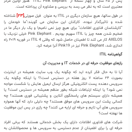
پس از ۲۵ سال و چهار نسخه از ITIL، Pink Elephant هنوز اولین مرکز
معتبری است که به نظر می رسد به بررسی و مشاوره آن پرداخته است.
[۲۳]
در طول سالها، هیچ سازمان دیگری در ITIL به عنوان فیل صورتی
شناخته
شده و تاثیرگذار نبوده، کارکنان این سازمان می گویند:"ما خودمان را
"کارشناسان فناوری اطلاعات" برای هیچ چیز نمی نامیم! و یک بار دیگر ما در
ضخیم شدن همه چیز با ITIL سهیم بودیم . Pink Elephant خیلی نزدیک با
AXELOS کار می کند تا اطمینان حاصل شود که وقتی ITIL 4 در فوریه ۲۰۱۹ راه
اندازی شد، Pink Elephant نیز در Pink19 آنرا عرضه کرد.
گواهینامه
ITIL
رازهای موفقیت حرفه ای در خدمات
IT
و مدیریت آن
آیا تا به حال فکر کرده اید که چگونه یک وب سایت همیشه در اینترنت
بصورت ۲۴ ساعته ۷ روز هفته در دسترس است!؟ یا اینکه چگونه یک
سرویس دهنده پست الکترونیکی هرگز ارسال ایمیل هایش با شکست مواجه
نمی شود؟ یا اینکه ارتباطات شبکه بطور منظم همیشه در دسترس است؟ یا
همیشه دارای سیستم های پاسخگوی آنلاین و پشتیبانی فوری هستند؟ چه
کسانی پشت این سرویس های موفق هستند؟ چه دلیلی دارد که آنها همواره
سرویس های آپ تایم و حرفه ای ارایه می کنند؟ چه رازی در پس این موفقیت
ها نهفته است؟
شرکت های فناوری اطلاعات دارای یک بخش خدماتی هستند که برخی افراد
حرفه ای را برای اطمینان از عدم دسترسی به سرویس ها و محصولاتشان به