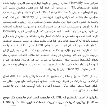
شرکتی بنام Pinkverify امکان ارزیابی و تایید ابزارهای نرم افزاری تولید شده
مطابق فرایندهای ITIL را در دستور کار خود قرار داد همین موضوع سبب شد
نرم افزارهای مدیریتی خدمات انفورماتیک ITSM فیلتر شوند و آنهایی مناسب
سازمان ها، باشند که گواهی تایید فرایندها را از Pinkverify دریافت کرده
باشند به همین دلیل خود این سایت بعنوان مرجعی برای ارزیابی، اعتبارسنجی
و ارایه گواهی و مستندات تازه ها در دنیای فناوری و مدیریت خدمات شناخته
می شود پس در نهایت تعداد نرم افزارهایی که دارای گواهی تایید Pinkverify
دارند فقط تعدادی مشخص و انگشت شمار باقی ماندند و مابقی از رده خارج
شدند باتوجه به قابلیت های نرم افزارهای تولید شده در بستر مدیرت خدمات
، گواهینامه های انطباق آنها با فرایندهای ITIL از بین ۱ تا ۱۶ فرایند را به
نسبت قابلیت به نرم افزارهای مختلف و معتبر ارایه شد. اگرچه بسیاری از آن
ابزارها، دارای حداکثر پوشش فرایندها هستند اما ملاک انتخاب سازمان ها،
تعداد فرایندها نیست بلکه، سازمانها بر اساس نیازها، هزینه، محدوده کار و
قدرت ابزار تولید شده می توانند از میان لیست بلندپایه ابزارهای پیاده سازی
ITIL در سایت Pinkverify یکی را برگزینند.
از سال ۲۰۱۳، مجوز و مالکیت معنوی ITIL، به شرکتی بنام AXELOS تعلق
گرفت و این شرکت در زمینه ارایه کتب، اعطای گواهینامه های بین المللی به
افراد، اعتبارسنجی مراکز برگزار کننده آزمون و ارایه آپدیت های این چارچوب،
فعالیت متمرکزی دارد.
بنابراین تا اینجا دانستیم که
ITIL
یک چارچوب است این چارچوب یک مرجع
مستند از بهترین تمرینات برای مدیریت خدمات فناوری اطلاعات یا
ITSM