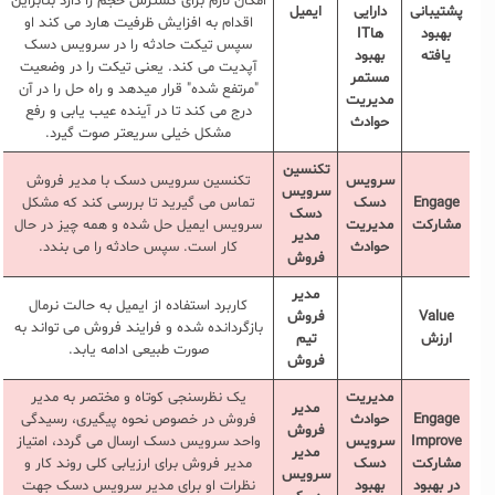
امکان لازم برای گسترش حجم را دارد بنابراین
پشتیبانی
دارایی
ایمیل
اقدام به افزایش ظرفیت هارد می کند او
بهبود
ها
IT
سپس تیکت حادثه را در سرویس دسک
یافته
بهبود
آپدیت می کند. یعنی تیکت را در وضعیت
مستمر
"مرتفع شده" قرار میدهد و راه حل را در آن
مدیریت
درج می کند تا در آینده عیب یابی و رفع
حوادث
مشکل خیلی سریعتر صوت گیرد.
تکنسین
سرویس
تکنسین سرویس دسک با مدیر فروش
سرویس
Engage
دسک
تماس می گیرید تا بررسی کند که مشکل
دسک
مشارکت
مدیریت
سرویس ایمیل حل شده و همه چیز در حال
مدیر
حوادث
کار است. سپس حادثه را می بندد.
فروش
مدیر
کاربرد استفاده از ایمیل به حالت نرمال
Value
فروش
بازگردانده شده و فرایند فروش می تواند به
ارزش
تیم
صورت طبیعی ادامه یابد.
فروش
مدیریت
یک نظرسنجی کوتاه و مختصر به مدیر
مدیر
Engage
حوادث
فروش در خصوص نحوه پیگیری، رسیدگی
فروش
Improve
سرویس
واحد سرویس دسک ارسال می گردد، امتیاز
مدیر
مشارکت
دسک
مدیر فروش برای ارزیابی کلی روند کار و
سرویس
در بهبود
بهبود
نظرات او برای مدیر سرویس دسک جهت