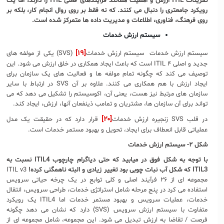
تمرینات
ITIL
ارزش و اهمیت همانند فرایندهای فعلی
ITIL
را دارند، اما یک
رویکرد جامعتری را دنبال می کنند. که نه فقط بر روی روال انجام کار، بلکه بر
روی فرهنگ، فناوری، اطلاعات و مدیریت داده ها متمرکز شده است.
سیستم ارزش خدمات
[۱۹]
سیستم ارزش خدمات سیستم ارزش خدمات
(SVS) یکی از مولفه های
جدید و اصلی ITIL ۴ است که باعث ایجاد همکاری در خلق ارزش می شود. این
توصیف می کند که چگونه تمام مولفه ها و فعالیت های یک سازمان برای
ایجاد ارزش با هم همکاری می کنند. علاوه بر آن SVS در ارتباط با سایر
سازمان های مرتبط نیز هست، یعنی آن، اکوسیستم را تشکیل می دهد که می
تواند برای آن سازمان ها، مشتریان و تمامب ذینفعان آنها، ارزش، ایجاد کند.
[۲۰]
در قلب SVS زنجیره ارزش خدمات
قرار دارد که در حقیقت یک مدل
عملیاتی قابل انعطاف برای ایجاد، تحویل و بهبود مستمر خدمات است.
شکل ۲- سیستم ارزش خدمات
با توجه به شکل فوق در میابید که حتی دیاگرام چارچوب
ITIL4
نسبت به
ITIL3
که شکل آب نبات چوبی بود تغییر زیادی و البته ناهمگنی کرده!
ITIL v3
مجموعه ای از ۲۶ فرآیند اصلی و کلی توابع در یک چرخه حیاتی سرویس
استفاده می کرد در پنج مرحله شامل استراتژی خدمات، طراحی سرویس، انتقال
خدمات، عملیات سرویس و بهبود مستمر خدمات اما ITIL4 یک رویکرد
متفاوت با سیستم ارزش سرویس (SVS) دارد که نشان می دهد چگونه
فرصت / تقاضا به ارزش تبدیل می شود. این مجموعه، شامل مجموعه ای از