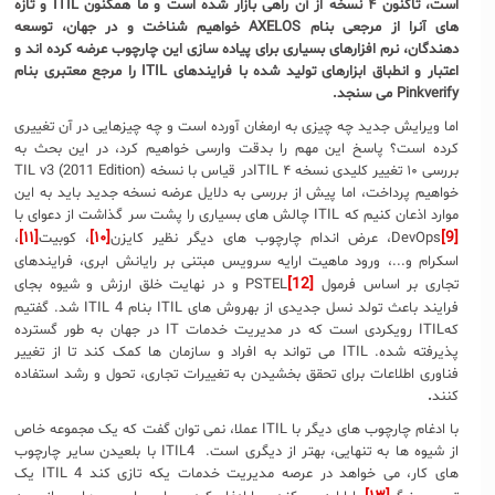
است، تاکنون ۴ نسخه از آن راهی بازار شده است و ما همکنون
ITIL
و تازه
های آنرا از مرجعی بنام
AXELOS
خواهیم شناخت و در جهان، توسعه
دهندگان، نرم افزارهای بسیاری برای پیاده سازی این چارچوب عرضه کرده اند و
اعتبار و انطباق ابزارهای تولید شده با فرایندهای
ITIL
را مرجع معتبری بنام
Pinkverify
می سنجد.
اما ویرایش جدید چه چیزی به ارمغان آورده است و چه چیزهایی در آن تغییری
کرده است؟ پاسخ این مهم را بدقت وارسی خواهیم کرد، در این بحث به
بررسی ۱۰ تغییر کلیدی نسخه ITIL ۴در قیاس با نسخه TIL v3 (2011 Edition)
خواهیم پرداخت، اما پیش از بررسی به دلایل عرضه نسخه جدید باید به این
موارد اذعان کنیم که ITIL چالش های بسیاری را پشت سر گذاشت از دعوای با
[۱۱]
[۱۰]
[9]
DevOps
، عرض اندام چارچوب های دیگر نظیر کایزن
، کوبیت
،
اسکرام و...، ورود ماهیت ارایه سرویس مبتنی بر رایانش ابری، فرایندهای
[12]
تجاری بر اساس فرمول PSTEL
و در نهایت خلق ارزش و شیوه بجای
فرایند باعث تولد نسل جدیدی از بهروش های ITIL بنام ITIL 4 شد. گفتیم
کهITIL رویکردی است که در مدیریت خدمات IT در جهان به طور گسترده
پذیرفته شده. ITIL می تواند به افراد و سازمان ها کمک کند تا از تغییر
فناوری اطلاعات برای تحقق بخشیدن به تغییرات تجاری، تحول و رشد استفاده
کنند
.
با ادغام چارچوب های دیگر با ITIL عملا، نمی توان گفت که یک مجموعه خاص
از شیوه ها به تنهایی، بهتر از دیگری است. ITIL4 با بلعیدن سایر چارچوب
های کار، می خواهد در عرصه مدیریت خدمات یکه تازی کند ITIL 4 یک