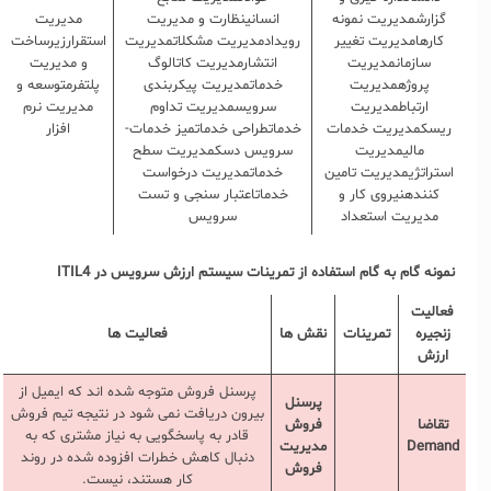
گزارشمدیریت نمونه
انسانینظارت و مدیریت
مدیریت
کارهامدیریت تغییر
رویدادمدیریت مشکلاتمدیریت
استقرارزیرساخت
سازمانمدیریت
انتشارمدیریت کاتالوگ
و مدیریت
پروژهمدیریت
خدماتمدیریت پیکربندی
پلتفرمتوسعه و
ارتباطمدیریت
سرویسمدیریت تداوم
مدیریت نرم
ریسکمدیریت خدمات
خدماتطراحی خدماتمیز خدمات-
افزار
مالیمدیریت
سرویس دسکمدیریت سطح
استراتژیمدیریت تامین
خدماتمدیریت درخواست
کنندهنیروی کار و
خدماتاعتبار سنجی و تست
مدیریت استعداد
سرویس
نمونه گام به گام استفاده از تمرینات سیستم ارزش سرویس در
ITIL4
فعالیت
زنجیره
تمرینات
نقش ها
فعالیت ها
ارزش
پرسنل فروش متوجه شده اند که ایمیل از
پرسنل
بیرون دریافت نمی شود در نتیجه تیم فروش
تقاضا
فروش
قادر به پاسخگویی به نیاز مشتری که به
Demand
مدیریت
دنبال کاهش خطرات افزوده شده در روند
فروش
کار هستند، نیست.