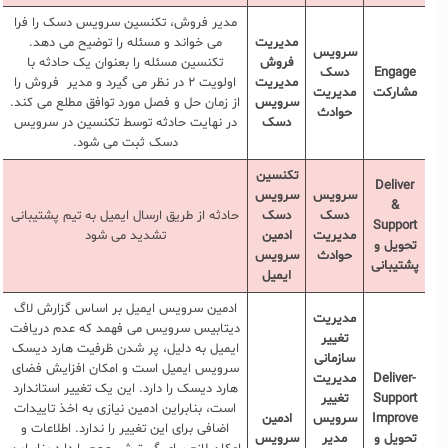
مدیر فروش، تکنسین سرویس دسک را فرا
مدیریت
می خواند و مسئله را توضیح می دهد.
سرویس
فروش
تکنسین مسئله را بعنوان یک حادثه با
Engage
دسک
مدیریت
اولویت ۲ در نظر می گیرد و مدیر فروش را
مشارکت
مدیریت
سرویس
از زمان حل و فصل مورد توافق مطلع می کند.
حوادث
دسک
در نهایت حادثه توسط تکنسین در سرویس
دسک ثبت می شود.
تکنسین
Deliver
سرویس
سرویس
&
دسک
دسک
حادثه از طریق ارسال ایمیل به تیم پشتیبانی
Support
مدیریت
ادمین
تشدید می شود
تحویل و
حوادث
سرویس
پشتیبانی
ایمیل
ادمین سرویس ایمیل بر اساس گزارش لاگ
مدیریت
دیتابیس سرویس می فهمد که عدم دریافت
تغییر
ایمیل به دلیل، پر شدن ظرفیت هارد دیسک
سازمانی
سرویس ایمیل است و امکان افزایش فضای
Deliver-
مدیریت
هارد دیسک را دارد. این یک تغییر استاندارد
Support
تغییر
است، بنابراین ادمین نیازی به اخذ تاییدات
Improve
سرویس
ادمین
اضافی برای این تغییر را ندارد. اطلاعات و
تحویل و
مدیر
سرویس