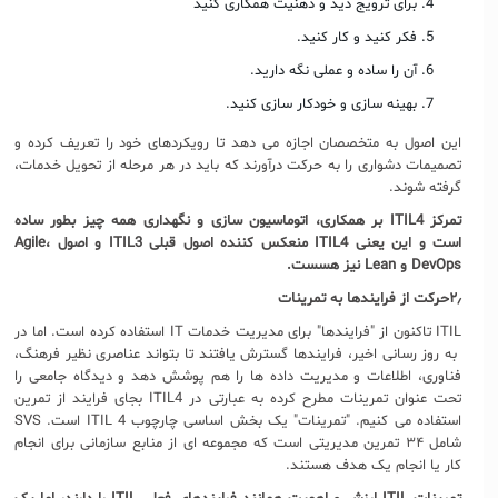
برای ترویج دید و ذهنیت همکاری کنید
فکر کنید و کار کنید.
آن را ساده و عملی نگه دارید.
بهینه سازی و خودکار سازی کنید.
این اصول به متخصصان اجازه می دهد تا رویکردهای خود را تعریف کرده و
تصمیمات دشواری را به حرکت درآورند که باید در هر مرحله از تحویل خدمات،
گرفته شوند.
تمرکز
ITIL4
بر همکاری، اتوماسیون سازی و نگهداری همه چیز بطور ساده
است و این یعنی
ITIL4
منعکس کننده اصول قبلی
ITIL3
و اصول
،
Agile
DevOps
و
Lean
نیز هسست.
۲٫حرکت از فرایندها به تمرینات
ITIL تاکنون از "فرایندها" برای مدیریت خدمات IT استفاده کرده است. اما در
به روز رسانی اخیر، فرایندها گسترش یافتند تا بتواند عناصری نظیر فرهنگ،
فناوری، اطلاعات و مدیریت داده ها را هم پوشش دهد و دیدگاه جامعی را
تحت عنوان تمرینات مطرح کرده به عبارتی در ITIL4 بجای فرایند از تمرین
استفاده می کنیم. "تمرینات" یک بخش اساسی چارچوب ITIL 4 است. SVS
شامل ۳۴ تمرین مدیریتی است که مجموعه ای از منابع سازمانی برای انجام
کار یا انجام یک هدف هستند.