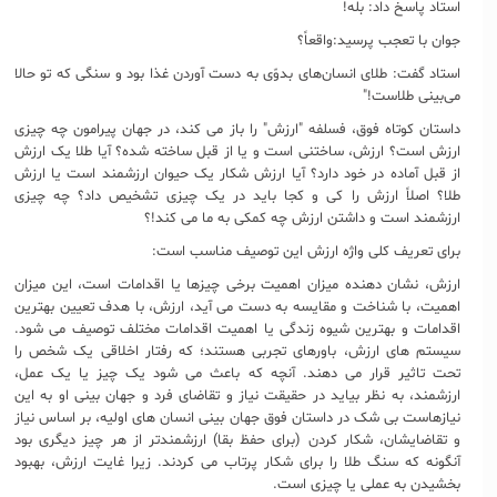
استاد پاسخ داد: بله!
جوان با تعجب پرسید:واقعاً؟
استاد گفت: طلای انسان‌های بدوّی به دست آوردن غذا بود و سنگی که تو حالا
می‌بینی طلاست!"
داستان کوتاه فوق، فسلفه "ارزش" را باز می کند، در جهان پیرامون چه چیزی
ارزش است؟ ارزش، ساختنی است و یا از قبل ساخته شده؟ آیا طلا یک ارزش
از قبل آماده در خود دارد؟ آیا ارزش شکار یک حیوان ارزشمند است یا ارزش
طلا؟ اصلاً ارزش را کی و کجا باید در یک چیزی تشخیص داد؟ چه چیزی
ارزشمند است و داشتن ارزش چه کمکی به ما می کند!؟
برای تعریف کلی واژه ارزش این توصیف مناسب است:
ارزش، نشان دهنده میزان اهمیت برخی چیزها یا اقدامات است، این میزان
اهمیت، با شناخت و مقایسه به دست می آید، ارزش، با هدف تعیین بهترین
اقدامات و بهترین شیوه زندگی یا اهمیت اقدامات مختلف توصیف می شود.
سیستم های ارزش، باورهای تجربی هستند؛ که رفتار اخلاقی یک شخص را
تحت تاثیر قرار می دهند. آنچه که باعث می شود یک چیز یا یک عمل،
ارزشمند، به نظر بیاید در حقیقت نیاز و تقاضای فرد و جهان بینی او به این
نیازهاست بی شک در داستان فوق جهان بینی انسان های اولیه، بر اساس نیاز
و تقاضایشان، شکار کردن (برای حفظ بقا) ارزشمندتر از هر چیز دیگری بود
آنگونه که سنگ طلا را برای شکار پرتاب می کردند. زیرا غایت ارزش، بهبود
بخشیدن به عملی یا چیزی است.