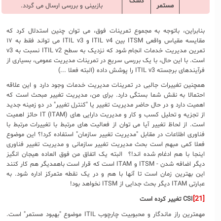
دسک
مستمر
بازبینی و بررسی ارسال می گردد.
بنابراین، باتوجه به مجموع تمرینات فوق، می توان چنین استدلال کرد که
مقایسه مقیاس واقعی ITSM بین ITIL v4 و ITIL v3 می تواند فقط به ۱۷
تمرین مدیریت خدمات انجام شود که نزدیک به سطح ITIL v2 نسبت به v3
است. با این حال، با یک بررسی سریع در تمرینات مدیریت عمومی، بسیاری از
فرآیندهای برجسته ITIL v3 را پوشش داده (البته فعلا ...)
همچنین تغییرات جالبی در تمرینات مدیریت خدمات وجود دارد و این علاقه
احتمالا به نقش شما بستگی دارد. برای من، مدیریت تغییر مبحث است که
اهمیت دارد و در حال حاضر مدیریت تغییر یا "کنترل تغییر" در دو زمینه جدید
از تجزیه و تحلیل کسب و کار و مدیریت دارایی های IT (ITAM) حائز اهمیت
است. از لحاظ تغییر آیا می توان از فعالیت های مرتبط با تغییرات مرتبط با
فناوری اطلاعات در مقابل "مدیریت تغییر سازمان" استفاده کرد!؟ این موضوع
فعلا کمی مبهم است بحث مدیریت تغییر سازمانی و مدیریت تغییر فناوری
اینجا با هم ادغام شده اند!؟ البته یک اتفاق من فوق العاده هیجان انگیز
دیگر اضافه شدن - ITSM و ITAM است که قرار است باهمدیگر هم کار کنند
این بهترین زمان است تا آنها با هم و در یک نقطه متمرکز اداره شود. به
عبارتی ITAM دیگر بحث جدایی از ITSM نخواهد بود!
[21]
CSI
تغییر کرده است
مهمترین راز ماندگار و محبوبیت چارچوب ITIL موضوع "بهبود مستمر" است.