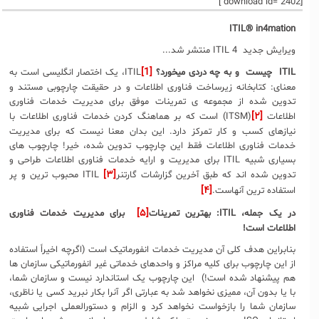
[download id="2402"]
ITIL®
in4mation
ویرایش جدید ITIL 4 منتشر شد...
[1]
ITIL
چیست
و به چه دردی میخورد؟
ITIL
، یک اختصار انگلیسی است به
معنای: کتابخانه زیرساخت فناوری اطلاعات و در حقیقت چارچوبی مستند و
تدوین شده از مجموعه ی تمرینات موفق برای مدیریت خدمات فناوری
[۲]
اطلاعات
(ITSM) است که بر هماهنگ کردن خدمات فناوری اطلاعات با
نیازهای کسب و کار تمرکز دارد. این بدان معنا نیست که برای مدیریت
خدمات فناوری اطلاعات فقط این چارچوب تدوین شده، خیر! چارچوب های
بسیاری شبیه ITIL برای مدیریت و ارایه خدمات فناوری اطلاعات طراحی و
[۳]
تدوین شده اند که طبق آخرین گزارشات گارتنر
ITIL محبوب ترین و پر
[۴]
استفاده ترین آنهاست.
[۵]
در یک جمله،
ITIL
: بهترین تمرینات
برای مدیریت خدمات فناوری
اطلاعات است!
بنابراین هدف کلی آن مدیریت خدمات انفورماتیک است (اگرچه اخیراً استفاده
از این چارچوب برای کلیه مراکز و واحدهای خدماتی غیر انفورماتیکی سازمان ها
هم پیشنهاد شده است!) این چارچوب یک استاندارد نیست و سازمان شما،
با یا بدون آن، ممیزی نخواهد شد به عبارتی اگر آنرا بکار نبرید کسی یا ناظری،
سازمان شما را بازخواست نخواهد کرد و الزام و دستورالعملی اجرایی شبیه