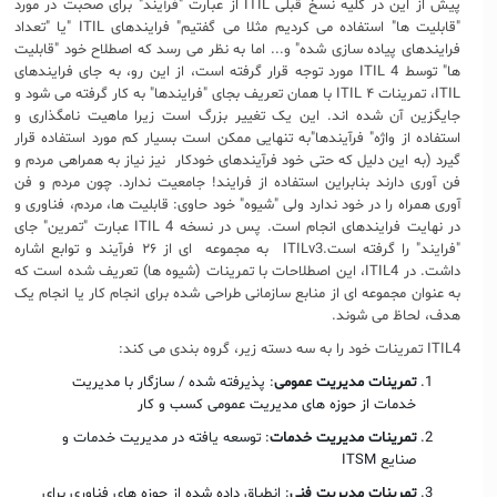
پیش از این در کلیه نسخ قبلی ITIL از عبارت "فرآیند" برای صحبت در مورد
"قابلیت ها" استفاده می کردیم مثلا می گفتیم" فرایندهای ITIL "یا "تعداد
فرایندهای پیاده سازی شده" و... اما به نظر می رسد که اصطلاح خود "قابلیت
ها" توسط ITIL 4 مورد توجه قرار گرفته است، از این رو، به جای فرایندهای
ITIL، تمرینات ITIL ۴ با همان تعریف بجای "فرایندها" به کار گرفته می شود و
جایگزین آن شده اند. این یک تغییر بزرگ است زیرا ماهیت نامگذاری و
استفاده از واژه" فرآیندها"به تنهایی ممکن است بسیار کم مورد استفاده قرار
گیرد (به این دلیل که حتی خود فرآیندهای خودکار نیز نیاز به همراهی مردم و
فن آوری دارند بنابراین استفاده از فرایند! جامعیت ندارد. چون مردم و فن
آوری همراه را در خود ندارد ولی "شیوه" خود حاوی: قابلیت ها، مردم، فناوری و
در نهایت فرایندهای انجام است. پس در نسخه ITIL 4 عبارت "تمرین" جای
"فرایند" را گرفته است.ITILv3 به مجموعه ای از ۲۶ فرآیند و توابع اشاره
داشت. در ITIL4، این اصطلاحات با تمرینات (شیوه ها) تعریف شده است که
به عنوان مجموعه ای از منابع سازمانی طراحی شده برای انجام کار یا انجام یک
هدف، لحاظ می شوند.
ITIL4 تمرینات خود را به سه دسته زیر، گروه بندی می کند:
تمرینات مدیریت عمومی
: پذیرفته شده / سازگار با مدیریت
خدمات از حوزه های مدیریت عمومی کسب و کار
تمرینات مدیریت خدمات
: توسعه یافته در مدیریت خدمات و
صنایع ITSM
تمرینات مدیریت فنی
: انطباق داده شده از حوزه های فناوری برای