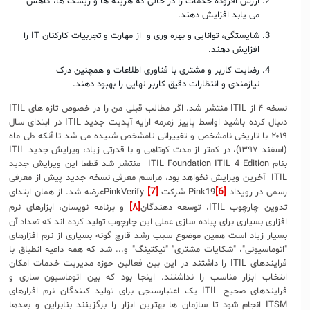
ارزش افزوده خدمات را در حالی که هزینه ها و ریسک ها، کاهش
می یابد افزایش دهند.
شایستگی، توانایی و بهره وری و از مهارت و تجربیات کارکنان IT را
افزایش دهند.
رضایت کاربر و مشتری با فناوری اطلاعات و همچنین درک
نیازمندی و انتظارات دقیق کاربر نهایی را بهبود دهند.
نسخه ۴ از ITIL منتشر شد. اگر مطالب قبلی من را در خصوص تازه های ITIL
دنبال کرده باشید اواسط پاییز زمزمه ارایه آپدیت جدید ITIL در ابتدای سال
۲۰۱۹ با تاریخی نامشخص و تغییراتی نامشخص شنیده می شد تا آنکه طی ماه
(اسفند ۱۳۹۷)، در کمتر از مدت کوتاهی و با قدرتی زیاد، ویرایش جدید ITIL
بنام ITIL Foundation ITIL 4 Edition منتشر شد قطعا این ویرایش جدید
ITIL آخرین ویرایش نخواهد بود، مراسم معرفی نسخه جدید پیش از معرفی
[7]
[6]
رسمی در رویداد Pink19
شرکت PinkVerify
عرضه شد. از همان ابتدای
[۸]
تدوین چارچوب ITIL، توسعه دهندگان
و برنامه نویسان، ابزارهای نرم
افزاری بسیاری برای پیاده سازی عملی این چارچوب تولید کرده اند که تعداد آن
بسیار زیاد است همین موضوع سبب رشد قارچ گونه بسیاری از نرم افزارهای
"اتوماسیونی"، "شکایات مشتری" "تیکتینگ" و... شد که همه داعیه انطباق با
فرایندهای ITIL را داشتند در این بین فعالین حوزه مدیریت خدمات امکان
انتخاب ابزار مناسب را نداشتند. اینجا بود که بین اتوماسیون سازی و
فرایندهای صحیح ITIL یک اعتبارسنجی برای تولید کنندگان نرم افزارهای
ITSM انجام شود تا سازمان ها بهترین ابزار را برگزینند بنابراین و بعدها