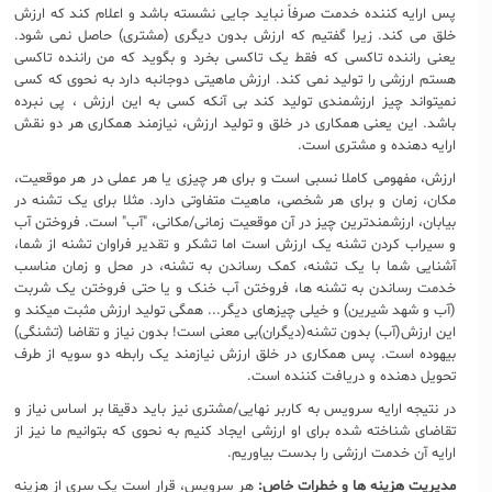
پس ارایه کننده خدمت صرفاً نباید جایی نشسته باشد و اعلام کند که ارزش
خلق می کند. زیرا گفتیم که ارزش بدون دیگری (مشتری) حاصل نمی شود.
یعنی راننده تاکسی که فقط یک تاکسی بخرد و بگوید که من راننده تاکسی
هستم ارزشی را تولید نمی کند. ارزش ماهیتی دوجانبه دارد به نحوی که کسی
نمیتواند چیز ارزشمندی تولید کند بی آنکه کسی به این ارزش ، پی نبرده
باشد. این یعنی همکاری در خلق و تولید ارزش، نیازمند همکاری هر دو نقش
ارایه دهنده و مشتری است.
ارزش، مفهومی کاملا نسبی است و برای هر چیزی یا هر عملی در هر موقعیت،
مکان، زمان و برای هر شخصی، ماهیت متفاوتی دارد. مثلا برای یک تشنه در
بیابان، ارزشمندترین چیز در آن موقعیت زمانی/مکانی، "آب" است. فروختن آب
و سیراب کردن تشنه یک ارزش است اما تشکر و تقدیر فراوان تشنه از شما،
آشنایی شما با یک تشنه، کمک رساندن به تشنه، در محل و زمان مناسب
خدمت رساندن به تشنه ها، فروختن آب خنک و یا حتی فروختن یک شربت
(آب و شهد شیرین) و خیلی چیزهای دیگر... همگی تولید ارزش مثبت میکند و
این ارزش(آب) بدون تشنه(دیگران)بی معنی است! بدون نیاز و تقاضا (تشنگی)
بیهوده است. پس همکاری در خلق ارزش نیازمند یک رابطه دو سویه از طرف
تحویل دهنده و دریافت کننده است.
در نتیجه ارایه سرویس به کاربر نهایی/مشتری نیز باید دقیقا بر اساس نیاز و
تقاضای شناخته شده برای او ارزشی ایجاد کنیم به نحوی که بتوانیم ما نیز از
ارایه آن خدمت ارزشی را بدست بیاوریم.
مدیریت هزینه ها و خطرات خاص:
هر سرویس، قرار است یک سری از هزینه