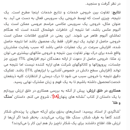
در نظر گرفت و سنجید.
نتایج
: تفاوت بین خروجی خدمات و نتایج خدمات اینجا مطرح است. یک
نتیجه، چیزی است که توسط خروجی یک سرویس فعال به دست می آید. به
عنوان مثال، خروجی یک سرویس عکاسی مراسم عروسی ممکن است یک
آلبوم عکس باشد، اما نتیجه آن خاطرات خوشحال کننده است که هنگام
تماشای آلبوم ظاهر می شوند. این یعنی در فناوری اطلاعات ممکن است
خروجی حاصل از تولید یک نرم افزار، فقط یک محصول باشد اما نتیجه حاصل
شده، افزایش سرعت در یک عملیات خاص باشد که سبب رضایت مشتریان
واقع شده برای درک بهتر تفاوت بین نتیجه و خروجی مثالهای بیشتری می توان
زد مثلا: خروجی حاصل از دعوت از ارائه دهندگان نرم افزارهای ITIL چیزی جز
جلسات، پروپوزالها و کاتالوگهای شرکت های ارایه کننده نیست اما نتیجه می
تواند (افزایش سطح دانش در خصوص آشنایی با ابزارهای ITIL) باشد. تفکیک
دقیق نتیجه با خروجی سبب می شود تا درک درستی از انتظارات کلیه ذینفعان
خدمت/محصول داشته باشیم تا به یک فهم و زبان مشترک نهایی رسید.
همکاری در خلق ارزش
: پیش از آنکه به بررسی همکاری در خلق ارزش بپردازم
[۱۸]
با یک داستان از کتاب "نشانه های پنهان
"، شروع می کنم. داستان "
سنگ
و طلا
"
"شاگردی از استاد پرسید: انسان‌های بدوّی برای آن‌که حیوان یا پرنده‌ای شکار
کنند گاهاً به طرف شکار، سنگِ طلا پرتاب می‌کردند. به‌نظر شما اگر آن‌ها از
ارزش طلا، اطلاع داشتند برای یک شکار ناچیز باز هم این کار را می‌کردند؟