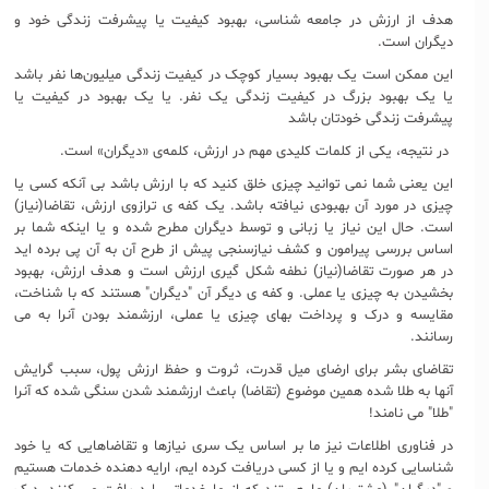
هدف از ارزش در جامعه شناسی، بهبود کیفیت یا پیشرفت زندگی خود و
دیگران است.
این ممکن است یک بهبود بسیار کوچک در کیفیت زندگی میلیون‌ها نفر باشد
یا یک بهبود بزرگ در کیفیت زندگی یک نفر. یا یک بهبود در کیفیت یا
پیشرفت زندگی خودتان باشد
در نتیجه،‌ یکی از کلمات کلیدی مهم در ارزش، کلمه‌‌ی «دیگران» است.
این یعنی شما نمی توانید چیزی خلق کنید که با ارزش باشد بی آنکه کسی یا
چیزی در مورد آن بهبودی نیافته باشد. یک کفه ی ترازوی ارزش، تقاضا(نیاز)
است. حال این نیاز یا زبانی و توسط دیگران مطرح شده و یا اینکه شما بر
اساس بررسی پیرامون و کشف نیازسنجی پیش از طرح آن به آن پی برده اید
در هر صورت تقاضا(نیاز) نطفه شکل گیری ارزش است و هدف ارزش، بهبود
بخشیدن به چیزی یا عملی. و کفه ی دیگر آن "دیگران" هستند که با شناخت،
مقایسه و درک و پرداخت بهای چیزی یا عملی، ارزشمند بودن آنرا به می
رسانند.
تقاضای بشر برای ارضای میل قدرت، ثروت و حفظ ارزش پول، سبب گرایش
آنها به طلا شده همین موضوع (تقاضا) باعث ارزشمند شدن سنگی شده که آنرا
"طلا" می نامند!
در فناوری اطلاعات نیز ما بر اساس یک سری نیازها و تقاضاهایی که یا خود
شناسایی کرده ایم و یا از کسی دریافت کرده ایم، ارایه دهنده خدمات هستیم