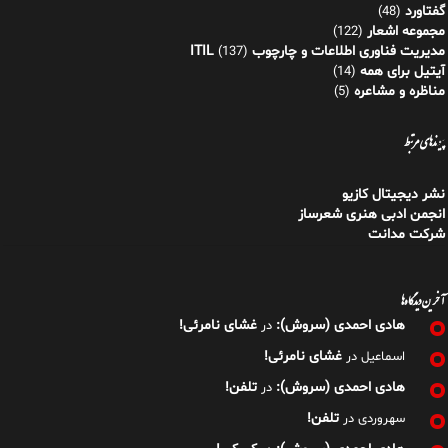
گفتاورد
(48)
مجموعه اشعار
(122)
مدیریت فناوری اطلاعات و چارچوب ITIL
(137)
آیتیل برای همه
(14)
مناظره و مشاعره
(5)
پیوندهای مرتبط
نشر دیجیتال کازیو
انجمن ادبی هنری شعرساز
شرکت مدانت
آخرین دیدگاه‌ها
هادی احمدی (سروش):
غشای نامرئی!
در
غشای نامرئی!
اسماعیل
در
هادی احمدی (سروش):
تلفن!
در
تلفن!
سهروردی
در