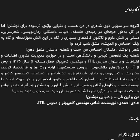
کوتاه درباره من
اگرچه سر سوزنی ذوق شاعری در من هست و دنیایی واژه‌‌ی فرسوده برای نوشتن! اما
در کل به‌طور حرفه‌ای در زمینه‌ی فلسفه، ادبیات داستانی، رمان‌نویسی، شعرسرایی،
دستی بر آتش دارم و تاکنون کاغذهای بسیاری را گاه در این آتش سوزانده‌ام و گاه به
رنگ احساس و اندیشه، مشق شب کرده‌ام!
شعر و نوشته، داستان احساس من است و شغلم، داستان منطق ذهن!
شغلم یک تخصص تجربی و دانشگاهی است و در حوزه‌ی مدیریت فناوری اطلاعات و
ارتباطات و به‌عنوان مدرس ITIL و مهندس کامپیوتر فعال هستم از سال ۱۳۷۶ و پس
از آن با پروژه‌های دانشجویی، بررسی سیستم‌ها، ارایه روش‌ها و فرایندها، تولید،
مدیریت و تجاری‌سازی، به‌طور شبانه‌روزی، اندیشه‌ام را دستمایه تخصصم کردم و
تاکنون به لطف تلاش بی‌وقفه‌ای که داشتم و دارم، اید‌ه‌هایی را در جهت ایجاد یا
توسعه کسب و کارهای آنلاین، هم‌رسانی دانش فناوری و نوشتن هر آنچه که در توانم
هست به مرحله اجرا درآورده‌ام تا شاید دلم به ظن خود، نمره خوبی دهد به من!
من و این ظن... و دنیایی نوشتن!
هادی احمدی: نویسنده، شاعر، مهندس کامپیوتر و مدرس ITIL.
سایر رسانه‌ها
کانال تلگرام