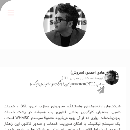
هادی احمدی (سروش):
[ نویسنده، شاعر و مدرس ITIL ]
چارچوب ITIL￼￼￼￼ برای همه! [شرکت‌های ارائه‌دهنده‌ی هاستینگ]
شرکت‌های ارائه‌دهنده‌ی هاستینگ، سرورهای مجازی، ابری، SSL و خدمات
دامین، به‌عنوان کارگزاران بخشی فناوری وب همیشه در پشت خدمات
پنهان‌شده‌اند ابزاری که از آن بهره می‌گیرند معمولاً سیستم‌ WHMSC است ،
یک سیستم تیکتینگ با امکان مدیریت خدمات و صدور فاکتور. این راهکار
کارآمدی است اما ازآنجایی‌که جنس فعالیت این شرکت‌ها بر پایه‌ی خدمت