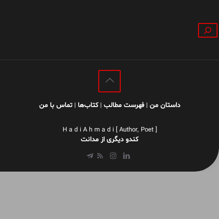
جستجو
داستان من
فهرست مطالب
کتاب‌ها
تماس با من
|
|
|
H a d i A h m a d i [ Author, Poet ]
کندو دیگری از مدانت