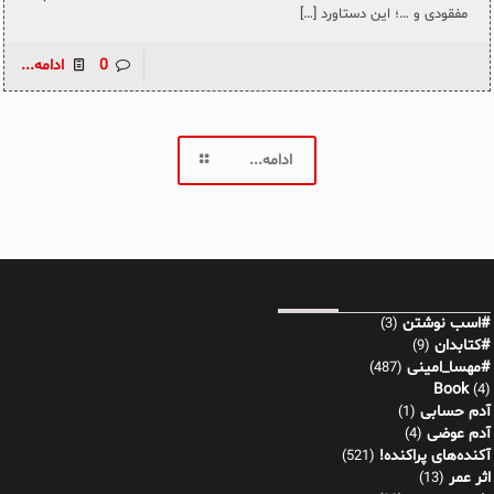
مفقودی و …؛ این دستاورد
[…]
0
ادامه...
ادامه...
#اسب نوشتن
(3)
#کتابدان
(9)
#مهسا_امینی
(487)
Book
(4)
آدم حسابی
(1)
آدم عوضی
(4)
آکنده‌های پراکنده!
(521)
اثر عمر
(13)