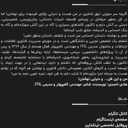
اگرچه سر سوزنی ذوق شاعری در من هست و دنیایی واژه‌‌ی فرسوده برای نوشتن! اما
در کل به‌طور حرفه‌ای در زمینه‌ی فلسفه، ادبیات داستانی، رمان‌نویسی، شعرسرایی،
دستی بر آتش دارم و تاکنون کاغذهای بسیاری را گاه در این آتش سوزانده‌ام و گاه به
رنگ احساس و اندیشه، مشق شب کرده‌ام!
شعر و نوشته، داستان احساس من است و شغلم، داستان منطق ذهن!
شغلم یک تخصص تجربی و دانشگاهی است و در حوزه‌ی مدیریت فناوری اطلاعات و
ارتباطات و به‌عنوان مدرس ITIL و مهندس کامپیوتر فعال هستم از سال ۱۳۷۶ و پس
از آن با پروژه‌های دانشجویی، بررسی سیستم‌ها، ارایه روش‌ها و فرایندها، تولید،
مدیریت و تجاری‌سازی، به‌طور شبانه‌روزی، اندیشه‌ام را دستمایه تخصصم کردم و
تاکنون به لطف تلاش بی‌وقفه‌ای که داشتم و دارم، اید‌ه‌هایی را در جهت ایجاد یا
توسعه کسب و کارهای آنلاین، هم‌رسانی دانش فناوری و نوشتن هر آنچه که در توانم
هست به مرحله اجرا درآورده‌ام تا شاید دلم به ظن خود، نمره خوبی دهد به من!
من و این ظن... و دنیایی نوشتن!
هادی احمدی: نویسنده، شاعر، مهندس کامپیوتر و مدرس ITIL.
سایر رسانه‌ها
کانال تلگرام
صفحه‌ی اینستاگرام
پروفایل تخصصی لینکداین