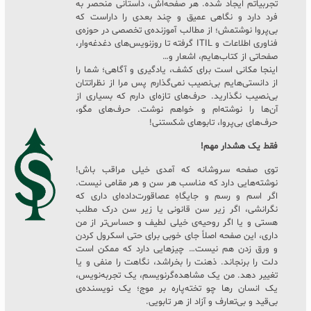
تجربیاتم ایجاد شده. هر صفحه‌اش، داستانی منحصر به
فرد دارد و نگاهی عمیق و چند بعدی را داراست که
بی‌پروا نوشتمش؛ از مطالب آموزنده‌ی تخصصی در حوزه‌ی
فناوری اطلاعات و ITIL گرفته تا روزنویس‌های دغدغه‌وار،
صفحاتی از کتاب‌هایم، اشعار و…
اینجا مکانی است برای کشف، یادگیری و آگاهی؛ شما را
از دانستی‌هایم بی‌نصیب نمی‌گذارم پس مرا از نظراتتان
بی‌نصیب نگذارید. حرف‌های تازه‌ای دارم که بسیاری از
آن‌ها را نوشته‌ام و خواهم نوشت. حرف‌های مگو،
حرف‌های بی‌پروا، تابوهای شکستنی!
فقط یک هشدار مهم!
توی صفحه سروشانه که آمدی خیلی مراقب باش!
نوشته‌هایی دارد که مناسب هر سن و هر مقامی نیست.
اگر اسم و رسم و جایگاهِ عصاقورت‌داده‌ای داری که
نگرانشی، اگر زیر سن قانونی یا زیر سن درک مطلب
هستی و یا اگر روحیه‌ی خیلی لطیف و حساس‌تر از من
داری، این صفحه اصلاً جای خوبی برای حتی اسکرول کردن
و ورق زدن هم نیست… چیزهایی دارد که ممکن است
دلت را برنجاند. ذهنت را بخراشد، نگاهت را منفی و یا
تغییر دهد. من یک مشاهده‌گرنویسم، یک تجربه‌نویس،
یک انسان رها چو تخته‌پاره بر موج؛ یک نویسنده‌ی
بی‌قید و بی‌تعارف و آزاد از هر تابویی.