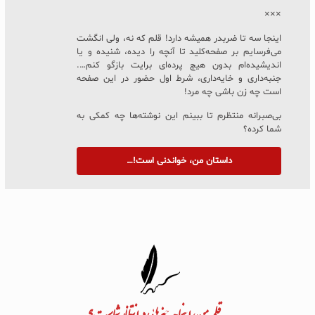
×××
اینجا سه تا ضربدر همیشه دارد! قلم که نه، ولی انگشت
می‌فرسایم بر صفحه‌کلید تا آنچه را دیده، شنیده و یا
اندیشیده‌ام بدون هیچ پرده‌ای برایت بازگو کنم….
جنبه‌داری و خایه‌داری، شرط اول حضور در این صفحه
است چه زن باشی چه مرد!
بی‌صبرانه منتظرم تا ببینم این نوشته‌ها چه کمکی به
شما کرده؟
داستان من، خواندنی است!…
به قلم من، اینجا چه چیزهایی در انتظار شماست؟