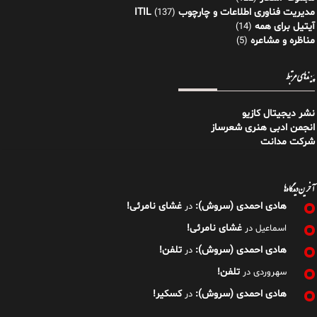
مدیریت فناوری اطلاعات و چارچوب ITIL
(137)
آیتیل برای همه
(14)
مناظره و مشاعره
(5)
پیوندهای مرتبط
نشر دیجیتال کازیو
انجمن ادبی هنری شعرساز
شرکت مدانت
آخرین دیدگاه‌ها
هادی احمدی (سروش):
غشای نامرئی!
در
غشای نامرئی!
اسماعیل
در
هادی احمدی (سروش):
تلفن!
در
تلفن!
سهروردی
در
هادی احمدی (سروش):
کسکیر!
در