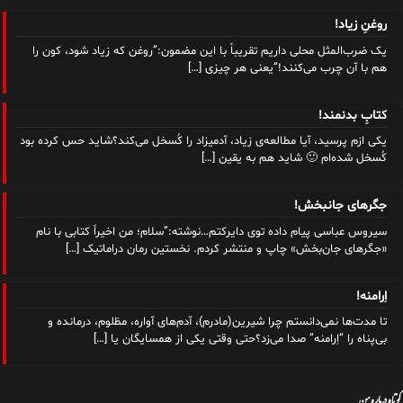
روغنِ زیاد!
یک ضرب‌المثل محلی داریم تقریباً با این مضمون:”روغن که زیاد شود، کون را
هم با آن چرب می‌کنند!”یعنی هر چیزی
[…]
کتابِ بدنمند!
یکی ازم پرسید، آیا مطالعه‌ی زیاد، آدمیزاد را کُسخل می‌کند؟شاید حس کرده بود
کُسخل شده‌ام 🙂 شاید هم به یقین
[…]
جگرهای جانبخش!
سیروس عباسی پیام داده توی دایرکتم…نوشته:”سلام؛ من اخیراً کتابی با نام
«جگرهای جان‌بخش» چاپ و‌ منتشر کردم. نخستین رمان دراماتیک
[…]
اِرامنه!
تا مدت‌ها نمی‌دانستم چرا شیرین(مادرم)، آدم‌های آواره، مظلوم، درمانده و
بی‌پناه را “اِرامنه” صدا می‌زد؟حتی وقتی یکی از همسایگان یا
[…]
کوتاه درباره من