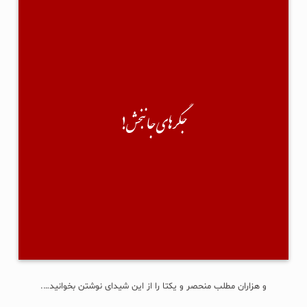
جگرهای جانبخش!
سیروس عباسی پیام داده توی دایرکتم...
نوشته:"سلام؛ من اخیراً کتابی با نام «جگرهای جان‌بخش» چاپ و‌ منتشر کردم.
نخستین رمان دراماتیک پزشکی در ایران-موضوع: داستان- فرهنگ اهدای عضو و
بخشش...
جگرهای جانبخش!
آیا امکان دارد کمک کنید تا به مخاطب برسد؟"
من هم گفته کرده:"چشمم روشن! دیگه چی؟ چشم!" 🙂
×××
حقیقتش نه سرویس خان(!) را می‌شناسم، نه حتی یکبار لایک و کامنتی با هم
تبادل کرده باشیم؛ آنقدر هم خسیس است که پیش از این درخواستش، حتی یک
جلد رایگان برایم نفرستاد. تبلیغ مفت...
ادامه...
و هزاران مطلب منحصر و یکتا را از این شیدای نوشتن بخوانید….