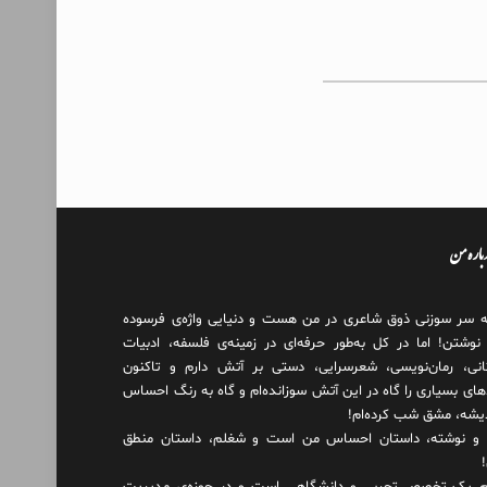
درباره من
ه سر سوزنی ذوق شاعری در من هست و دنیایی واژه‌‌ی فرسوده
 نوشتن! اما در کل به‌طور حرفه‌ای در زمینه‌ی فلسفه، ادبیات
انی، رمان‌نویسی، شعرسرایی، دستی بر آتش دارم و تاکنون
های بسیاری را گاه در این آتش سوزانده‌ام و گاه به رنگ احساس
دیشه، مشق شب کرده‌ام!
و نوشته، داستان احساس من است و شغلم، داستان منطق