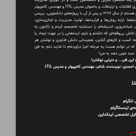
 یک تخصص تجربی و دانشگاهی است و در حوزه‌ی مدیریت
فناوری اطلاعات و ارتباطات و به‌عنوان مدرس ITIL و مهندس کامپیوتر
فعال هستم از سال ۱۳۷۶ و پس از آن با پروژه‌های دانشجویی، بررسی
م‌ها، ارایه روش‌ها و فرایندها، تولید، مدیریت و تجاری‌سازی،
ور شبانه‌روزی، اندیشه‌ام را دستمایه تخصصم کردم و تاکنون به
لاش بی‌وقفه‌ای که داشتم و دارم، اید‌ه‌هایی را در جهت ایجاد یا
ه کسب و کارهای آنلاین، هم‌رسانی دانش فناوری و نوشتن هر
 که در توانم هست به مرحله اجرا درآورده‌ام تا شاید دلم به ظن
 نمره خوبی دهد به من!
 این ظن... و دنیایی نوشتن!
احمدی: نویسنده، شاعر، مهندس کامپیوتر و مدرس ITIL.
نه‌ها
ل تلگرام
‌ی اینستاگرام
ایل تخصصی لینکداین
و