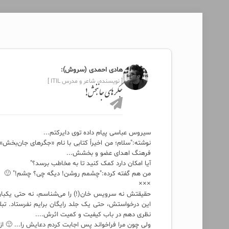
هادی احمدی (سروش):
[ نویسنده، شاعر و مدرس ITIL ]
جگرهای جانبخش!
سیروس عباسی پیام داده توی دایرکتم...
نوشته:"سلام؛ من اخیراً کتابی با نام «جگرهای جان‌بخش
فرهنگ اهدای عضو و بخشش...
آیا امکان دارد کمک کنید تا به مخاطب برسد؟"
من هم گفته کرده:"چشمم روشن! دیگه چی؟ چشم!" 🙂
×××
حقیقتش نه سرویس خان(!) را می‌شناسم، نه حتی یکبار
این درخواستش، حتی یک جلد رایگان برایم نفرستاد. تبل
نظری دهم در باب کیفیت و کمیت اثرش....
ولی چون مرا فراخواند پس اجابت کردم دعایش را... 🙂 ا