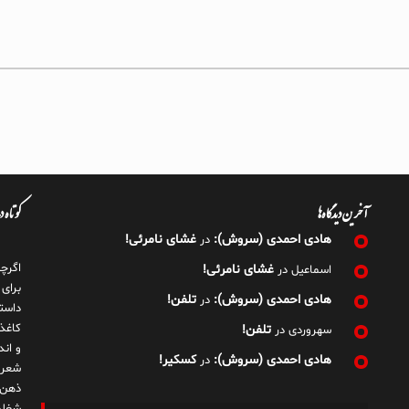
آخرین دیدگاه‌ها
کوتاه 
هادی احمدی (سروش):
غشای نامرئی!
در
اگرچ
غشای نامرئی!
اسماعیل
در
برای
هادی احمدی (سروش):
تلفن!
در
داست
کاغذ
تلفن!
سهروردی
در
و ان
هادی احمدی (سروش):
کسکیر!
در
شعر 
ذهن!