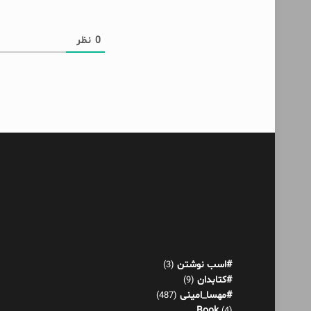
0
نظر
#اسب نوشتن
(3)
#کتابدان
(9)
#مهسا_امینی
(487)
Book
(4)
آدم حسابی
(1)
آدم عوضی
(4)
آکنده‌های پراکنده!
(521)
اثر عمر
(13)
بازی هورمونی
(22)