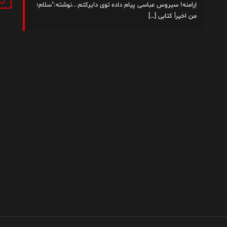
اِرامنه! سیروس عباسی پیام داده توی دایرکتم...نوشته:"سلام؛
من اخیراً کتابی
[…]
داستان من
فهرست مطالب
کتاب‌ها
تماس با من
|
|
|