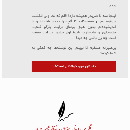
×××
اینجا سه تا ضربدر همیشه دارد! قلم که نه، ولی انگشت
می‌فرسایم بر صفحه‌کلید تا آنچه را دیده، شنیده و یا
اندیشیده‌ام بدون هیچ پرده‌ای برایت بازگو کنم….
جنبه‌داری و خایه‌داری، شرط اول حضور در این صفحه
است چه زن باشی چه مرد!
بی‌صبرانه منتظرم تا ببینم این نوشته‌ها چه کمکی به
شما کرده؟
داستان من، خواندنی است!…
به قلم من، اینجا چه چیزهایی در انتظار شماست؟