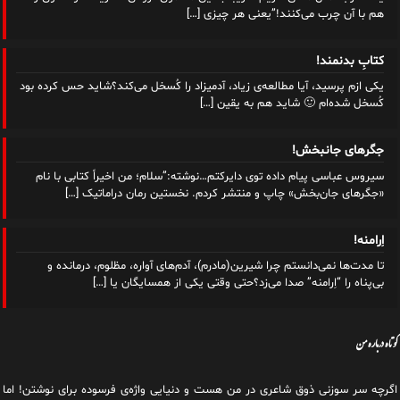
هم با آن چرب می‌کنند!”یعنی هر چیزی
[…]
کتابِ بدنمند!
یکی ازم پرسید، آیا مطالعه‌ی زیاد، آدمیزاد را کُسخل می‌کند؟شاید حس کرده بود
کُسخل شده‌ام 🙂 شاید هم به یقین
[…]
جگرهای جانبخش!
سیروس عباسی پیام داده توی دایرکتم…نوشته:”سلام؛ من اخیراً کتابی با نام
«جگرهای جان‌بخش» چاپ و‌ منتشر کردم. نخستین رمان دراماتیک
[…]
اِرامنه!
تا مدت‌ها نمی‌دانستم چرا شیرین(مادرم)، آدم‌های آواره، مظلوم، درمانده و
بی‌پناه را “اِرامنه” صدا می‌زد؟حتی وقتی یکی از همسایگان یا
[…]
کوتاه درباره من
اگرچه سر سوزنی ذوق شاعری در من هست و دنیایی واژه‌‌ی فرسوده برای نوشتن! اما