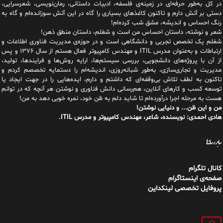
در کل به‌طور حرفه‌ای در زمینه‌ی فلسفه، ادبیات داستانی، رمان‌نویسی، شعرسرایی،
دستی بر آتش دارم و تاکنون کاغذهای بسیاری را گاه در این آتش سوزانده‌ام و گاه به
رنگ احساس و اندیشه، مشق شب کرده‌ام!
شعر و نوشته، داستان احساس من است و شغلم، داستان منطق ذهن!
شغلم یک تخصص تجربی و دانشگاهی است و در حوزه‌ی مدیریت فناوری اطلاعات و
ارتباطات و به‌عنوان مدرس ITIL و مهندس کامپیوتر فعال هستم از سال ۱۳۷۶ و پس
از آن با پروژه‌های دانشجویی، بررسی سیستم‌ها، ارایه روش‌ها و فرایندها، تولید،
مدیریت و تجاری‌سازی، به‌طور شبانه‌روزی، اندیشه‌ام را دستمایه تخصصم کردم و
تاکنون به لطف تلاش بی‌وقفه‌ای که داشتم و دارم، اید‌ه‌هایی را در جهت ایجاد یا
توسعه کسب و کارهای آنلاین، هم‌رسانی دانش فناوری و نوشتن هر آنچه که در توانم
هست به مرحله اجرا درآورده‌ام تا شاید دلم به ظن خود، نمره خوبی دهد به من!
من و این ظن... و دنیایی نوشتن!
هادی احمدی: نویسنده، شاعر، مهندس کامپیوتر و مدرس ITIL.
سایر رسانه‌ها
کانال تلگرام
صفحه‌ی اینستاگرام
پروفایل تخصصی لینکداین
جستجو