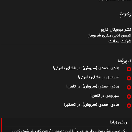
پیوندهای مرتبط
نشر دیجیتال کازیو
انجمن ادبی هنری شعرساز
شرکت مدانت
آخرین دیدگاه‌ها
هادی احمدی (سروش):
غشای نامرئی!
در
غشای نامرئی!
اسماعیل
در
هادی احمدی (سروش):
تلفن!
در
تلفن!
سهروردی
در
هادی احمدی (سروش):
کسکیر!
در
روغنِ زیاد!
یک ضرب‌المثل محلی داریم تقریباً با این مضمون:”روغن که زیاد شود، کون را