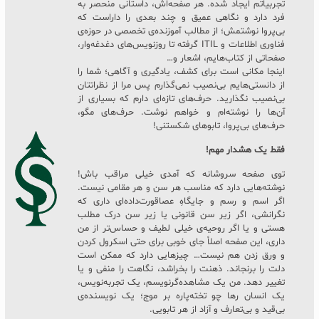
تجربیاتم ایجاد شده. هر صفحه‌اش، داستانی منحصر به
فرد دارد و نگاهی عمیق و چند بعدی را داراست که
بی‌پروا نوشتمش؛ از مطالب آموزنده‌ی تخصصی در حوزه‌ی
فناوری اطلاعات و ITIL گرفته تا روزنویس‌های دغدغه‌وار،
صفحاتی از کتاب‌هایم، اشعار و…
اینجا مکانی است برای کشف، یادگیری و آگاهی؛ شما را
از دانستی‌هایم بی‌نصیب نمی‌گذارم پس مرا از نظراتتان
بی‌نصیب نگذارید. حرف‌های تازه‌ای دارم که بسیاری از
آن‌ها را نوشته‌ام و خواهم نوشت. حرف‌های مگو،
حرف‌های بی‌پروا، تابوهای شکستنی!
فقط یک هشدار مهم!
توی صفحه سروشانه که آمدی خیلی مراقب باش!
نوشته‌هایی دارد که مناسب هر سن و هر مقامی نیست.
اگر اسم و رسم و جایگاهِ عصاقورت‌داده‌ای داری که
نگرانشی، اگر زیر سن قانونی یا زیر سن درک مطلب
هستی و یا اگر روحیه‌ی خیلی لطیف و حساس‌تر از من
داری، این صفحه اصلاً جای خوبی برای حتی اسکرول کردن
و ورق زدن هم نیست… چیزهایی دارد که ممکن است
دلت را برنجاند. ذهنت را بخراشد، نگاهت را منفی و یا
تغییر دهد. من یک مشاهده‌گرنویسم، یک تجربه‌نویس،
یک انسان رها چو تخته‌پاره بر موج؛ یک نویسنده‌ی
بی‌قید و بی‌تعارف و آزاد از هر تابویی.