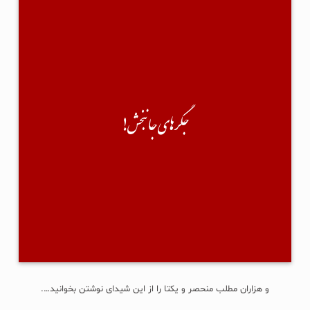
جگرهای جانبخش!
سیروس عباسی پیام داده توی دایرکتم...
نوشته:"سلام؛ من اخیراً کتابی با نام «جگرهای جان‌بخش» چاپ و‌ منتشر کردم.
نخستین رمان دراماتیک پزشکی در ایران-موضوع: داستان- فرهنگ اهدای عضو و
بخشش...
جگرهای جانبخش!
آیا امکان دارد کمک کنید تا به مخاطب برسد؟"
من هم گفته کرده:"چشمم روشن! دیگه چی؟ چشم!" 🙂
×××
حقیقتش نه سرویس خان(!) را می‌شناسم، نه حتی یکبار لایک و کامنتی با هم
تبادل کرده باشیم؛ آنقدر هم خسیس است که پیش از این درخواستش، حتی یک
جلد رایگان برایم نفرستاد. تبلیغ مفت...
ادامه...
و هزاران مطلب منحصر و یکتا را از این شیدای نوشتن بخوانید….