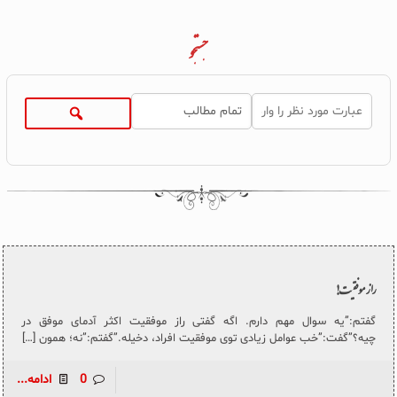
جستجو
راز موفقیت!
گفتم:”یه سوال مهم دارم. اگه‌ گفتی راز موفقیت اکثر آدمای موفق در
چیه؟”گفت:”خب عوامل زیادی توی‌ موفقیت افراد، دخیله.”گفتم:”نه؛ همون
[…]
0
ادامه...