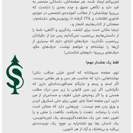
تجربیاتم ایجاد شده. هر صفحه‌اش، داستانی منحصر به
فرد دارد و نگاهی عمیق و چند بعدی را داراست که
بی‌پروا نوشتمش؛ از مطالب آموزنده‌ی تخصصی در حوزه‌ی
فناوری اطلاعات و ITIL گرفته تا روزنویس‌های دغدغه‌وار،
صفحاتی از کتاب‌هایم، اشعار و…
اینجا مکانی است برای کشف، یادگیری و آگاهی؛ شما را
از دانستی‌هایم بی‌نصیب نمی‌گذارم پس مرا از نظراتتان
بی‌نصیب نگذارید. حرف‌های تازه‌ای دارم که بسیاری از
آن‌ها را نوشته‌ام و خواهم نوشت. حرف‌های مگو،
حرف‌های بی‌پروا، تابوهای شکستنی!
فقط یک هشدار مهم!
توی صفحه سروشانه که آمدی خیلی مراقب باش!
نوشته‌هایی دارد که مناسب هر سن و هر مقامی نیست.
اگر اسم و رسم و جایگاهِ عصاقورت‌داده‌ای داری که
نگرانشی، اگر زیر سن قانونی یا زیر سن درک مطلب
هستی و یا اگر روحیه‌ی خیلی لطیف و حساس‌تر از من
داری، این صفحه اصلاً جای خوبی برای حتی اسکرول کردن
و ورق زدن هم نیست… چیزهایی دارد که ممکن است
دلت را برنجاند. ذهنت را بخراشد، نگاهت را منفی و یا
تغییر دهد. من یک مشاهده‌گرنویسم، یک تجربه‌نویس،
یک انسان رها چو تخته‌پاره بر موج؛ یک نویسنده‌ی
بی‌قید و بی‌تعارف و آزاد از هر تابویی.