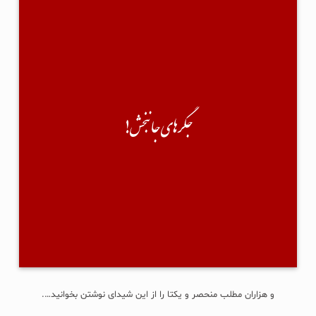
جگرهای جانبخش!
سیروس عباسی پیام داده توی دایرکتم...
نوشته:"سلام؛ من اخیراً کتابی با نام «جگرهای جان‌بخش» چاپ و‌ منتشر کردم.
نخستین رمان دراماتیک پزشکی در ایران-موضوع: داستان- فرهنگ اهدای عضو و
بخشش...
جگرهای جانبخش!
آیا امکان دارد کمک کنید تا به مخاطب برسد؟"
من هم گفته کرده:"چشمم روشن! دیگه چی؟ چشم!" 🙂
×××
حقیقتش نه سرویس خان(!) را می‌شناسم، نه حتی یکبار لایک و کامنتی با هم
تبادل کرده باشیم؛ آنقدر هم خسیس است که پیش از این درخواستش، حتی یک
جلد رایگان برایم نفرستاد. تبلیغ مفت...
ادامه...
و هزاران مطلب منحصر و یکتا را از این شیدای نوشتن بخوانید….