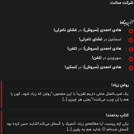
شرکت مدانت
آخرین دیدگاه‌ها
هادی احمدی (سروش):
غشای نامرئی!
در
غشای نامرئی!
اسماعیل
در
هادی احمدی (سروش):
تلفن!
در
تلفن!
سهروردی
در
هادی احمدی (سروش):
کسکیر!
در
روغنِ زیاد!
یک ضرب‌المثل محلی داریم تقریباً با این مضمون:”روغن که زیاد شود، کون را
هم با آن چرب می‌کنند!”یعنی هر چیزی
[…]
کتابِ بدنمند!
یکی ازم پرسید، آیا مطالعه‌ی زیاد، آدمیزاد را کُسخل می‌کند؟شاید حس کرده بود
کُسخل شده‌ام 🙂 شاید هم به یقین
[…]