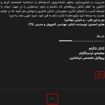
مدیریت و تجاری‌سازی، به‌طور شبانه‌روزی، اندیشه‌ام را دستمایه تخصصم کردم و
تاکنون به لطف تلاش بی‌وقفه‌ای که داشتم و دارم، اید‌ه‌هایی را در جهت ایجاد یا
توسعه کسب و کارهای آنلاین، هم‌رسانی دانش فناوری و نوشتن هر آنچه که در توانم
هست به مرحله اجرا درآورده‌ام تا شاید دلم به ظن خود، نمره خوبی دهد به من!
من و این ظن... و دنیایی نوشتن!
هادی احمدی: نویسنده، شاعر، مهندس کامپیوتر و مدرس ITIL.
سایر رسانه‌ها
کانال تلگرام
صفحه‌ی اینستاگرام
پروفایل تخصصی لینکداین
جستجو