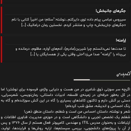
جگرهای جانبخش!
سیروس عباسی پیام داده توی دایرکتم…نوشته:”سلام؛ من اخیراً کتابی با نام
«جگرهای جان‌بخش» چاپ و‌ منتشر کردم. نخستین رمان دراماتیک
[…]
اِرامنه!
تا مدت‌ها نمی‌دانستم چرا شیرین(مادرم)، آدم‌های آواره، مظلوم، درمانده و
بی‌پناه را “اِرامنه” صدا می‌زد؟حتی وقتی یکی از همسایگان یا
[…]
کوتاه درباره من
اگرچه سر سوزنی ذوق شاعری در من هست و دنیایی واژه‌‌ی فرسوده برای نوشتن! اما
در کل به‌طور حرفه‌ای در زمینه‌ی فلسفه، ادبیات داستانی، رمان‌نویسی، شعرسرایی،
دستی بر آتش دارم و تاکنون کاغذهای بسیاری را گاه در این آتش سوزانده‌ام و گاه به
رنگ احساس و اندیشه، مشق شب کرده‌ام!
شعر و نوشته، داستان احساس من است و شغلم، داستان منطق ذهن!
شغلم یک تخصص تجربی و دانشگاهی است و در حوزه‌ی مدیریت فناوری اطلاعات و
ارتباطات و به‌عنوان مدرس ITIL و مهندس کامپیوتر فعال هستم از سال ۱۳۷۶ و پس
از آن با پروژه‌های دانشجویی، بررسی سیستم‌ها، ارایه روش‌ها و فرایندها، تولید،