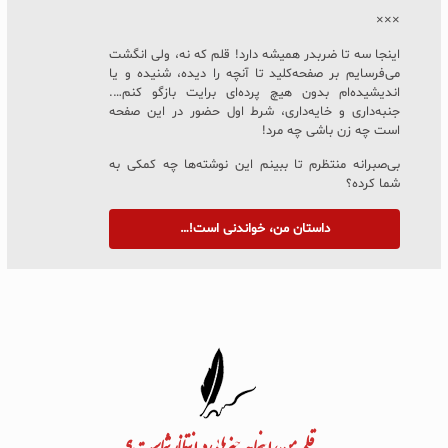
×××
اینجا سه تا ضربدر همیشه دارد! قلم که نه، ولی انگشت
می‌فرسایم بر صفحه‌کلید تا آنچه را دیده، شنیده و یا
اندیشیده‌ام بدون هیچ پرده‌ای برایت بازگو کنم….
جنبه‌داری و خایه‌داری، شرط اول حضور در این صفحه
است چه زن باشی چه مرد!
بی‌صبرانه منتظرم تا ببینم این نوشته‌ها چه کمکی به
شما کرده؟
داستان من، خواندنی است!…
به قلم من، اینجا چه چیزهایی در انتظار شماست؟