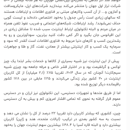
خواهد شد اگر نگاهی به نشریه‌ی بین‌المللی فورچن که هر ساله لیستی از ۵۰۰
شرکت تراز اول جهان را منتشر می‌کند بیندازید شرکت‌های اپل، مایکروسافت
و آمازون و... از آن کسب وکارهای مبتنی بر فناوری اطلاعات و ارتباطات هستند
که سالهای زیادی است رأس جدول را به‌خود اختصاص داده‌اند و لیست گویی
حذف نمی‌شوند!. رشد ارتباطات، شبکه‌های اجتماعی و ضریب نفوذ تلفن همراه
در میان مردم و البته تکنولوژی ارتباط اینترنت سبب شده تا مشاغل زیادی در
این اقیانوس جان بگیرد و اگر کمی دقت کنید برترین، سودآورترین و رو به
رشدترین کسب و کارهای دنیا مربوط به فناوری اطلاعات است آنقدر که سود و
سرمایه یک کسب و کار اینترنتی بیشتر از معادن، نفت، گاز و طلا و جواهرات
است.
پیش از این اینترنت نیز شبیه بسیاری از کالاها و خدمات بشر ابتدا یک چیز
لوکس و گرانقیمت بود و در اختیار قشر خاص و مرفه جامعه بود چیزی شبیه
سیم‌کارت! آنچنان که در سال ۲۰۱۴، تقریبا ۷۵٪ (۲٫۱ میلیارد) از کل کاربران
اینترنت در ۲۰ کشور برتر زندگی می‌کردند و ۲۵٪ مابقی در بین ۱۷۸ کشور
باقیمانده دیگر توزیع شده بود.
اما از طریق متدها و تجهیزات دسترسی، این تکنولوژی نیز ارزان و در دسترس
عموم قرار گرفته به نحوی که تمامی اقشار امروزی کم و بیش به آن دسترسی
دارند.
چین، کشوری که بیشتر کاربران دارد تقریبا ۲۲ درصد از کل را نشان می دهد و
نسبت به سه کشور بعدی در ترکیب (ایالات متحده، هند و ژاپن) کاربران
بیشتری دارد و البته قاره آسیا با ۴۸.۴٪ بیشترین سهم اینترنت جهان را به‌خود