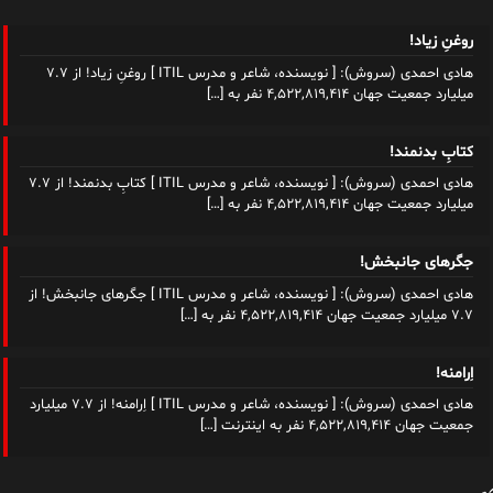
کتابِ بدنمند!
هادی احمدی (سروش): [ نویسنده، شاعر و مدرس ITIL ] کتابِ بدنمند! از ۷.۷
میلیارد جمعیت جهان ۴,۵۲۲,۸۱۹,۴۱۴ نفر به
[…]
جگرهای جانبخش!
هادی احمدی (سروش): [ نویسنده، شاعر و مدرس ITIL ] جگرهای جانبخش! از
۷.۷ میلیارد جمعیت جهان ۴,۵۲۲,۸۱۹,۴۱۴ نفر به
[…]
اِرامنه!
هادی احمدی (سروش): [ نویسنده، شاعر و مدرس ITIL ] اِرامنه! از ۷.۷ میلیارد
جمعیت جهان ۴,۵۲۲,۸۱۹,۴۱۴ نفر به اینترنت
[…]
کوتاه درباره من
اگرچه سر سوزنی ذوق شاعری در من هست و دنیایی واژه‌‌ی فرسوده برای نوشتن! اما
در کل به‌طور حرفه‌ای در زمینه‌ی فلسفه، ادبیات داستانی، رمان‌نویسی، شعرسرایی،
دستی بر آتش دارم و تاکنون کاغذهای بسیاری را گاه در این آتش سوزانده‌ام و گاه به
رنگ احساس و اندیشه، مشق شب کرده‌ام!