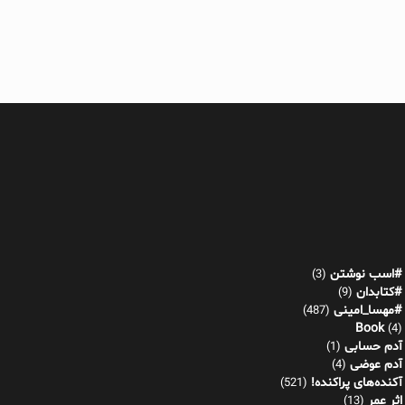
#اسب نوشتن
(3)
#کتابدان
(9)
#مهسا_امینی
(487)
Book
(4)
آدم حسابی
(1)
آدم عوضی
(4)
آکنده‌های پراکنده!
(521)
اثر عمر
(13)
بازی هورمونی
(22)
برگ
(4)
بیوگرافی
(236)
توییت
(7)
خاستان
(15)
داستان کوتاه
(334)