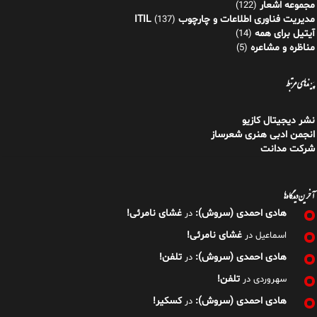
نشر دیجیتال کازیو
انجمن ادبی هنری شعرساز
شرکت مدانت
آخرین دیدگاه‌ها
هادی احمدی (سروش):
غشای نامرئی!
در
غشای نامرئی!
اسماعیل
در
هادی احمدی (سروش):
تلفن!
در
تلفن!
سهروردی
در
هادی احمدی (سروش):
کسکیر!
در
روغنِ زیاد!
هادی احمدی (سروش): [ نویسنده، شاعر و مدرس ITIL ] روغنِ زیاد! از ۷.۷
میلیارد جمعیت جهان ۴,۵۲۲,۸۱۹,۴۱۴ نفر به
[…]