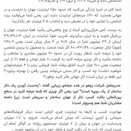
اختصاص داده و آمریکا ۲۱.۸٪ و اروپا ۱۹٪ و آفریقا۹.۸٪.
شما الان در آسیا زندگی می‌کنید که حدود ۵۰٪ اینترنت جهان را داراست و در
جهانی هستید که ۴۰٪ مردم‌اش اینترنت دارند این یعنی شما می‌توانید برند
شخصی یا تجاری خود را در معرض دید و انتخاب ۴.۵ میلیارد نفر بگذارید!
بد نیست کمی خیال‌پردازی البته از نوع واقعی‌اش بکنید فعلا اینترنت جهان را
بی‌خیال‌ شوید و به ایران برگردیم، ضریب نفوذ اینترنت در ایران ۳۹،۱۴۹،۱۰۳
(بیش از ۳۹ میلیون نفر) در سال ۲۰۱۶ در ۴ سال پیش است یعنی ۴۸٫۹٪
(نفوذ) ازکل جمعیت: ۸۰،۰۴۳،۱۴۶٫ اگر شما خدمت یا محصول یا برندی شخصی
خود را عرضه کنید انتظار رویت آن در حدود ۴۰ میلیون مشتری یا مخاطب را
داشته باشید و اگر چیزی عرضه کنید به قیمت ۱۰ هزار تومان و فقط ۱٪ از این
جمعیت یعنی ۴۰۰ هزار خرید اتفاق بیفتد شما فروشی برابر با ۴ میلیاردتومان
خواهید داشت! چه کسب و کار سنتی می‌تواند چنین رقمی را بهمراه بیاورد!؟
این فقط در ایران است! اگر جهانی فکر کنید چطور!؟
مدیرعامل شرکت زوهو در هند جمله‌ی زیبایی گفته :"به‌دست آوردن یک دلار
ساده‌تر از یک روپیه است!" این یعنی اگر چیزی که شما عرضه کنید در سطح
بین‌المللی باشد کسب دلار از جهان ساده‌تر و سریعتر است زیرا دامنه
مشتریان شما هم وسیع‌تر است!
مهاجرت کسب و کارها به اینترنت امری الزامی‌ است دیگر فروشگاه‌های
سیمانی و آجری نیستند که عرض اندام می‌کنند، امروزه با ۱.۷ میلیارد
وب‌سایت در جهان و بیش از ۷ میلیارد جستجوی روزانه در گوگل تمام آن
چیزی است که باید به آن دقت کنید و شغل خود را در آن متصور شوید...