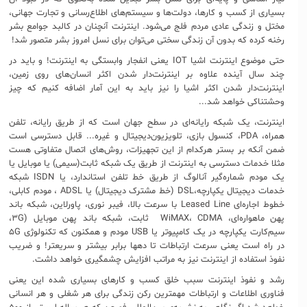
بسیاری از کسب و کارها، دولت‌ها و سیستم‌های اطلاع‌رسانی و تجارت جهانی،
مختل و زندگی عادی مردم فلج می‌شود. اینترنت آنچنان در کالبد جوامع بشر
رخنه کرده که بدون آن زندگی سختی می‌توان برای نسل امروز بشر متصور شد!
حتی موضوع اینترنت اشیا IOT یعنی انفجار وابستگی به اینترنت! و باید در
چند سال آینده علاوه بر اینترنت‌دار شدن اکثر انسان‌های روی زمین،
اینترنت‌دار شدن اکثر اشیا را نیز باید به این آمار اضافه کنیم که چیز
وحشتناکی خواهد شد...
اینترنت، یک شبکه رایانه‌ای در سطح جهان است که از طریق رایانه، تلفن
همراه، PDA، کنسول بازی، تلویزیون‌دیجیتال و غیره... قابل دسترسی است
ضمن آنکه بر بستر هرکدام از این تجهیزات، روش‌های اتصال متفاوتی هست
مثلا خدمات دسترسی به اینترنت از طریق یک شبکه ثابت(سیمی) یا موبایل یا
یک مودم شماره‌گیر آنالوگ از طریق خط تلفن استاندارد، یا ISDN شبکه
خدمات دیجیتال یکپارچه،DSL (خط مشترک دیجیتال) یا ADSL ، مودم کابلی،
خطوط اجاره‌ای Leased Line با سرعت بالا، فیبر نوری، پاورلاین، شبکه باند
پهن ماهواره‌ای، WiMAX، CDMA ثابت، شبکه باند پهن موبایل (۳G،
سیم‌کارت یکپارچه در یک کامپیوتر یا USB مودم و همکنون که تکنولوژی ۵G
در راه است یعنی سرعت ارتباطات تا دهها برابر بیشتر و سریعتر! و ضریب
نفوذ استفاده از اینترنت نیز به مراتب افزایش چشمگیری خواهد داشت.
رشد و نفوذ اینترنت سبب خلق کسب و کارهای بسیاری شده این یعنی
فناوری اطلاعات و ارتباطات مهمترین رکن زندگی برای هر شغلی و هر انسانی