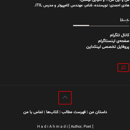
من و این ظن... و دنیایی نوشتن!
هادی احمدی: نویسنده، شاعر، مهندس کامپیوتر و مدرس ITIL.
سایر رسانه‌ها
کانال تلگرام
صفحه‌ی اینستاگرام
پروفایل تخصصی لینکداین
جستجو
داستان من
فهرست مطالب
کتاب‌ها
تماس با من
|
|
|
H a d i A h m a d i [ Author, Poet ]