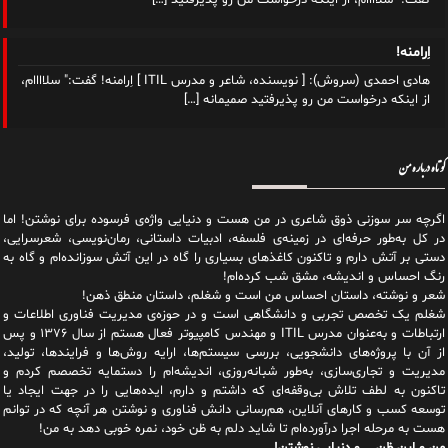
اِرامنه!
هادی احمدی (سروش): [ نویسنده، شاعر و مدرس ITIL ] اِرامنه! گفت:" سلاااام،
از اینکه درخواست من رو پذیرفتید صمیمانه
[…]
کوتاه درباره من
اگرچه سر سوزنی ذوق شاعری در من هست و دنیایی واژه‌‌ی فرسوده برای نوشتن! اما
در کل به‌طور حرفه‌ای در زمینه‌ی فلسفه، ادبیات داستانی، رمان‌نویسی، شعرسرایی،
دستی بر آتش دارم و تاکنون کاغذهای بسیاری را گاه در این آتش سوزانده‌ام و گاه به
رنگ احساس و اندیشه، مشق شب کرده‌ام!
شعر و نوشته، داستان احساس من است و شغلم، داستان منطق ذهن!
شغلم یک تخصص تجربی و دانشگاهی است و در حوزه‌ی مدیریت فناوری اطلاعات و
ارتباطات و به‌عنوان مدرس ITIL و مهندس کامپیوتر فعال هستم از سال ۱۳۷۶ و پس
از آن با پروژه‌های دانشجویی، بررسی سیستم‌ها، ارایه روش‌ها و فرایندها، تولید،
مدیریت و تجاری‌سازی، به‌طور شبانه‌روزی، اندیشه‌ام را دستمایه تخصصم کردم و
تاکنون به لطف تلاش بی‌وقفه‌ای که داشتم و دارم، اید‌ه‌هایی را در جهت ایجاد یا
توسعه کسب و کارهای آنلاین، هم‌رسانی دانش فناوری و نوشتن هر آنچه که در توانم
هست به مرحله اجرا درآورده‌ام تا شاید دلم به ظن خود، نمره خوبی دهد به من!