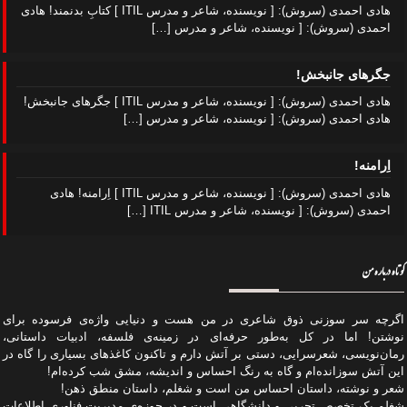
هادی احمدی (سروش): [ نویسنده، شاعر و مدرس ITIL ] کتابِ بدنمند! هادی
احمدی (سروش): [ نویسنده، شاعر و مدرس
[…]
جگرهای جانبخش!
هادی احمدی (سروش): [ نویسنده، شاعر و مدرس ITIL ] جگرهای جانبخش!
هادی احمدی (سروش): [ نویسنده، شاعر و مدرس
[…]
اِرامنه!
هادی احمدی (سروش): [ نویسنده، شاعر و مدرس ITIL ] اِرامنه! هادی
احمدی (سروش): [ نویسنده، شاعر و مدرس ITIL
[…]
کوتاه درباره من
اگرچه سر سوزنی ذوق شاعری در من هست و دنیایی واژه‌‌ی فرسوده برای
نوشتن! اما در کل به‌طور حرفه‌ای در زمینه‌ی فلسفه، ادبیات داستانی،
رمان‌نویسی، شعرسرایی، دستی بر آتش دارم و تاکنون کاغذهای بسیاری را گاه در
این آتش سوزانده‌ام و گاه به رنگ احساس و اندیشه، مشق شب کرده‌ام!
شعر و نوشته، داستان احساس من است و شغلم، داستان منطق ذهن!
شغلم یک تخصص تجربی و دانشگاهی است و در حوزه‌ی مدیریت فناوری اطلاعات