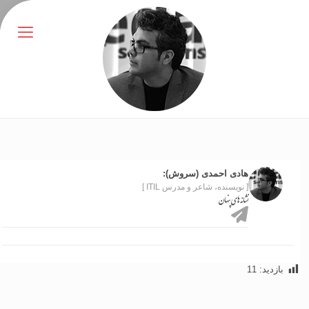
هادی احمدی (سروش):
[ نویسنده، شاعر و مدرس ITIL ]
نشانه های پنهان
بازدید:
11