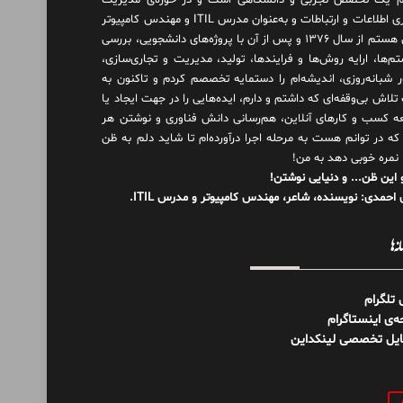
 یک تخصص تجربی و دانشگاهی است و در حوزه‌ی مدیریت
فناوری اطلاعات و ارتباطات و به‌عنوان مدرس ITIL و مهندس کامپیوتر
فعال هستم از سال ۱۳۷۶ و پس از آن با پروژه‌های دانشجویی، بررسی
م‌ها، ارایه روش‌ها و فرایندها، تولید، مدیریت و تجاری‌سازی،
ور شبانه‌روزی، اندیشه‌ام را دستمایه تخصصم کردم و تاکنون به
لاش بی‌وقفه‌ای که داشتم و دارم، اید‌ه‌هایی را در جهت ایجاد یا
ه کسب و کارهای آنلاین، هم‌رسانی دانش فناوری و نوشتن هر
 که در توانم هست به مرحله اجرا درآورده‌ام تا شاید دلم به ظن
 نمره خوبی دهد به من!
 این ظن... و دنیایی نوشتن!
احمدی: نویسنده، شاعر، مهندس کامپیوتر و مدرس ITIL.
نه‌ها
ل تلگرام
‌ی اینستاگرام
ایل تخصصی لینکداین
و