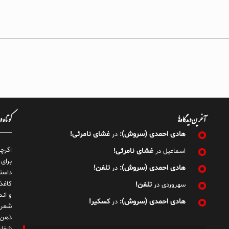
آخرین دیدگاه‌ها
کوتاه 
هادی احمدی (سروش):
غشای نامرئی!
در
اگرچ
غشای نامرئی!
اسماعیل
در
برای
هادی احمدی (سروش):
تلفن!
در
داست
کاغذ
تلفن!
سهروردی
در
و ان
هادی احمدی (سروش):
کسکیر!
در
شعر 
ذهن!