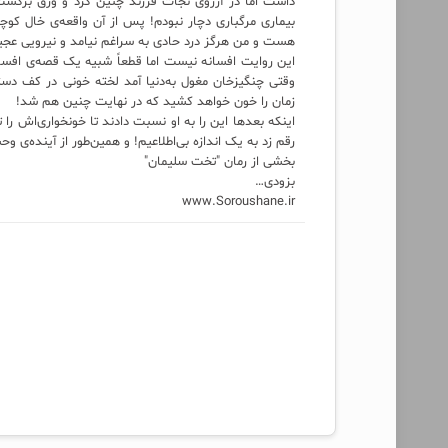
داشت اما در آرزوی نجات فرزند چنین کرد و ورق برگشت 
بیماری مرگباری دچار نبودم! پس از آن واقعه‌ی خال ک
هست و من هرگز درد حادی به سراغم نیامد و نیرویی عجیب
این روایت افسانه نیست اما قطعاً شبیه یک قصه‌ی افسان
وقتی چنگیزخان مغول به‌دنیا آمد لخته خونی در کف دست
زمان را خون خواهد کشید که در نهایت چنین هم شد!
اینکه بعدها این را به او نسبت دادند تا خونخواری‌اش را 
رقم زد به یک اندازه بی‌اطلاعیم! و همین‌طور از آینده‌ی 
بخشی از رمان "تخت سلیمان"
بزودی…
www.Soroushane.ir