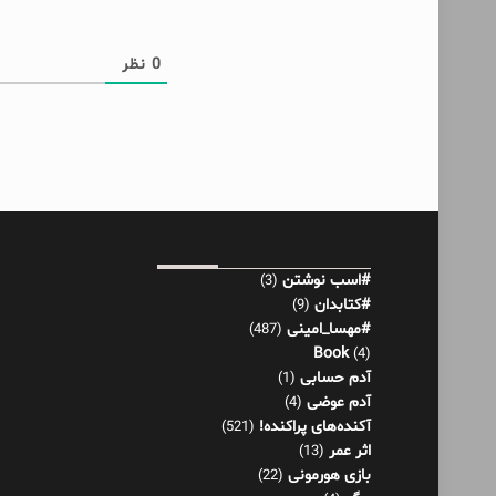
0
نظر
#اسب نوشتن
(3)
#کتابدان
(9)
#مهسا_امینی
(487)
Book
(4)
آدم حسابی
(1)
آدم عوضی
(4)
آکنده‌های پراکنده!
(521)
اثر عمر
(13)
بازی هورمونی
(22)