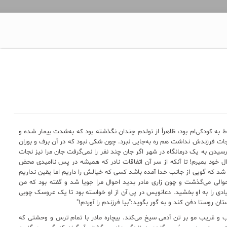
به کودکی‌ام بود، ظاهراً از تولدم چندان نگذشته بود که به‌شدت بیمار شده و
نجات فرزندش نداشت هم ره به‌جایی نبرد. چون شکی نبود که در آن برف و بوران
سیدن به یک درمانگاه در شهر اگر جان چند نفر را نمی‌گرفت جان مرا نیز نجات
 حال خود بمیرم! تا آنکه از سر آن اتفاقات نادر که همیشه در پس ناامیدی محض
د شد که گویی از جانب خدا آمده باشد کسی که خیالش را داریم اما یقین نداریم
حوالی می‌گذشت و چون زاری مادر بدید احوال مرا جویا شد و گفته بود که من
ی را به او بخشید. دعانویس در پی آن از او خواسته بود تا یک عروسک چوبی
 روستا دفن کند و به گور بگوید:"بیا فرزندم را آوردم!"
 و غریب مو بر تن آدمی سیخ می‌کند. بیچاره مادر با تمام ترس و وحشتی که