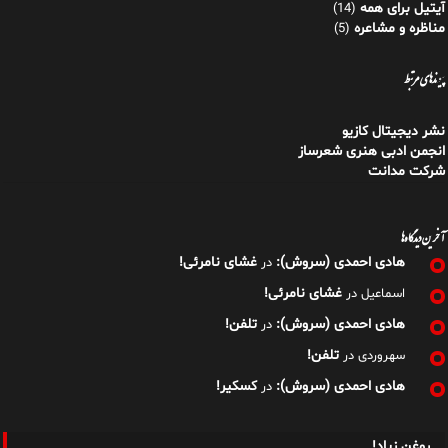
آیتیل برای همه
(14)
مناظره و مشاعره
(5)
پیوندهای مرتبط
نشر دیجیتال کازیو
انجمن ادبی هنری شعرساز
شرکت مدانت
آخرین دیدگاه‌ها
هادی احمدی (سروش):
غشای نامرئی!
در
غشای نامرئی!
اسماعیل
در
هادی احمدی (سروش):
تلفن!
در
تلفن!
سهروردی
در
هادی احمدی (سروش):
کسکیر!
در
روغنِ زیاد!