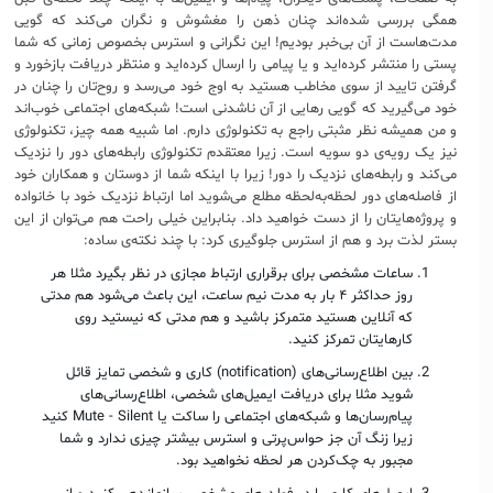
همگی بررسی شده‌اند چنان ذهن را مغشوش و نگران می‌کند که گویی
مدت‌هاست از آن بی‌خبر بودیم! این نگرانی و استرس بخصوص زمانی که شما
پستی را منتشر کرده‌اید و یا پیامی را ارسال کرده‌اید و منتظر دریافت بازخورد و
گرفتن تایید از سوی مخاطب هستید به اوج خود می‌رسد و روح‌تان را چنان در
خود می‌گیرید که گویی رهایی از آن ناشدنی‌ است! شبکه‌های اجتماعی‌ خوب‌اند
و من همیشه نظر مثبتی راجع به تکنولوژی دارم. اما شبیه همه چیز، تکنولوژی
نیز یک رویه‌ی دو سویه است. زیرا معتقدم تکنولوژی رابطه‌های دور را نزدیک
می‌کند و رابطه‌های نزدیک را دور! زیرا با اینکه شما از دوستان و همکاران خود
از فاصله‌های دور لحظه‌به‌لحظه‌ مطلع می‌شوید اما ارتباط نزدیک خود با خانواده
و پروژه‌هایتان را از دست خواهید داد. بنابراین خیلی راحت هم می‌توان از این
بستر لذت برد و هم از استرس جلوگیری کرد: با چند نکته‌ی ساده:
ساعات مشخصی برای برقراری ارتباط مجازی در نظر بگیرد مثلا هر
روز حداکثر ۴ بار به مدت نیم ساعت، این باعث می‌شود هم مدتی
که آنلاین هستید متمرکز باشید و هم مدتی که نیستید روی
کارهایتان تمرکز کنید.
بین اطلاع‌رسانی‌های (notification) کاری و شخصی تمایز قائل
شوید مثلا برای دریافت ایمیل‌های شخصی، اطلاع‌رسانی‌های
پیام‌رسان‌ها و شبکه‌های اجتماعی را ساکت یا Mute - Silent کنید
زیرا زنگ آن جز حواس‌پرتی و استرس بیشتر چیزی ندارد و شما
مجبور به چک‌کردن هر لحظه نخواهید بود.