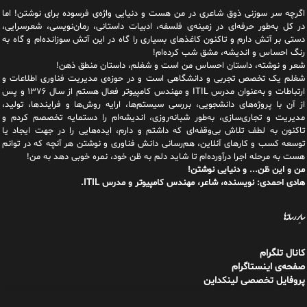
اگرچه سر سوزنی ذوق شاعری در من هست و دنیایی واژه‌‌ی فرسوده برای نوشتن! اما
در کل به‌طور حرفه‌ای در زمینه‌ی فلسفه، ادبیات داستانی، رمان‌نویسی، شعرسرایی،
دستی بر آتش دارم و تاکنون کاغذهای بسیاری را گاه در این آتش سوزانده‌ام و گاه به
رنگ احساس و اندیشه، مشق شب کرده‌ام!
شعر و نوشته، داستان احساس من است و شغلم، داستان منطق ذهن!
شغلم یک تخصص تجربی و دانشگاهی است و در حوزه‌ی مدیریت فناوری اطلاعات و
ارتباطات و به‌عنوان مدرس ITIL و مهندس کامپیوتر فعال هستم از سال ۱۳۷۶ و پس
از آن با پروژه‌های دانشجویی، بررسی سیستم‌ها، ارایه روش‌ها و فرایندها، تولید،
مدیریت و تجاری‌سازی، به‌طور شبانه‌روزی، اندیشه‌ام را دستمایه تخصصم کردم و
تاکنون به لطف تلاش بی‌وقفه‌ای که داشتم و دارم، اید‌ه‌هایی را در جهت ایجاد یا
توسعه کسب و کارهای آنلاین، هم‌رسانی دانش فناوری و نوشتن هر آنچه که در توانم
هست به مرحله اجرا درآورده‌ام تا شاید دلم به ظن خود، نمره خوبی دهد به من!
من و این ظن... و دنیایی نوشتن!
هادی احمدی: نویسنده، شاعر، مهندس کامپیوتر و مدرس ITIL.
سایر رسانه‌ها
کانال تلگرام
صفحه‌ی اینستاگرام
پروفایل تخصصی لینکداین