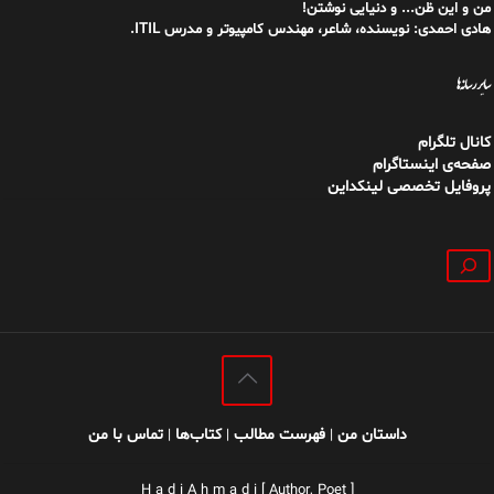
من و این ظن... و دنیایی نوشتن!
هادی احمدی: نویسنده، شاعر، مهندس کامپیوتر و مدرس ITIL.
سایر رسانه‌ها
کانال تلگرام
صفحه‌ی اینستاگرام
پروفایل تخصصی لینکداین
جستجو
داستان من
فهرست مطالب
کتاب‌ها
تماس با من
|
|
|
H a d i A h m a d i [ Author, Poet ]