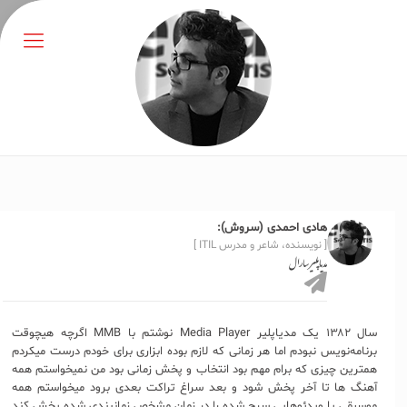
هادی احمدی (سروش):
[ نویسنده، شاعر و مدرس ITIL ]
مدیاپلیر سارال
سال ۱۳۸۲ یک مدیاپلیر Media Player نوشتم با MMB اگرچه هیچوقت
برنامه‌نویس نبودم اما هر زمانی که لازم بوده ابزاری برای خودم درست میکردم
همترین چیزی که برام مهم بود انتخاب و پخش زمانی بود من نمیخواستم همه
آهنگ ها تا آخر پخش شود و بعد سراغ تراکت بعدی برود میخواستم همه
موسیقی یا ویدئوهایی سرچ شده را در زمان مشخص زمانبندی شده پخش کند