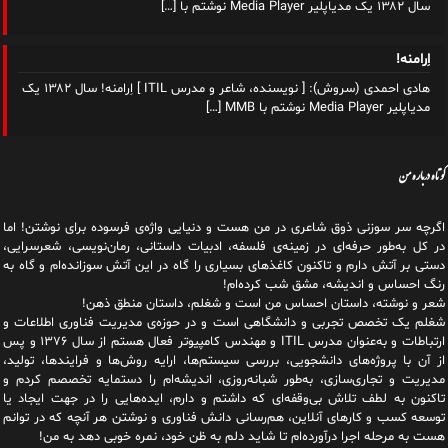
سال ۱۳۸۲ یک مدیاپلیر Media Player نوشتم با
[…]
اِرامنه!
هادی احمدی (سروش): [ نویسنده، شاعر و مدرس ITIL ] اِرامنه! سال ۱۳۸۲ یک
مدیاپلیر Media Player نوشتم با MMB
[…]
کوتاه درباره من
اگرچه سر سوزنی ذوق شاعری در من هست و دنیایی واژه‌‌ی فرسوده برای نوشتن! اما
در کل به‌طور حرفه‌ای در زمینه‌ی فلسفه، ادبیات داستانی، رمان‌نویسی، شعرسرایی،
دستی بر آتش دارم و تاکنون کاغذهای بسیاری را گاه در این آتش سوزانده‌ام و گاه به
رنگ احساس و اندیشه، مشق شب کرده‌ام!
شعر و نوشته، داستان احساس من است و شغلم، داستان منطق ذهن!
شغلم یک تخصص تجربی و دانشگاهی است و در حوزه‌ی مدیریت فناوری اطلاعات و
ارتباطات و به‌عنوان مدرس ITIL و مهندس کامپیوتر فعال هستم از سال ۱۳۷۶ و پس
از آن با پروژه‌های دانشجویی، بررسی سیستم‌ها، ارایه روش‌ها و فرایندها، تولید،
مدیریت و تجاری‌سازی، به‌طور شبانه‌روزی، اندیشه‌ام را دستمایه تخصصم کردم و
تاکنون به لطف تلاش بی‌وقفه‌ای که داشتم و دارم، اید‌ه‌هایی را در جهت ایجاد یا
توسعه کسب و کارهای آنلاین، هم‌رسانی دانش فناوری و نوشتن هر آنچه که در توانم
هست به مرحله اجرا درآورده‌ام تا شاید دلم به ظن خود، نمره خوبی دهد به من!