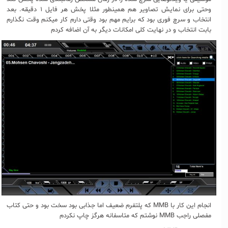
وحتی برای نمایش تصاویر هم همینطور مثلا پخش هر فایل ۱ دقیقه. بعد
انتخاب و سرچ فوری بود که برایم مهم بود وقتی دارم کار میکنم وقت نگذارم
بابت انتخاب و در نهایت کلی امکانات دیگر به آن اضافه کردم
انجام این کار با MMB که پلتفرم ضعیف اما جذابی بود سخت بود و حتی کتاب
مفصلی راجب MMB نوشتم که متاسفانه هرگز چاپ نکردم