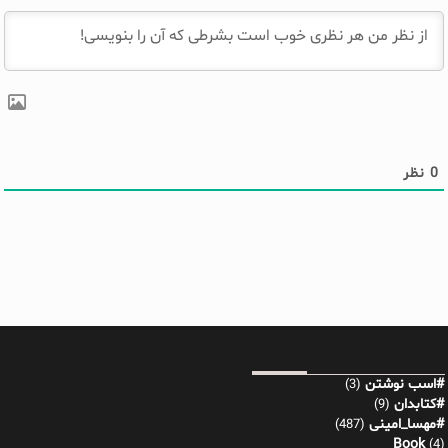
0
نظر
#اسب نوشتن
(3)
#کتابدان
(9)
#مهسا_امینی
(487)
Book
(4)