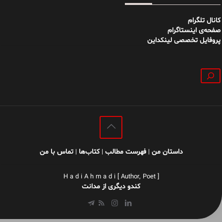
کانال تلگرام
صفحه‌ی اینستاگرام
پروفایل تخصصی لینکداین
جستجو
داستان من
فهرست مطالب
کتاب‌ها
تماس با من
|
|
|
H a d i A h m a d i [ Author, Poet ]
کندو دیگری از مدانت