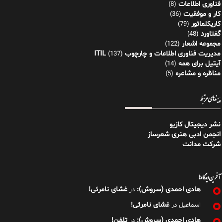
فناوری اطلاعات
(8)
کار و موفقیت
(36)
کاریکلماتور
(79)
گفتاورد
(48)
مجموعه اشعار
(122)
مدیریت فناوری اطلاعات و چارچوب ITIL
(137)
آیتیل برای همه
(14)
مناظره و مشاعره
(5)
پیوندهای مرتبط
نشر دیجیتال کازیو
انجمن ادبی هنری شعرساز
شرکت مدانت
آخرین دیدگاه‌ها
هادی احمدی (سروش):
غشای نامرئی!
در
غشای نامرئی!
اسماعیل
در
هادی احمدی (سروش):
تلفن!
در