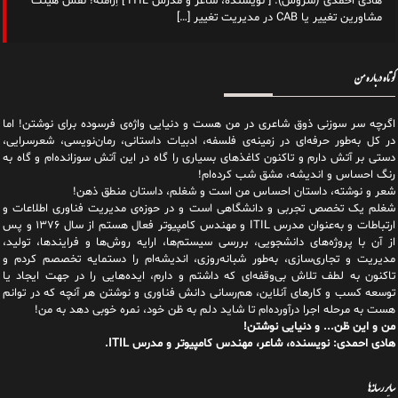
هادی احمدی (سروش): [ نویسنده، شاعر و مدرس ITIL ] اِرامنه! نقش هیئت
مشاورین تغییر یا CAB در مدیریت تغییر
[…]
کوتاه درباره من
اگرچه سر سوزنی ذوق شاعری در من هست و دنیایی واژه‌‌ی فرسوده برای نوشتن! اما
در کل به‌طور حرفه‌ای در زمینه‌ی فلسفه، ادبیات داستانی، رمان‌نویسی، شعرسرایی،
دستی بر آتش دارم و تاکنون کاغذهای بسیاری را گاه در این آتش سوزانده‌ام و گاه به
رنگ احساس و اندیشه، مشق شب کرده‌ام!
شعر و نوشته، داستان احساس من است و شغلم، داستان منطق ذهن!
شغلم یک تخصص تجربی و دانشگاهی است و در حوزه‌ی مدیریت فناوری اطلاعات و
ارتباطات و به‌عنوان مدرس ITIL و مهندس کامپیوتر فعال هستم از سال ۱۳۷۶ و پس
از آن با پروژه‌های دانشجویی، بررسی سیستم‌ها، ارایه روش‌ها و فرایندها، تولید،
مدیریت و تجاری‌سازی، به‌طور شبانه‌روزی، اندیشه‌ام را دستمایه تخصصم کردم و
تاکنون به لطف تلاش بی‌وقفه‌ای که داشتم و دارم، اید‌ه‌هایی را در جهت ایجاد یا
توسعه کسب و کارهای آنلاین، هم‌رسانی دانش فناوری و نوشتن هر آنچه که در توانم
هست به مرحله اجرا درآورده‌ام تا شاید دلم به ظن خود، نمره خوبی دهد به من!
من و این ظن... و دنیایی نوشتن!
هادی احمدی: نویسنده، شاعر، مهندس کامپیوتر و مدرس ITIL.
سایر رسانه‌ها