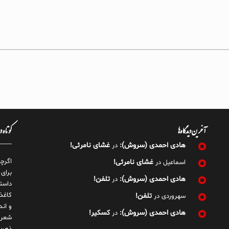
آخرین دیدگاه‌ها
کوتاه 
هادی احمدی (سروش):
غشای نامرئی!
در
اگرچ
غشای نامرئی!
اسماعیل
در
برای
هادی احمدی (سروش):
تلفن!
در
داست
کاغذ
تلفن!
سهروردی
در
و ان
هادی احمدی (سروش):
کسکیر!
در
شعر 