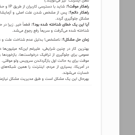
تلفن اینترنت" نیز می‌گویند.)
راهکار موقت؟:
شاید با دسترسی کاربران از طریق IP و حذف موقت DNS مشکل در برخی نقاط بطور موقت مرتفع شود.
راهکار دائم؟:
پس از مشخص شدن علت اصلی و آزمایشات انجا
مشکل جلوگیری گردد.
آیا این یک خطای شناخته شده بود؟:
قطعاً خیر. زیرا در
شناخته شده می‌گرفت و سریعاً رفع رجوع می‌شد.
زمان حل مشکل؟:
نامشخص! بدلیل عدم شناخت علت و عا
بهترین کار در چنین شرایطی، علیرغم این‌که میلیون‌ها
عمومی برای جلوگیری از ترافیک درخواست‌ها، بازخوردها 
موقت برای به حالت اول بازگرداندن سرویس ولو موقتی.
در آمریکا، بسیاری از مردم، اینترنت را همین شبکه‌ه
خسارت می‌شوند.
بهرحال این یک مشکل است و طبق مدیریت مشکل نیازمند ز