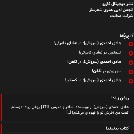
نشر دیجیتال کازیو
انجمن ادبی هنری شعرساز
شرکت مدانت
آخرین دیدگاه‌ها
هادی احمدی (سروش):
غشای نامرئی!
در
غشای نامرئی!
اسماعیل
در
هادی احمدی (سروش):
تلفن!
در
تلفن!
سهروردی
در
هادی احمدی (سروش):
کسکیر!
در
روغنِ زیاد!
هادی احمدی (سروش): [ نویسنده، شاعر و مدرس ITIL ] روغنِ زیاد! دوستم
گفت من آخرش تو را قهوه‌ای می‌کنم!
[…]
کتابِ بدنمند!