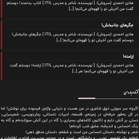
هادی احمدی (سروش): [ نویسنده، شاعر و مدرس ITIL ] کتابِ بدنمند! دوستم
گفت من آخرش تو را قهوه‌ای می‌کنم!
[…]
جگرهای جانبخش!
هادی احمدی (سروش): [ نویسنده، شاعر و مدرس ITIL ] جگرهای جانبخش!
دوستم گفت من آخرش تو را قهوه‌ای می‌کنم!
[…]
اِرامنه!
هادی احمدی (سروش): [ نویسنده، شاعر و مدرس ITIL ] اِرامنه! دوستم گفت
من آخرش تو را قهوه‌ای می‌کنم! هر
[…]
کوتاه درباره من
اگرچه سر سوزنی ذوق شاعری در من هست و دنیایی واژه‌‌ی فرسوده برای نوشتن! اما
در کل به‌طور حرفه‌ای در زمینه‌ی فلسفه، ادبیات داستانی، رمان‌نویسی، شعرسرایی،
دستی بر آتش دارم و تاکنون کاغذهای بسیاری را گاه در این آتش سوزانده‌ام و گاه به
رنگ احساس و اندیشه، مشق شب کرده‌ام!
شعر و نوشته، داستان احساس من است و شغلم، داستان منطق ذهن!
شغلم یک تخصص تجربی و دانشگاهی است و در حوزه‌ی مدیریت فناوری اطلاعات و