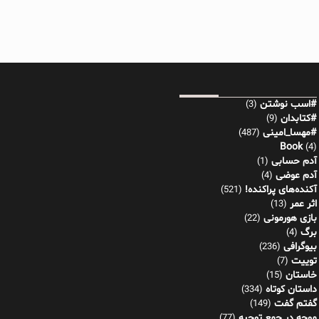
#اسب نوشتن
(3)
#کتابدان
(9)
#مهسا_امینی
(487)
Book
(4)
آدم حسابی
(1)
آدم عوضی
(4)
آکنده‌های پراکنده!
(521)
اثر عمر
(13)
بازی هورمونی
(22)
برگ
(4)
بیوگرافی
(236)
توییت
(7)
خاستان
(15)
داستان کوتاه
(334)
گفتم گفت
(149)
موجه در جمع توجیه
(77)