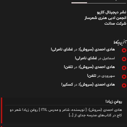
نشر دیجیتال کازیو
انجمن ادبی هنری شعرساز
شرکت مدانت
آخرین دیدگاه‌ها
هادی احمدی (سروش):
غشای نامرئی!
در
غشای نامرئی!
اسماعیل
در
هادی احمدی (سروش):
تلفن!
در
تلفن!
سهروردی
در
هادی احمدی (سروش):
کسکیر!
در
روغنِ زیاد!
هادی احمدی (سروش): [ نویسنده، شاعر و مدرس ITIL ] روغنِ زیاد! شعر دو
کاج در کتاب‌های مدرسه جدای از
[…]