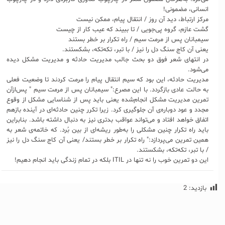
انسانی، مضمونی!
مرکز ارتباط، دید آن روز / انتقال پیام، ممکن نیست
گشت عازم، گروه پی‌جویی / تا ببیند که عیب کار از چیست
سیمبانان پس از مرمت سیم / راه تکرار بر خطر بستند
یعنی آن کاج سنگ دل را نیز / با تبر، تکه‌تکه، بشکستند.
در انتهای شعر فوق دو بحث جالب مدیریت حادثه و مدیریت مشکل دیده
می‌شود.
مدیریت حادثه، این بود که سیم انتقال پیام را مرمت کردند تا وضعیت فعلی
به حالت عادی بازگردد. با این مصرع:" سیمبانان پس از مرمت سیم " پس‌ازآن
تمرین مدیریت مشکل انجام‌شده یعنی باید پس از شناسایی مشکل از وقوع
مجدد و عود دوباره‌ی آن جلوگیری کرد. زیرا تکرر چنین حادثه‌ای در آینده بازهم
اتفاق خواهد افتاد و می‌تواند عواقب بدتری نیز به دنبال داشته باشد. بنابراین
باید راه تکرار چنین مشکلی را به‌طور ریشه‌ای از بین بُرد. که خاتمه‌ی شعر به
همین تمرین می‌پردازد:" راه تکرار بر خطر بستند/ یعنی آن کاج سنگ دل را نیز
/ با تبر، تکه‌تکه، بشکستند.
این دو تمرین خوب را نه تنها در ITIL‌ بلکه در تمام زندگی باید انجام دهیم!
بازدید:
2