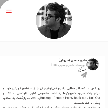
هادی احمدی (سروش):
[ نویسنده، شاعر و مدرس ITIL ]
عقب‌نشینی!
برعکس ما که، اگر خطایی بکنیم نمی‌توانیم آن ‌را از حافظه‌ی تاریخی خود و
مردم پاک کنیم، کامپیوترها به لطف مفاهیمی نظیر: کلیدهای Ctrl+Z و
Backup ، Restore Point، Back out ، Roll Outو… قادر به بازگشت به نقطه‌ی
پیش از خطا هستند.
در برنامه‌‌ریزی تغییرات، بسیار پیش می‌آید که آن تغییر ممکن است نتایج