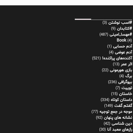
#اسب نوشتن
(3)
#کتابدان
(9)
#مهسا_امینی
(487)
Book
(4)
آدم حسابی
(1)
آدم عوضی
(4)
آکنده‌های پراکنده!
(521)
اثر عمر
(13)
بازی هورمونی
(22)
برگ
(4)
بیوگرافی
(236)
توییت
(7)
خاستان
(15)
داستان کوتاه
(334)
گفتم گفت
(149)
موجه در جمع توجیه
(77)
نشانه های پنهان
(92)
دین شناسی
(42)
رازهای معبد آنا
(30)