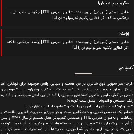
جگرهای جانبخش!
هادی احمدی (سروش): [ نویسنده، شاعر و مدرس ITIL ] جگرهای جانبخش!
برعکس ما که، اگر خطایی بکنیم نمی‌توانیم آن
[…]
اِرامنه!
هادی احمدی (سروش): [ نویسنده، شاعر و مدرس ITIL ] اِرامنه! برعکس ما که،
اگر خطایی بکنیم نمی‌توانیم آن ‌را
[…]
کوتاه درباره من
اگرچه سر سوزنی ذوق شاعری در من هست و دنیایی واژه‌‌ی فرسوده برای نوشتن! اما
در کل به‌طور حرفه‌ای در زمینه‌ی فلسفه، ادبیات داستانی، رمان‌نویسی، شعرسرایی،
دستی بر آتش دارم و تاکنون کاغذهای بسیاری را گاه در این آتش سوزانده‌ام و گاه به
رنگ احساس و اندیشه، مشق شب کرده‌ام!
شعر و نوشته، داستان احساس من است و شغلم، داستان منطق ذهن!
شغلم یک تخصص تجربی و دانشگاهی است و در حوزه‌ی مدیریت فناوری اطلاعات و
ارتباطات و به‌عنوان مدرس ITIL و مهندس کامپیوتر فعال هستم از سال ۱۳۷۶ و پس
از آن با پروژه‌های دانشجویی، بررسی سیستم‌ها، ارایه روش‌ها و فرایندها، تولید،
مدیریت و تجاری‌سازی، به‌طور شبانه‌روزی، اندیشه‌ام را دستمایه تخصصم کردم و