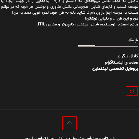
تاکنون به لطف تلاش بی‌وقفه‌ای که داشتم و دارم، اید‌ه‌هایی را در جهت ایجاد یا
توسعه کسب و کارهای آنلاین، هم‌رسانی دانش فناوری و نوشتن هر آنچه که در توانم
هست به مرحله اجرا درآورده‌ام تا شاید دلم به ظن خود، نمره خوبی دهد به من!
من و این ظن... و دنیایی نوشتن!
هادی احمدی: نویسنده، شاعر، مهندس کامپیوتر و مدرس ITIL.
سایر رسانه‌ها
کانال تلگرام
صفحه‌ی اینستاگرام
پروفایل تخصصی لینکداین
جستجو
داستان من
فهرست مطالب
کتاب‌ها
تماس با من
|
|
|