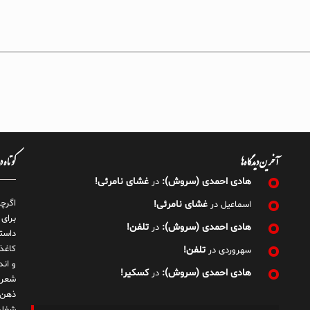
آخرین دیدگاه‌ها
کوتاه 
هادی احمدی (سروش):
غشای نامرئی!
در
اگرچ
غشای نامرئی!
اسماعیل
در
برای
هادی احمدی (سروش):
تلفن!
در
داست
کاغذ
تلفن!
سهروردی
در
و ان
هادی احمدی (سروش):
کسکیر!
در
شعر 
ذهن!