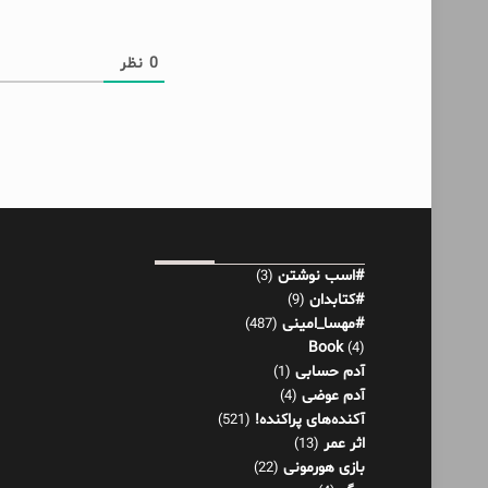
0
نظر
#اسب نوشتن
(3)
#کتابدان
(9)
#مهسا_امینی
(487)
Book
(4)
آدم حسابی
(1)
آدم عوضی
(4)
آکنده‌های پراکنده!
(521)
اثر عمر
(13)
بازی هورمونی
(22)