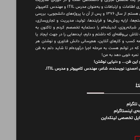
 یک تخصص تجربی و دانشگاهی است و در حوزه‌ی مدیریت
فناوری اطلاعات و ارتباطات و به‌عنوان مدرس ITIL و مهندس کامپیوتر
فعال هستم از سال ۱۳۷۶ و پس از آن با پروژه‌های دانشجویی، بررسی
م‌ها، ارایه روش‌ها و فرایندها، تولید، مدیریت و تجاری‌سازی،
ور شبانه‌روزی، اندیشه‌ام را دستمایه تخصصم کردم و تاکنون به
لاش بی‌وقفه‌ای که داشتم و دارم، اید‌ه‌هایی را در جهت ایجاد یا
ه کسب و کارهای آنلاین، هم‌رسانی دانش فناوری و نوشتن هر
 که در توانم هست به مرحله اجرا درآورده‌ام تا شاید دلم به ظن
 نمره خوبی دهد به من!
 این ظن... و دنیایی نوشتن!
احمدی: نویسنده، شاعر، مهندس کامپیوتر و مدرس ITIL.
نه‌ها
ل تلگرام
‌ی اینستاگرام
ایل تخصصی لینکداین
و