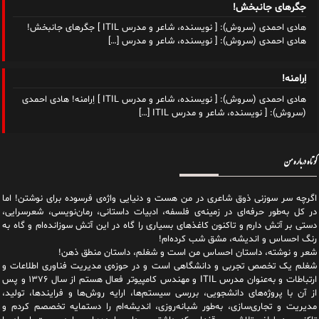
جگرهای جانبخش!
هادی احمدی (سروش): [ نویسنده، شاعر و مدرس ITIL ] جگرهای جانبخش!
هادی احمدی (سروش): [ نویسنده، شاعر و مدرس
[…]
اِرامنه!
هادی احمدی (سروش): [ نویسنده، شاعر و مدرس ITIL ] اِرامنه! هادی احمدی
(سروش): [ نویسنده، شاعر و مدرس ITIL
[…]
کوتاه درباره من
اگرچه سر سوزنی ذوق شاعری در من هست و دنیایی واژه‌‌ی فرسوده برای نوشتن! اما
در کل به‌طور حرفه‌ای در زمینه‌ی فلسفه، ادبیات داستانی، رمان‌نویسی، شعرسرایی،
دستی بر آتش دارم و تاکنون کاغذهای بسیاری را گاه در این آتش سوزانده‌ام و گاه به
رنگ احساس و اندیشه، مشق شب کرده‌ام!
شعر و نوشته، داستان احساس من است و شغلم، داستان منطق ذهن!
شغلم یک تخصص تجربی و دانشگاهی است و در حوزه‌ی مدیریت فناوری اطلاعات و
ارتباطات و به‌عنوان مدرس ITIL و مهندس کامپیوتر فعال هستم از سال ۱۳۷۶ و پس
از آن با پروژه‌های دانشجویی، بررسی سیستم‌ها، ارایه روش‌ها و فرایندها، تولید،
مدیریت و تجاری‌سازی، به‌طور شبانه‌روزی، اندیشه‌ام را دستمایه تخصصم کردم و