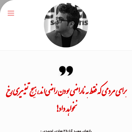
برای مردمی که فقط به ناراضی بودن راضی‌اند، هیچ تغییری رخ
نخواهد داد!
رازهای معبد آنا-۲۸-هادی احمدی -