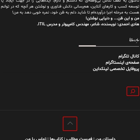
تاکنون به لطف تلاش بی‌وقفه‌ای که داشتم و دارم، اید‌ه‌هایی را در جهت ایجاد یا
توسعه کسب و کارهای آنلاین، هم‌رسانی دانش فناوری و نوشتن هر آنچه که در توانم
هست به مرحله اجرا درآورده‌ام تا شاید دلم به ظن خود، نمره خوبی دهد به من!
من و این ظن... و دنیایی نوشتن!
هادی احمدی: نویسنده، شاعر، مهندس کامپیوتر و مدرس ITIL.
سایر رسانه‌ها
کانال تلگرام
صفحه‌ی اینستاگرام
پروفایل تخصصی لینکداین
جستجو
داستان من
فهرست مطالب
کتاب‌ها
تماس با من
|
|
|