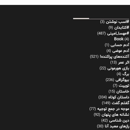
#اسب نوشتن
(3)
#کتابدان
(9)
#مهسا_امینی
(487)
Book
(4)
آدم حسابی
(1)
آدم عوضی
(4)
آکنده‌های پراکنده!
(521)
اثر عمر
(13)
بازی هورمونی
(22)
برگ
(4)
بیوگرافی
(236)
توییت
(7)
خاستان
(15)
داستان کوتاه
(334)
گفتم گفت
(149)
موجه در جمع توجیه
(77)
نشانه های پنهان
(92)
دین شناسی
(42)
رازهای معبد آنا
(30)