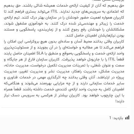
حق بدهیم که آنان از کیفیت ارائه‌ی خدمات همیشه شاکی باشند. حق بدهیم
که اعتمادی به سرویس‌های جدید ندارند. ITIL می‌تواند بستری فراهم کند تا
کاربران همواره اهمیت حضور خودشان را در سازمان بهتر درک کنند. تیم ارائه‌ی
خدمت را زیباتر و مهندسی‌تر شده درک کنند. به خودآموزی مشغول شوند،
مشکلاتشان را خودشان رفع رجوع کنند و از زمان‌بندی، پاسخگویی و مستند
بودن نیازهایشان اطمینان حاصل کنند.
کاربران وقتی بدانند محیط آسان و ساده‌‌ای بدون هیچ بروکراسی‌ این امکان را
فراهم می‌کند تا هر مطالبه و خواسته‌ای را در آن بجویند و از مسئولیت‌پذیری
واحد ارائه‌ی خدمت و پاسخگویی به‌موقع و منطبق با SLA‌ اطمینان حاصل یابند
قطعاً ITIL را با جان‌ودل خواهد پذیرفت. کاربران سازمان فارغ از هر جایگاه و
سمت و عنوان شغلی، با تمرینات مدیریت تکمیل درخواست، مدیریت حادثه،
مدیریت مشکل، مدیریت راهکار، مدیریت نشر و مدیریت تغییر، مدیریت
پروژه در ارتباطند. آنان وقتی بدانند چه اثرگذاری مهمی در خدمات فناوری و
سایر خدمات سازمانی دارند و از چه مزایایی بهره‌مند می‌شوند و هنگامی‌که
اطمینان کامل به جدیت واحد ارائه‌ی کننده‌ی خدمت داشته باشند قطعاً همراه
با این چارچوب خواهد بود. کاربران بیشتر از هرکسی به سرویس دسک نیاز
دارند!
بازدید:
1