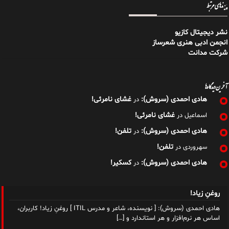
پیوندهای مرتبط
نشر دیجیتال کازیو
انجمن ادبی هنری شعرساز
شرکت مدانت
آخرین دیدگاه‌ها
هادی احمدی (سروش):
غشای نامرئی!
در
غشای نامرئی!
اسماعیل
در
هادی احمدی (سروش):
تلفن!
در
تلفن!
سهروردی
در
هادی احمدی (سروش):
کسکیر!
در
روغنِ زیاد!
هادی احمدی (سروش): [ نویسنده، شاعر و مدرس ITIL ] روغنِ زیاد! کاربران،
اساس هر نرم‌افزار و هر استاندارد و
[…]