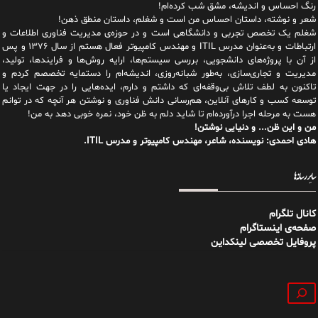
رنگ احساس و اندیشه، مشق شب کرده‌ام!
شعر و نوشته، داستان احساس من است و شغلم، داستان منطق ذهن!
شغلم یک تخصص تجربی و دانشگاهی است و در حوزه‌ی مدیریت فناوری اطلاعات و
ارتباطات و به‌عنوان مدرس ITIL و مهندس کامپیوتر فعال هستم از سال ۱۳۷۶ و پس
از آن با پروژه‌های دانشجویی، بررسی سیستم‌ها، ارایه روش‌ها و فرایندها، تولید،
مدیریت و تجاری‌سازی، به‌طور شبانه‌روزی، اندیشه‌ام را دستمایه تخصصم کردم و
تاکنون به لطف تلاش بی‌وقفه‌ای که داشتم و دارم، اید‌ه‌هایی را در جهت ایجاد یا
توسعه کسب و کارهای آنلاین، هم‌رسانی دانش فناوری و نوشتن هر آنچه که در توانم
هست به مرحله اجرا درآورده‌ام تا شاید دلم به ظن خود، نمره خوبی دهد به من!
من و این ظن... و دنیایی نوشتن!
هادی احمدی: نویسنده، شاعر، مهندس کامپیوتر و مدرس ITIL.
سایر رسانه‌ها
کانال تلگرام
صفحه‌ی اینستاگرام
پروفایل تخصصی لینکداین
جستجو