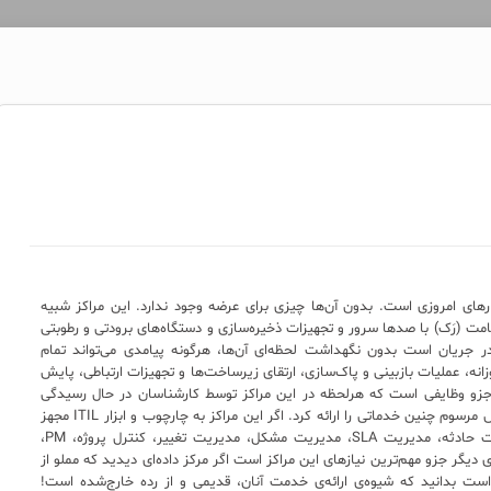
ارهای امروزی است. بدون آن‌ها چیزی برای عرضه وجود ندارد. این مراکز شبیه
مت (رَک) با صدها سرور و تجهیزات ذخیره‌سازی و دستگاه‌های برودتی و رطوبتی
 در جریان است بدون نگهداشت لحظه‌ای آن‌ها، هرگونه پیامدی می‌تواند تمام
وکار را به ورطه‌ی نابودی ببرد. مسائل امنیتی، PM روزانه، عملیات بازبینی و پاک‌سازی، ارتقای زیرساخت‌ها و تجهیزات ارتباطی، پایش
جزو وظایفی است که هرلحظه در این مراکز توسط کارشناسان در حال رسیدگی
است با افزایش وسعت این منطقه دیگر نمی‌شود به روش مرسوم چنین خدماتی را ارائه کرد. اگر این مراکز به چارچوب و ابزار ITIL مجهز
نشود وقوع هر فاجعه‌ای محتمل است. تمرینات مدیریت حادثه، مدیریت SLA، مدیریت مشکل، مدیریت تغییر، کنترل پروژه، PM،
یگر جزو مهم‌ترین نیازهای این مراکز است اگر مرکز داده‌ای دیدید که مملو از
‌ها تجهیز گران‌قیمت و به‌روز دنیاست اما فاقد ITIL است بدانید که شیوه‌ی ارائه‌ی خدمت آنان، قدیمی و از رده خارج‌شده است!