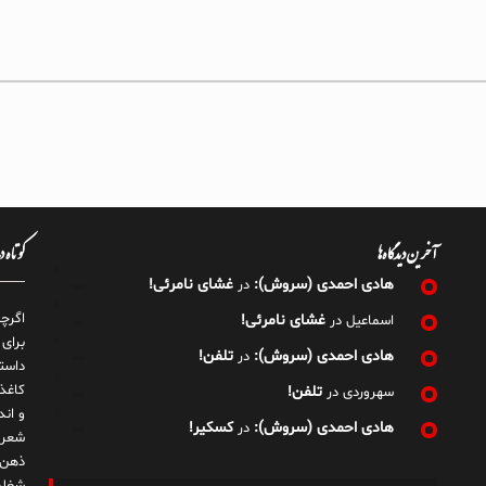
آخرین دیدگاه‌ها
کوتاه 
هادی احمدی (سروش):
غشای نامرئی!
در
اگرچ
غشای نامرئی!
اسماعیل
در
برای
هادی احمدی (سروش):
تلفن!
در
داست
کاغذ
تلفن!
سهروردی
در
و ان
هادی احمدی (سروش):
کسکیر!
در
شعر 
ذهن!