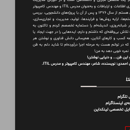
 یک تخصص تجربی و دانشگاهی است و در حوزه‌ی مدیریت
فناوری اطلاعات و ارتباطات و به‌عنوان مدرس ITIL و مهندس کامپیوتر
فعال هستم از سال ۱۳۷۶ و پس از آن با پروژه‌های دانشجویی، بررسی
م‌ها، ارایه روش‌ها و فرایندها، تولید، مدیریت و تجاری‌سازی،
ور شبانه‌روزی، اندیشه‌ام را دستمایه تخصصم کردم و تاکنون به
لاش بی‌وقفه‌ای که داشتم و دارم، اید‌ه‌هایی را در جهت ایجاد یا
ه کسب و کارهای آنلاین، هم‌رسانی دانش فناوری و نوشتن هر
 که در توانم هست به مرحله اجرا درآورده‌ام تا شاید دلم به ظن
 نمره خوبی دهد به من!
 این ظن... و دنیایی نوشتن!
احمدی: نویسنده، شاعر، مهندس کامپیوتر و مدرس ITIL.
نه‌ها
ل تلگرام
‌ی اینستاگرام
ایل تخصصی لینکداین
و