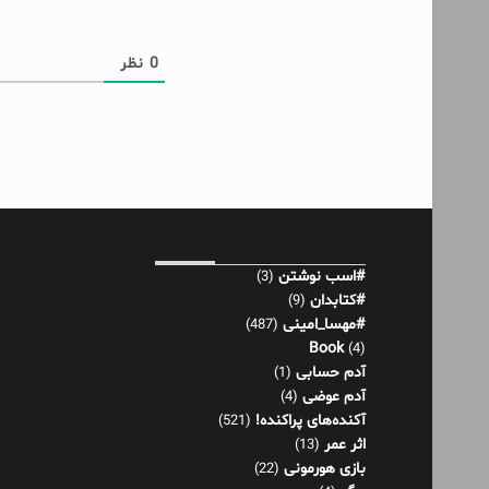
0
نظر
#اسب نوشتن
(3)
#کتابدان
(9)
#مهسا_امینی
(487)
Book
(4)
آدم حسابی
(1)
آدم عوضی
(4)
آکنده‌های پراکنده!
(521)
اثر عمر
(13)
بازی هورمونی
(22)