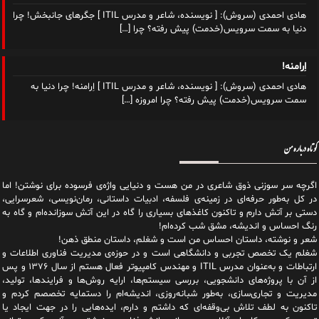
هادی احمدی (سروش): [ نویسنده، شاعر و مدرس ITIL ] جگرهای جانبخش! چرا
دنیا به سمت سرویس(خدمت) پیش رفته؟ چرا
[…]
اِرامنه!
هادی احمدی (سروش): [ نویسنده، شاعر و مدرس ITIL ] اِرامنه! چرا دنیا به
سمت سرویس(خدمت) پیش رفته؟ چرا امروزه
[…]
کوتاه درباره من
اگرچه سر سوزنی ذوق شاعری در من هست و دنیایی واژه‌‌ی فرسوده برای نوشتن! اما
در کل به‌طور حرفه‌ای در زمینه‌ی فلسفه، ادبیات داستانی، رمان‌نویسی، شعرسرایی،
دستی بر آتش دارم و تاکنون کاغذهای بسیاری را گاه در این آتش سوزانده‌ام و گاه به
رنگ احساس و اندیشه، مشق شب کرده‌ام!
شعر و نوشته، داستان احساس من است و شغلم، داستان منطق ذهن!
شغلم یک تخصص تجربی و دانشگاهی است و در حوزه‌ی مدیریت فناوری اطلاعات و
ارتباطات و به‌عنوان مدرس ITIL و مهندس کامپیوتر فعال هستم از سال ۱۳۷۶ و پس
از آن با پروژه‌های دانشجویی، بررسی سیستم‌ها، ارایه روش‌ها و فرایندها، تولید،
مدیریت و تجاری‌سازی، به‌طور شبانه‌روزی، اندیشه‌ام را دستمایه تخصصم کردم و
تاکنون به لطف تلاش بی‌وقفه‌ای که داشتم و دارم، اید‌ه‌هایی را در جهت ایجاد یا