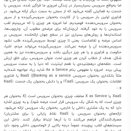
اما به‌واقع سرویس بسیاربسیار در زندگی امروزی ما فراگیر شده. سرویس یا
خدمت به فعالیتی گفته می‌شود که از سمتی به سمت دیگر ارائه می‌شود. در
فناوری اولین بار سرویس را از کلاینت به‌عنوان سرویس‌گیرنده و از سرور
به‌عنوان سرویس‌دهنده فهمیدیم. اما امروزه هر چیزی را که می‌بینیم لقب
سرویس را به خود گرفته. آن‌چنان‌که برای عرضه‌ی مطلوب آن، چارچوب‌ها،
استانداردها و روش‌های بسیاری نیز در سطح جهان ارائه‌شده. سرویس بر
اساس عرضه و تقاضاست یعنی تا چیزی توسط سرویس‌گیرنده طلب نشود
سرویس‌دهنده آن را عرضه نمی‌کند. سرویس‌گیرنده می‌تواند مردم، اشیا،
حکومت و فناوری و یا هر چیز دیگری باشد و سرویس‌دهنده نیز به همین
شکل. هدف از خطاب کردن هر چیزی تحت عنوان سرویس، برای خلق ارزش
است. حلقه‌های درهم‌تنیده‌ی با طعم اینترنت که دنیا را به سمت سرویس
پیش برده. امروزه با مفهومی بنام As a Service شاید زیاد مواجهه شده‌اید
مثلاً بانکداری به‌عنوان سرویس BaaS ((Banking as a service یا فناوری
اطلاعات به‌عنوان یک سرویس: ITaaS و یا دانش به‌عنوان یک خدمت :KaaS
و...
XaaS یا X as Service مخفف چیزی به‌عنوان سرویس است (X به‌عنوان هر
چیزی است که به شکل یک سرویس قرار است عرضه شود)، و به چیزی اشاره
دارد که به یک مشتری داخلی یا خارجی، به‌عنوان یک سرویس ارائه می‌شود.
ارائه‌های به‌عنوان سرویس یا XaaS نقاط پایانی را برای مشتریان/
مصرف‌کنندگان فراهم می‌کنند تا با آن‌ها ارتباط برقرار کنند. داخل این
سیستم‌های اغلب پیچیده، عموماً درجه بالایی از اتوماسیون داخلی وجود دارد