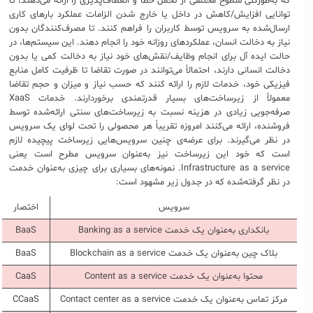
که به‌طورکلی سطوح مختلفی از تحمل خطا و انعطاف‌پذیری را ارائه می‌دهند، تا
توانایی افزایش/کاهش در داخل یا خارج شدن الزامات عملکرد بارهای کاری
ارسال‌شده به سرویس توسط کاربران را فراهم کنند. تا مصرف‌کنندگان بدون
نیاز به دخالت انسان، عملکردهای روزانه خود را انجام دهند. این سیستم‌ها، در
حالت ایده آل برای انجام وظایف/نقش‌های خود نیاز به دخالت کمی یا بدون
دخالت انسانی دارند، احتمالاً می‌توانند در صورت تقاضا تا ظرفیت کامل منابع
فیزیکی خود، خدمات لازم را ارائه کنند که حسب نیاز و میزان و حجم تقاضا
معمولاً از زیرساخت‌های بسیار قدرتمندی برخوردارند. خدمات XaaS
صرفه‌جویی زیادی در هزینه نسبت به زیرساخت‌های سنتی ارائه‌شده توسط
فروشنده، ارائه می‌کنند امروزه تقریباً هر محصولی را تحت لوای یک سرویس
در نظر می‌گیرند. برای عرضه‌ی چنین سرویس‌هایی زیرساخت پیچیده لازم
است که خود این زیرساخت نیز به‌عنوان سرویس مطرح است یعنی
Infrastructure as a service. نمونه‌های بسیاری برای چیزی به‌عنوان خدمت
در نظر گرفته‌شده که در جدول زیر مشهود است:
سرویس
اختصار
بانکداری به‌عنوان یک خدمت Banking as a service
BaaS
بلاک چین به‌عنوان یک خدمت Blockchain as a service
BaaS
محتوا به‌عنوان یک خدمت Content as a service
CaaS
مرکز تماس به‌عنوان یک خدمت Contact center as a service
CCaaS