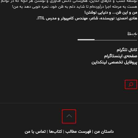
توسعه کسب و کارهای آنلاین، هم‌رسانی دانش فناوری و نوشتن هر آنچه که در توانم
هست به مرحله اجرا درآورده‌ام تا شاید دلم به ظن خود، نمره خوبی دهد به من!
من و این ظن... و دنیایی نوشتن!
هادی احمدی: نویسنده، شاعر، مهندس کامپیوتر و مدرس ITIL.
سایر رسانه‌ها
کانال تلگرام
صفحه‌ی اینستاگرام
پروفایل تخصصی لینکداین
جستجو
داستان من
فهرست مطالب
کتاب‌ها
تماس با من
|
|
|