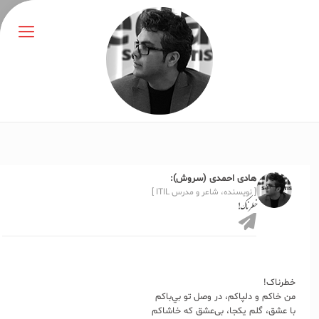
هادی احمدی (سروش):
[ نویسنده، شاعر و مدرس ITIL ]
خطرناک!
خطرناک!
من خاکم و دلپاکم، در وصل تو بي‌باکم
با عشق، گلم یکجا، بی‌عشق که خاشاکم