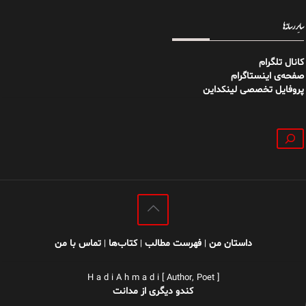
سایر رسانه‌ها
کانال تلگرام
صفحه‌ی اینستاگرام
پروفایل تخصصی لینکداین
جستجو
داستان من
فهرست مطالب
کتاب‌ها
تماس با من
|
|
|
H a d i A h m a d i [ Author, Poet ]
کندو دیگری از مدانت