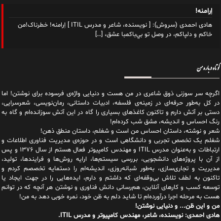
اِرامنه!
هادی احمدی (سروش): [ نویسنده، شاعر و مدرس ITIL ] اِرامنه! خطرناک!من
خاکم و دلپاکم، در وصل تو بي‌باکمبا عشق،
[…]
کوتاه درباره من
اگرچه سر سوزنی ذوق شاعری در من هست و دنیایی واژه‌‌ی فرسوده برای نوشتن! اما
در کل به‌طور حرفه‌ای در زمینه‌ی فلسفه، ادبیات داستانی، رمان‌نویسی، شعرسرایی،
دستی بر آتش دارم و تاکنون کاغذهای بسیاری را گاه در این آتش سوزانده‌ام و گاه به
رنگ احساس و اندیشه، مشق شب کرده‌ام!
شعر و نوشته، داستان احساس من است و شغلم، داستان منطق ذهن!
شغلم یک تخصص تجربی و دانشگاهی است و در حوزه‌ی مدیریت فناوری اطلاعات و
ارتباطات و به‌عنوان مدرس ITIL و مهندس کامپیوتر فعال هستم از سال ۱۳۷۶ و پس
از آن با پروژه‌های دانشجویی، بررسی سیستم‌ها، ارایه روش‌ها و فرایندها، تولید،
مدیریت و تجاری‌سازی، به‌طور شبانه‌روزی، اندیشه‌ام را دستمایه تخصصم کردم و
تاکنون به لطف تلاش بی‌وقفه‌ای که داشتم و دارم، اید‌ه‌هایی را در جهت ایجاد یا
توسعه کسب و کارهای آنلاین، هم‌رسانی دانش فناوری و نوشتن هر آنچه که در توانم
هست به مرحله اجرا درآورده‌ام تا شاید دلم به ظن خود، نمره خوبی دهد به من!
من و این ظن... و دنیایی نوشتن!
هادی احمدی: نویسنده، شاعر، مهندس کامپیوتر و مدرس ITIL.