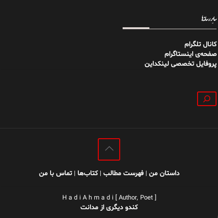
سایر رسانه‌ها
کانال تلگرام
صفحه‌ی اینستاگرام
پروفایل تخصصی لینکداین
جستجو
داستان من
فهرست مطالب
کتاب‌ها
تماس با من
|
|
|
H a d i A h m a d i [ Author, Poet ]
کندو دیگری از مدانت