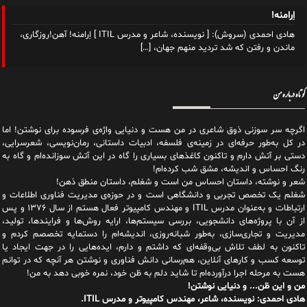
اِرامنه!
هادی احمدی (سروش): [ نویسنده، شاعر و مدرس ITIL ] اِرامنه! آهن!روزگاری،
ماندن و رفتن که شد تردید منهم جهان،
[…]
کوتاه درباره من
اگرچه سر سوزنی ذوق شاعری در من هست و دنیایی واژه‌‌ی فرسوده برای نوشتن! اما
در کل به‌طور حرفه‌ای در زمینه‌ی فلسفه، ادبیات داستانی، رمان‌نویسی، شعرسرایی،
دستی بر آتش دارم و تاکنون کاغذهای بسیاری را گاه در این آتش سوزانده‌ام و گاه به
رنگ احساس و اندیشه، مشق شب کرده‌ام!
شعر و نوشته، داستان احساس من است و شغلم، داستان منطق ذهن!
شغلم یک تخصص تجربی و دانشگاهی است و در حوزه‌ی مدیریت فناوری اطلاعات و
ارتباطات و به‌عنوان مدرس ITIL و مهندس کامپیوتر فعال هستم از سال ۱۳۷۶ و پس
از آن با پروژه‌های دانشجویی، بررسی سیستم‌ها، ارایه روش‌ها و فرایندها، تولید،
مدیریت و تجاری‌سازی، به‌طور شبانه‌روزی، اندیشه‌ام را دستمایه تخصصم کردم و
تاکنون به لطف تلاش بی‌وقفه‌ای که داشتم و دارم، اید‌ه‌هایی را در جهت ایجاد یا
توسعه کسب و کارهای آنلاین، هم‌رسانی دانش فناوری و نوشتن هر آنچه که در توانم
هست به مرحله اجرا درآورده‌ام تا شاید دلم به ظن خود، نمره خوبی دهد به من!
من و این ظن... و دنیایی نوشتن!
هادی احمدی: نویسنده، شاعر، مهندس کامپیوتر و مدرس ITIL.