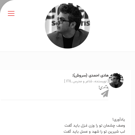
هادی احمدی (سروش):
[ نویسنده، شاعر و مدرس ITIL ]
یادآوری!
یادآوری!
وصف چشمان تو را وزن غـزل باید گفت
لب شیرین تو را شهد و عسل باید گفت