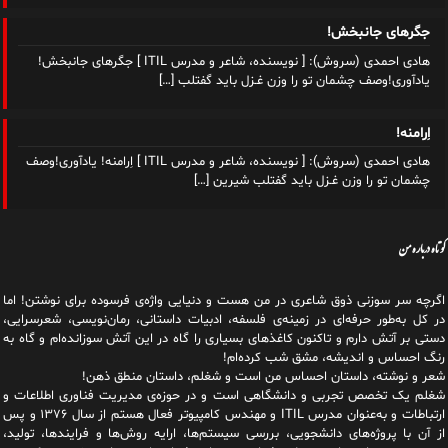
جگرهای جانبخش!
هادی احمدی (سروش): [ نویسنده، شاعر و مدرس ITIL ] جگرهای جانبخش!
یادآوری!وصف چشمان تو را وزن غـزل باید گفتلب
[…]
اِرامنه!
هادی احمدی (سروش): [ نویسنده، شاعر و مدرس ITIL ] اِرامنه! یادآوری!وصف
چشمان تو را وزن غـزل باید گفتلب شیرین
[…]
کوتاه درباره من
اگرچه سر سوزنی ذوق شاعری در من هست و دنیایی واژه‌‌ی فرسوده برای نوشتن! اما
در کل به‌طور حرفه‌ای در زمینه‌ی فلسفه، ادبیات داستانی، رمان‌نویسی، شعرسرایی،
دستی بر آتش دارم و تاکنون کاغذهای بسیاری را گاه در این آتش سوزانده‌ام و گاه به
رنگ احساس و اندیشه، مشق شب کرده‌ام!
شعر و نوشته، داستان احساس من است و شغلم، داستان منطق ذهن!
شغلم یک تخصص تجربی و دانشگاهی است و در حوزه‌ی مدیریت فناوری اطلاعات و
ارتباطات و به‌عنوان مدرس ITIL و مهندس کامپیوتر فعال هستم از سال ۱۳۷۶ و پس
از آن با پروژه‌های دانشجویی، بررسی سیستم‌ها، ارایه روش‌ها و فرایندها، تولید،