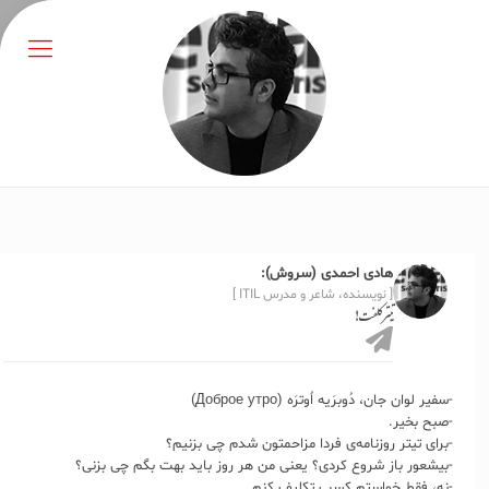
هادی احمدی (سروش):
[ نویسنده، شاعر و مدرس ITIL ]
تیتر کلفت!
-سفیر لوان جان، دُوبرَیه اُوترَه (Доброе утро)
-صبح بخیر.
-برای تیتر روزنامه‌ی فردا مزاحمتون شدم چی بزنیم؟
-بیشعور باز شروع کردی؟ یعنی من هر روز باید بهت بگم چی بزنی؟
-نه، فقط خواستم کسب تکلیف کنم.