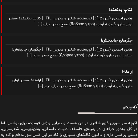
کتابِ بدنمند!
هادی احمدی (سروش): [ نویسنده، شاعر و مدرس ITIL ] کتابِ بدنمند! -سفیر
لوان جان، دُوبرَیه اُوترَه (Доброе утро)-صبح بخیر.-برای
[…]
جگرهای جانبخش!
هادی احمدی (سروش): [ نویسنده، شاعر و مدرس ITIL ] جگرهای جانبخش!
-سفیر لوان جان، دُوبرَیه اُوترَه (Доброе утро)-صبح بخیر.-برای
[…]
اِرامنه!
هادی احمدی (سروش): [ نویسنده، شاعر و مدرس ITIL ] اِرامنه! -سفیر لوان
جان، دُوبرَیه اُوترَه (Доброе утро)-صبح بخیر.-برای تیتر
[…]
کوتاه درباره من
اگرچه سر سوزنی ذوق شاعری در من هست و دنیایی واژه‌‌ی فرسوده برای نوشتن! اما
در کل به‌طور حرفه‌ای در زمینه‌ی فلسفه، ادبیات داستانی، رمان‌نویسی، شعرسرایی،
دستی بر آتش دارم و تاکنون کاغذهای بسیاری را گاه در این آتش سوزانده‌ام و گاه به