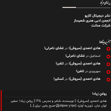
پیوندهای مرتبط
نشر دیجیتال کازیو
انجمن ادبی هنری شعرساز
شرکت مدانت
آخرین دیدگاه‌ها
هادی احمدی (سروش):
غشای نامرئی!
در
غشای نامرئی!
اسماعیل
در
هادی احمدی (سروش):
تلفن!
در
تلفن!
سهروردی
در
هادی احمدی (سروش):
کسکیر!
در
روغنِ زیاد!
هادی احمدی (سروش): [ نویسنده، شاعر و مدرس ITIL ] روغنِ زیاد! -سفیر
لوان جان، دُوبرَیه اُوترَه (Доброе утро)-صبح بخیر.-برای
[…]