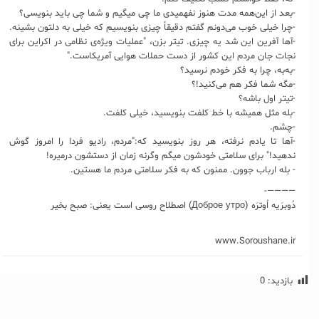
-بعد از این‌همه مدت هنوز نفهمیدی ما چی میگیم و شما چی باید بنویسی؟
-چرا خیلی خوب می‌دونم گفتم دقیقاً چیزی بنویسیم که خیلی به دلتون بشینه.
-آها آفرین این شد یه چیزی. تیتر بزن، "عملیات ویژه‌ی نظامی در اکراین برای
نجات جان مردم این کشور از دست حملات هوایی آمریکاست."
-به‌به، چرا به فکر خودم نرسید؟
-مگه شما فکر هم می‌کنید!؟
-تیتر اول باشه؟
-بله مثل همیشه با خط کلفت بنویسید، خیلی کلفت.
-چشم.
-آها تا یادم نرفته، هر روز بنویسید که:"مردم، رادیو فردا را امروز گوش
ندهید!" برای سلامتی خودشون میگم وگرنه زمان از دستشون درمیره!
- بله ارباب جوون. ممنون که به فکر سلامتی مردم ما هستین.
————-
دُوبرَیه اُوترَه (Доброе утро) اصطلاح روسی است یعنی: صبح بخیر
www.Soroushane.ir
بازدید:
0