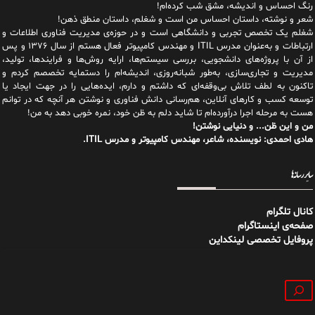
رنگ احساس و اندیشه، مشق شب کرده‌ام!
شعر و نوشته، داستان احساس من است و شغلم، داستان منطق ذهن!
شغلم یک تخصص تجربی و دانشگاهی است و در حوزه‌ی مدیریت فناوری اطلاعات و
ارتباطات و به‌عنوان مدرس ITIL و مهندس کامپیوتر فعال هستم از سال ۱۳۷۶ و پس
از آن با پروژه‌های دانشجویی، بررسی سیستم‌ها، ارایه روش‌ها و فرایندها، تولید،
مدیریت و تجاری‌سازی، به‌طور شبانه‌روزی، اندیشه‌ام را دستمایه تخصصم کردم و
تاکنون به لطف تلاش بی‌وقفه‌ای که داشتم و دارم، اید‌ه‌هایی را در جهت ایجاد یا
توسعه کسب و کارهای آنلاین، هم‌رسانی دانش فناوری و نوشتن هر آنچه که در توانم
هست به مرحله اجرا درآورده‌ام تا شاید دلم به ظن خود، نمره خوبی دهد به من!
من و این ظن... و دنیایی نوشتن!
هادی احمدی: نویسنده، شاعر، مهندس کامپیوتر و مدرس ITIL.
سایر رسانه‌ها
کانال تلگرام
صفحه‌ی اینستاگرام
پروفایل تخصصی لینکداین
جستجو