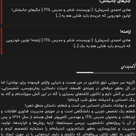
جگرهای جانبخش!
هادی احمدی (سروش): [ نویسنده، شاعر و مدرس ITIL ] جگرهای جانبخش!
اولین خودرویی که خریدم باید طنابی هم به
[…]
اِرامنه!
هادی احمدی (سروش): [ نویسنده، شاعر و مدرس ITIL ] اِرامنه! اولین خودرویی
که خریدم باید طنابی هم به یک
[…]
کوتاه درباره من
اگرچه سر سوزنی ذوق شاعری در من هست و دنیایی واژه‌‌ی فرسوده برای نوشتن! اما
در کل به‌طور حرفه‌ای در زمینه‌ی فلسفه، ادبیات داستانی، رمان‌نویسی، شعرسرایی،
دستی بر آتش دارم و تاکنون کاغذهای بسیاری را گاه در این آتش سوزانده‌ام و گاه به
رنگ احساس و اندیشه، مشق شب کرده‌ام!
شعر و نوشته، داستان احساس من است و شغلم، داستان منطق ذهن!
شغلم یک تخصص تجربی و دانشگاهی است و در حوزه‌ی مدیریت فناوری اطلاعات و
ارتباطات و به‌عنوان مدرس ITIL و مهندس کامپیوتر فعال هستم از سال ۱۳۷۶ و پس
از آن با پروژه‌های دانشجویی، بررسی سیستم‌ها، ارایه روش‌ها و فرایندها، تولید،
مدیریت و تجاری‌سازی، به‌طور شبانه‌روزی، اندیشه‌ام را دستمایه تخصصم کردم و
تاکنون به لطف تلاش بی‌وقفه‌ای که داشتم و دارم، اید‌ه‌هایی را در جهت ایجاد یا