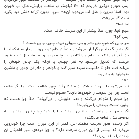
پس خودرو دیگری خریدم که ۱۲۰ کیلومتر بر ساعت برایش، مثل آب خوردن
بود. اصلاً بنزین را مثل آب می‌خورد آن‌هم سرپا، بدون آن‌که دلش درد بگیرد
تخت گاز می‌رفت.
اما کجا؟
هیچ کجا. چون اصلاً بیشتر از این سرعت خلاف است.
پس کجا؟
هر جایی که هیچ بنی بشر و بنی حیوانی نبود. چنین جایی هست!؟
اگر به چنگ پلیس گرفتار نمی‌شدی حتماً در دام دوربین‌های مداربسته که اصلاً
باز فکر نمی‌کنند به دام می‌افتادی. یا چاله‌ای در وسط جاده از غیب ظاهر
می‌شد که تبدیل می‌شود به قعر جهنم. یا آن‌که یک جانور خودش را
می‌انداخت جلو تا ماشینت سینه سپر کند و خواهر و مادر آن جانور و ماشین
به‌یکباره به باد رود.
×××
نه نمی‌شود با سرعت بیشتر از ۱۲۰ تا رفت چون خلاف است. اما اگر خلاف
است چرا این سرعت را خودروها دارند؟ معلوم نیست!
چرا مردم را متوقع می‌کنند و بعد جلویش را می‌گیرند؟ اصلاً چرا هست که
جلوی هست بودنش را می‌گیرند؟
اگر خودرو ناامن است و توانایی سرعت بالا را ندارد چرا چنین سرعتی را به
درجه‌هایش اضافه می‌کنند؟
اگر راننده هنوز سرعت مطمئنه‌اش کمتر از این میزان است چرا خودرویی
می‌خرد که بیشتر از این میزان سرعت دارد؟ یا چرا درجه‌ی شیر اطمینان آن
راننده را بالا نمی‌برند!؟