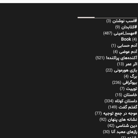
#اسب نوشتن
(3)
#کتابدان
(9)
#مهسا_امینی
(487)
Book
(4)
آدم حسابی
(1)
آدم عوضی
(4)
آکنده‌های پراکنده!
(521)
اثر عمر
(13)
بازی هورمونی
(22)
برگ
(4)
بیوگرافی
(236)
توییت
(7)
خاستان
(15)
داستان کوتاه
(334)
گفتم گفت
(149)
موجه در جمع توجیه
(77)
نشانه های پنهان
(92)
دین شناسی
(42)
رازهای معبد آنا
(30)