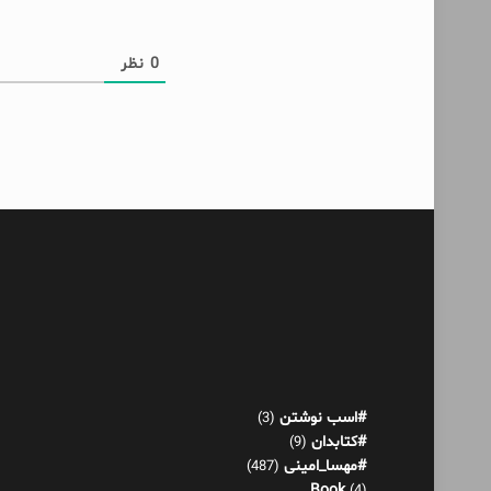
0
نظر
#اسب نوشتن
(3)
#کتابدان
(9)
#مهسا_امینی
(487)
Book
(4)
آدم حسابی
(1)
آدم عوضی
(4)
آکنده‌های پراکنده!
(521)
اثر عمر
(13)
بازی هورمونی
(22)