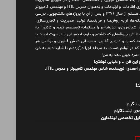
 یک تخصص تجربی و دانشگاهی است و در حوزه‌ی مدیریت
فناوری اطلاعات و ارتباطات و به‌عنوان مدرس ITIL و مهندس کامپیوتر
فعال هستم از سال ۱۳۷۶ و پس از آن با پروژه‌های دانشجویی، بررسی
م‌ها، ارایه روش‌ها و فرایندها، تولید، مدیریت و تجاری‌سازی،
ور شبانه‌روزی، اندیشه‌ام را دستمایه تخصصم کردم و تاکنون به
لاش بی‌وقفه‌ای که داشتم و دارم، اید‌ه‌هایی را در جهت ایجاد یا
ه کسب و کارهای آنلاین، هم‌رسانی دانش فناوری و نوشتن هر
 که در توانم هست به مرحله اجرا درآورده‌ام تا شاید دلم به ظن
 نمره خوبی دهد به من!
 این ظن... و دنیایی نوشتن!
احمدی: نویسنده، شاعر، مهندس کامپیوتر و مدرس ITIL.
نه‌ها
ل تلگرام
‌ی اینستاگرام
ایل تخصصی لینکداین
و