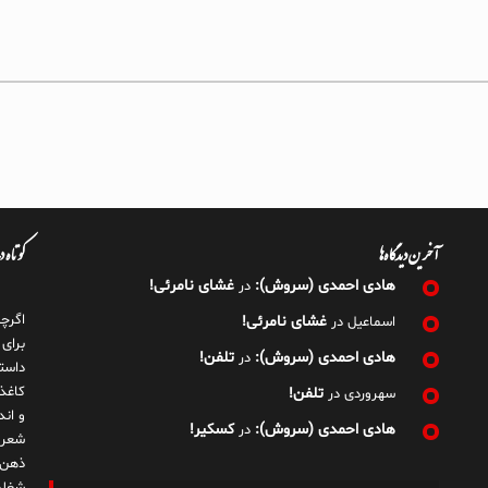
آخرین دیدگاه‌ها
کوتاه 
هادی احمدی (سروش):
غشای نامرئی!
در
اگرچ
غشای نامرئی!
اسماعیل
در
برای
هادی احمدی (سروش):
تلفن!
در
داست
کاغذ
تلفن!
سهروردی
در
و ان
هادی احمدی (سروش):
کسکیر!
در
شعر 
ذهن!