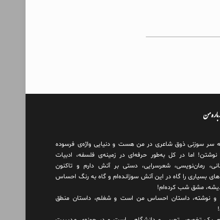
درباره من
ه سر سوزنی ذوق شاعری در من هست و دنیایی واژه‌‌ی فرسوده
 نوشتن! اما در کل به‌طور حرفه‌ای در زمینه‌ی فلسفه، ادبیات
انی، رمان‌نویسی، شعرسرایی، دستی بر آتش دارم و تاکنون
های بسیاری را گاه در این آتش سوزانده‌ام و گاه به رنگ احساس
دیشه، مشق شب کرده‌ام!
و نوشته، داستان احساس من است و شغلم، داستان منطق