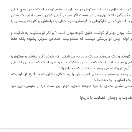
تاری به‌اندازه‌ی یک فرد معترض در خیابان در مقام تهدید است؛ پس هیچ فرقی
بگیربگیر باشد برای هر دو هست اگر سر در گونی کردن و سر به نیست شدن
 قلمش! حتی کارگردانی با فیلمش، خواننده‌ای با ترانه‌اش و کاریکاتوریستی با
ک بودن بهتر از گوشت جلوی گلوله بودن است؛" و اگر او بنشیند به طبابت و
 بر اثر لوله! پس او پزشکی نیست که مسئولیت اجتماعی سرش بشود؛ بلکه فقط
مند و یک هنرمند هریک باید به هر شکلی که بلدند آگاه باشند و معترض؛
نمی‌روم درد این است که بسیاری ساکت‌اند. درد این است که بسیاری لالمونی
ن‌چنان‌که نه می‌نویسند و نه در کف خیابان‌اند!
هر رسته و مقام و مسندی اعتراضش را به شکلی نشان دهد. فارغ از قومیت،
 یک اتفاق یا یک هشتگ!
شی نشان ندادی یا تازه متوجه شدی. مهم این است درد را بفهمی. این درد
اوت با وجدان، قضاوت با تاریخ!