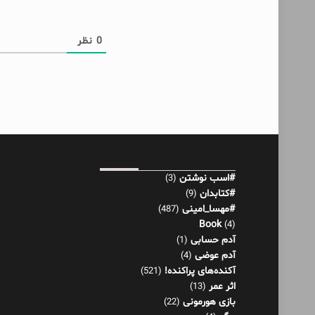
0
نظر
#اسب نوشتن
(3)
#کتابدان
(9)
#مهسا_امینی
(487)
Book
(4)
آدم حسابی
(1)
آدم عوضی
(4)
آکنده‌های پراکنده!
(521)
اثر عمر
(13)
بازی هورمونی
(22)