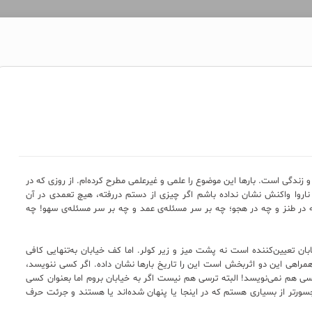
 زندگی است. بارها این موضوع را علمی و غیرعلمی مطرح کرده‌ام. از روزی که در
ناروا واکنش نشان نداده باشم اگر چیزی از دستم دررفته، هیچ تعمدی در آن
چه در طنز و چه در هجو؛ چه بر سر مسئله‌‌ی عمد و چه بر سر مسئله‌ی سهو! چه
ن تعیین‌کننده است نه پشت میز و زیر کولر. اما کف خیابان به‌تنهایی کافی
راهی این دو اثربخش است این را تاریخ بارها نشان داده. اگر کسی ننویسد،
سی هم نمی‌نویسد! البته ترسی هم نیست اگر به خیابان بروم اما بعنوان کسی
 جسورتر از بسیاری هستم که در اینجا یا پنهان شده‌اند یا هستند و جرئت حرف