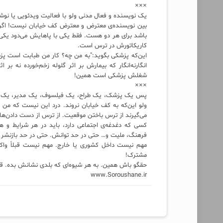
×××
یک نویسنده و فعال مدنی ولو با فعالیت ویدئویی یا نوش
بین نویسنده‌ی معترض و معترض کف خیابان نیست! اگر 
باشد برای هر دو هست. فقط یکی با پاهایش می‌دود یکی با
کاریکاتورش در ترس است.
این‌که پزشکی بگوید:"به من چه؟ کار من طبابت است پزش
انگارنه‌انگار که بیمارش بر اثر گلوله زخم‌خورده نه
شغلش پزشکی است همین!
×××
پس یک پزشک، یک طراح، یک فیلسوف، یک مدیر، یک کار
ولو این‌که به کف خیابان نروند. درد این نیست که من 
می‌گیرند از ترس باختن موقعیت. از ترس از دست دادن‌ها. آ
کسی که دغدغه‌ی اجتماعی دارد، باید در هر شرایط و 
فرهنگ، ملیت و… حتی در حد توانش. حتی در حد بازنشر
مهم نیست داخل کشوری یا خارج. مهم نیست قبلاً واکن
مشترک!
حقگو باش همین. به هر شیوه‌ای که بلدی نشانش بده. قض
www.Soroushane.ir