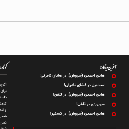
آخرین دیدگاه‌ها
کوتاه 
هادی احمدی (سروش):
غشای نامرئی!
در
اگرچ
غشای نامرئی!
اسماعیل
در
برای
هادی احمدی (سروش):
تلفن!
در
داست
کاغذ
تلفن!
سهروردی
در
و ان
هادی احمدی (سروش):
کسکیر!
در
شعر 
ذهن!