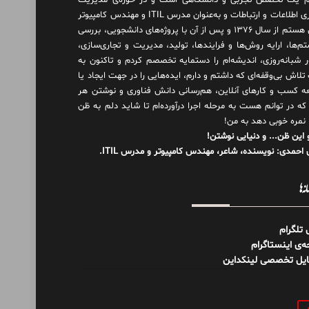
 یک تخصص تجربی و دانشگاهی است و در حوزه‌ی مدیریت
فناوری اطلاعات و ارتباطات و به‌عنوان مدرس ITIL و مهندس کامپیوتر
فعال هستم از سال ۱۳۷۶ و پس از آن با پروژه‌های دانشجویی، بررسی
م‌ها، ارایه روش‌ها و فرایندها، تولید، مدیریت و تجاری‌سازی،
ور شبانه‌روزی، اندیشه‌ام را دستمایه تخصصم کردم و تاکنون به
لاش بی‌وقفه‌ای که داشتم و دارم، اید‌ه‌هایی را در جهت ایجاد یا
ه کسب و کارهای آنلاین، هم‌رسانی دانش فناوری و نوشتن هر
 که در توانم هست به مرحله اجرا درآورده‌ام تا شاید دلم به ظن
 نمره خوبی دهد به من!
 این ظن... و دنیایی نوشتن!
احمدی: نویسنده، شاعر، مهندس کامپیوتر و مدرس ITIL.
نه‌ها
ل تلگرام
‌ی اینستاگرام
ایل تخصصی لینکداین
و