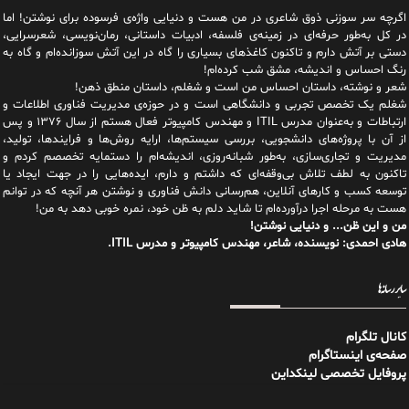
اگرچه سر سوزنی ذوق شاعری در من هست و دنیایی واژه‌‌ی فرسوده برای نوشتن! اما
در کل به‌طور حرفه‌ای در زمینه‌ی فلسفه، ادبیات داستانی، رمان‌نویسی، شعرسرایی،
دستی بر آتش دارم و تاکنون کاغذهای بسیاری را گاه در این آتش سوزانده‌ام و گاه به
رنگ احساس و اندیشه، مشق شب کرده‌ام!
شعر و نوشته، داستان احساس من است و شغلم، داستان منطق ذهن!
شغلم یک تخصص تجربی و دانشگاهی است و در حوزه‌ی مدیریت فناوری اطلاعات و
ارتباطات و به‌عنوان مدرس ITIL و مهندس کامپیوتر فعال هستم از سال ۱۳۷۶ و پس
از آن با پروژه‌های دانشجویی، بررسی سیستم‌ها، ارایه روش‌ها و فرایندها، تولید،
مدیریت و تجاری‌سازی، به‌طور شبانه‌روزی، اندیشه‌ام را دستمایه تخصصم کردم و
تاکنون به لطف تلاش بی‌وقفه‌ای که داشتم و دارم، اید‌ه‌هایی را در جهت ایجاد یا
توسعه کسب و کارهای آنلاین، هم‌رسانی دانش فناوری و نوشتن هر آنچه که در توانم
هست به مرحله اجرا درآورده‌ام تا شاید دلم به ظن خود، نمره خوبی دهد به من!
من و این ظن... و دنیایی نوشتن!
هادی احمدی: نویسنده، شاعر، مهندس کامپیوتر و مدرس ITIL.
سایر رسانه‌ها
کانال تلگرام
صفحه‌ی اینستاگرام
پروفایل تخصصی لینکداین