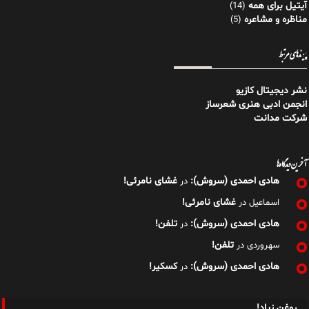
آیتیل برای همه
(14)
مناظره و مشاعره
(5)
پیوندهای مرتبط
نشر دیجیتال کازیو
انجمن ادبی هنری شعرساز
شرکت مدانت
آخرین دیدگاه‌ها
هادی احمدی (سروش):
غشای نامرئی!
در
غشای نامرئی!
اسماعیل
در
هادی احمدی (سروش):
تلفن!
در
تلفن!
سهروردی
در
هادی احمدی (سروش):
کسکیر!
در
روغنِ زیاد!