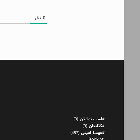
0
نظر
#اسب نوشتن
(3)
#کتابدان
(9)
#مهسا_امینی
(487)
Book
(4)
آدم حسابی
(1)
آدم عوضی
(4)
آکنده‌های پراکنده!
(521)
اثر عمر
(13)
بازی هورمونی
(22)