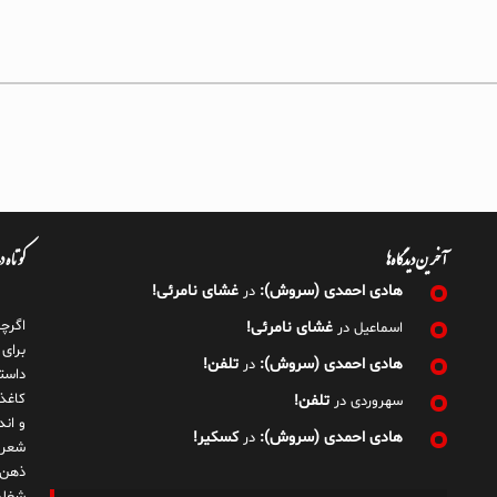
آخرین دیدگاه‌ها
کوتاه 
هادی احمدی (سروش):
غشای نامرئی!
در
اگرچ
غشای نامرئی!
اسماعیل
در
برای
هادی احمدی (سروش):
تلفن!
در
داست
کاغذ
تلفن!
سهروردی
در
و ان
هادی احمدی (سروش):
کسکیر!
در
شعر 
ذهن!