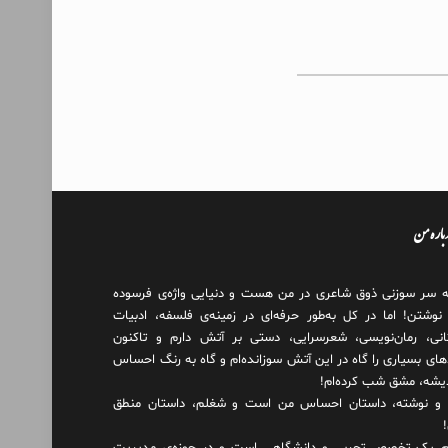
درباره من
ه سر سوزنی ذوق شاعری در من هست و دنیایی واژه‌‌ی فرسوده
 نوشتن! اما در کل به‌طور حرفه‌ای در زمینه‌ی فلسفه، ادبیات
انی، رمان‌نویسی، شعرسرایی، دستی بر آتش دارم و تاکنون
های بسیاری را گاه در این آتش سوزانده‌ام و گاه به رنگ احساس
دیشه، مشق شب کرده‌ام!
و نوشته، داستان احساس من است و شغلم، داستان منطق