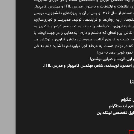
 یک تخصص تجربی و دانشگاهی است و در حوزه‌ی مدیریت
فناوری اطلاعات و ارتباطات و به‌عنوان مدرس ITIL و مهندس کامپیوتر
فعال هستم از سال ۱۳۷۶ و پس از آن با پروژه‌های دانشجویی، بررسی
م‌ها، ارایه روش‌ها و فرایندها، تولید، مدیریت و تجاری‌سازی،
ور شبانه‌روزی، اندیشه‌ام را دستمایه تخصصم کردم و تاکنون به
لاش بی‌وقفه‌ای که داشتم و دارم، اید‌ه‌هایی را در جهت ایجاد یا
ه کسب و کارهای آنلاین، هم‌رسانی دانش فناوری و نوشتن هر
 که در توانم هست به مرحله اجرا درآورده‌ام تا شاید دلم به ظن
 نمره خوبی دهد به من!
 این ظن... و دنیایی نوشتن!
احمدی: نویسنده، شاعر، مهندس کامپیوتر و مدرس ITIL.
نه‌ها
ل تلگرام
‌ی اینستاگرام
ایل تخصصی لینکداین
و