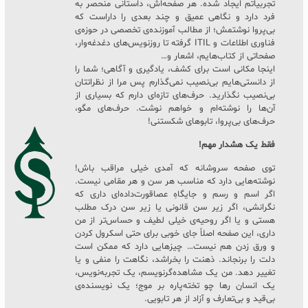
تجربیاتم ایجاد شده. هر صفحه‌اش، داستانی منحصر به
فرد دارد و نگاهی عمیق و چند بعدی را داراست که
بی‌پروا نوشتمش؛ از مطالب آموزنده‌ی تخصصی در حوزه‌ی
فناوری اطلاعات و ITIL گرفته تا روزنویس‌های دغدغه‌وار،
صفحاتی از کتاب‌هایم، اشعار و…
اینجا مکانی است برای کشف، یادگیری و آگاهی؛ شما را
از دانستی‌هایم بی‌نصیب نمی‌گذارم پس مرا از نظراتتان
بی‌نصیب نگذارید. حرف‌های تازه‌ای دارم که بسیاری از
آن‌ها را نوشته‌ام و خواهم نوشت. حرف‌های مگو،
حرف‌های بی‌پروا، تابوهای شکستنی!
فقط یک هشدار مهم!
توی صفحه سروشانه که آمدی خیلی مراقب باش!
نوشته‌هایی دارد که مناسب هر سن و هر مقامی نیست.
اگر اسم و رسم و جایگاهِ عصاقورت‌داده‌ای داری که
نگرانشی، اگر زیر سن قانونی یا زیر سن درک مطلب
هستی و یا اگر روحیه‌ی خیلی لطیف و حساس‌تر از من
داری، این صفحه اصلاً جای خوبی برای حتی اسکرول کردن
و ورق زدن هم نیست… چیزهایی دارد که ممکن است
دلت را برنجاند. ذهنت را بخراشد، نگاهت را منفی و یا
تغییر دهد. من یک مشاهده‌گرنویسم، یک تجربه‌نویس،
یک انسان رها چو تخته‌پاره بر موج؛ یک نویسنده‌ی
بی‌قید و بی‌تعارف و آزاد از هر تابویی.