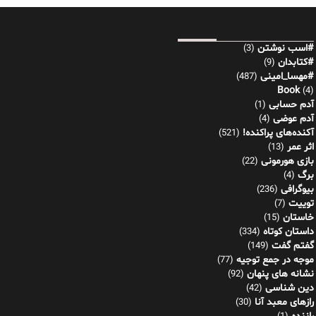
#اسب نوشتن
(3)
#کتابدان
(9)
#مهسا_امینی
(487)
Book
(4)
آدم حسابی
(1)
آدم عوضی
(4)
آکنده‌های پراکنده!
(521)
اثر عمر
(13)
بازی هورمونی
(22)
برگ
(4)
بیوگرافی
(236)
توییت
(7)
خاستان
(15)
داستان کوتاه
(334)
گفتم گفت
(149)
موجه در جمع توجیه
(77)
نشانه های پنهان
(92)
دین شناسی
(42)
رازهای معبد آنا
(30)