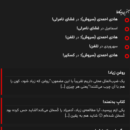
آخرین دیدگاه‌ها
هادی احمدی (سروش):
غشای نامرئی!
در
غشای نامرئی!
اسماعیل
در
هادی احمدی (سروش):
تلفن!
در
تلفن!
سهروردی
در
هادی احمدی (سروش):
کسکیر!
در
روغنِ زیاد!
یک ضرب‌المثل محلی داریم تقریباً با این مضمون:”روغن که زیاد شود، کون را
هم با آن چرب می‌کنند!”یعنی هر چیزی
[…]
کتابِ بدنمند!
یکی ازم پرسید، آیا مطالعه‌ی زیاد، آدمیزاد را کُسخل می‌کند؟شاید حس کرده بود
کُسخل شده‌ام 🙂 شاید هم به یقین
[…]