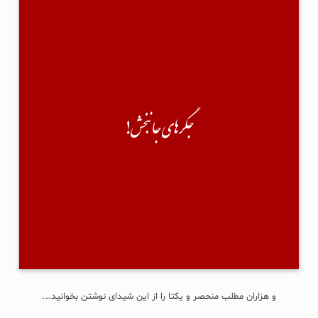
جگرهای جانبخش!
سیروس عباسی پیام داده توی دایرکتم...
نوشته:"سلام؛ من اخیراً کتابی با نام «جگرهای جان‌بخش» چاپ و‌ منتشر کردم.
نخستین رمان دراماتیک پزشکی در ایران-موضوع: داستان- فرهنگ اهدای عضو و
بخشش...
جگرهای جانبخش!
آیا امکان دارد کمک کنید تا به مخاطب برسد؟"
من هم گفته کرده:"چشمم روشن! دیگه چی؟ چشم!" 🙂
×××
حقیقتش نه سرویس خان(!) را می‌شناسم، نه حتی یکبار لایک و کامنتی با هم
تبادل کرده باشیم؛ آنقدر هم خسیس است که پیش از این درخواستش، حتی یک
جلد رایگان برایم نفرستاد. تبلیغ مفت...
ادامه...
و هزاران مطلب منحصر و یکتا را از این شیدای نوشتن بخوانید….