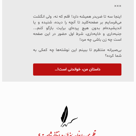
×××
اینجا سه تا ضربدر همیشه دارد! قلم که نه، ولی انگشت
می‌فرسایم بر صفحه‌کلید تا آنچه را دیده، شنیده و یا
اندیشیده‌ام بدون هیچ پرده‌ای برایت بازگو کنم….
جنبه‌داری و خایه‌داری، شرط اول حضور در این صفحه
است چه زن باشی چه مرد!
بی‌صبرانه منتظرم تا ببینم این نوشته‌ها چه کمکی به
شما کرده؟
داستان من، خواندنی است!…
به قلم من، اینجا چه چیزهایی در انتظار شماست؟