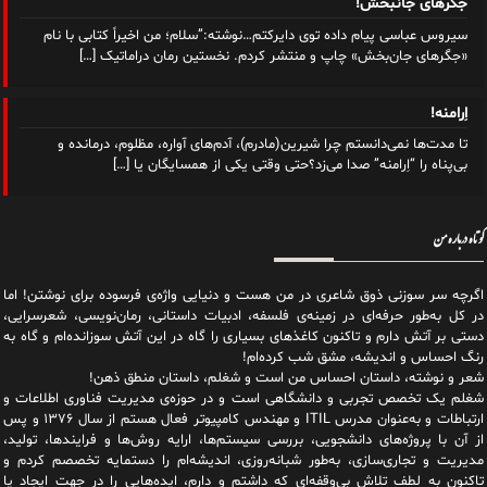
جگرهای جانبخش!
سیروس عباسی پیام داده توی دایرکتم…نوشته:”سلام؛ من اخیراً کتابی با نام
«جگرهای جان‌بخش» چاپ و‌ منتشر کردم. نخستین رمان دراماتیک
[…]
اِرامنه!
تا مدت‌ها نمی‌دانستم چرا شیرین(مادرم)، آدم‌های آواره، مظلوم، درمانده و
بی‌پناه را “اِرامنه” صدا می‌زد؟حتی وقتی یکی از همسایگان یا
[…]
کوتاه درباره من
اگرچه سر سوزنی ذوق شاعری در من هست و دنیایی واژه‌‌ی فرسوده برای نوشتن! اما
در کل به‌طور حرفه‌ای در زمینه‌ی فلسفه، ادبیات داستانی، رمان‌نویسی، شعرسرایی،
دستی بر آتش دارم و تاکنون کاغذهای بسیاری را گاه در این آتش سوزانده‌ام و گاه به
رنگ احساس و اندیشه، مشق شب کرده‌ام!
شعر و نوشته، داستان احساس من است و شغلم، داستان منطق ذهن!
شغلم یک تخصص تجربی و دانشگاهی است و در حوزه‌ی مدیریت فناوری اطلاعات و
ارتباطات و به‌عنوان مدرس ITIL و مهندس کامپیوتر فعال هستم از سال ۱۳۷۶ و پس
از آن با پروژه‌های دانشجویی، بررسی سیستم‌ها، ارایه روش‌ها و فرایندها، تولید،
مدیریت و تجاری‌سازی، به‌طور شبانه‌روزی، اندیشه‌ام را دستمایه تخصصم کردم و
تاکنون به لطف تلاش بی‌وقفه‌ای که داشتم و دارم، اید‌ه‌هایی را در جهت ایجاد یا