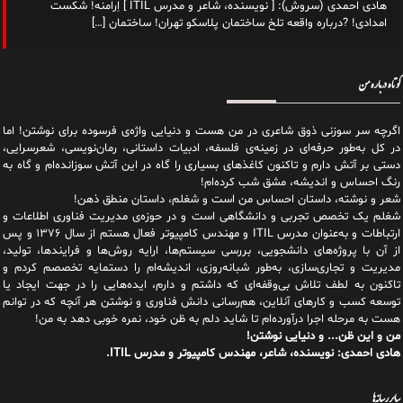
هادی احمدی (سروش): [ نویسنده، شاعر و مدرس ITIL ] اِرامنه! شکست
امدادی! ?درباره واقعه تلخ ساختمان پلاسکو تهران! ساختمان
[…]
کوتاه درباره من
اگرچه سر سوزنی ذوق شاعری در من هست و دنیایی واژه‌‌ی فرسوده برای نوشتن! اما
در کل به‌طور حرفه‌ای در زمینه‌ی فلسفه، ادبیات داستانی، رمان‌نویسی، شعرسرایی،
دستی بر آتش دارم و تاکنون کاغذهای بسیاری را گاه در این آتش سوزانده‌ام و گاه به
رنگ احساس و اندیشه، مشق شب کرده‌ام!
شعر و نوشته، داستان احساس من است و شغلم، داستان منطق ذهن!
شغلم یک تخصص تجربی و دانشگاهی است و در حوزه‌ی مدیریت فناوری اطلاعات و
ارتباطات و به‌عنوان مدرس ITIL و مهندس کامپیوتر فعال هستم از سال ۱۳۷۶ و پس
از آن با پروژه‌های دانشجویی، بررسی سیستم‌ها، ارایه روش‌ها و فرایندها، تولید،
مدیریت و تجاری‌سازی، به‌طور شبانه‌روزی، اندیشه‌ام را دستمایه تخصصم کردم و
تاکنون به لطف تلاش بی‌وقفه‌ای که داشتم و دارم، اید‌ه‌هایی را در جهت ایجاد یا
توسعه کسب و کارهای آنلاین، هم‌رسانی دانش فناوری و نوشتن هر آنچه که در توانم
هست به مرحله اجرا درآورده‌ام تا شاید دلم به ظن خود، نمره خوبی دهد به من!
من و این ظن... و دنیایی نوشتن!
هادی احمدی: نویسنده، شاعر، مهندس کامپیوتر و مدرس ITIL.
سایر رسانه‌ها