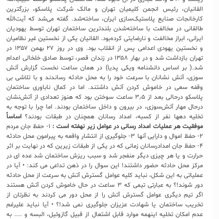
القانیان، رئیس انجمن کلیمیان تهران و مالک شرکت پلاسکو، بزرگترین
کارخانجات صنایع پلاستیک‌سازی ایران، ساخته‌شد. گفته می‌شد که آیت‌الله
طالقانی در مخالفت با ساخته‌شدن بلندترین ساختمان تهران توسط یهودیان
ایرانی، ابراز مخالفت و نارضایتی کرده‌بود. القانیان یکی از نخستین غیر نظامیان
و نخستین یهودی اعدامی پس از انقلاب بود. وی در روز ۲۷ بهمن ۱۳۵۷ در
تهران بازداشت شد و در بهار ۱۳۵۸ در زندان قصر، توسط صادق خلخالی اعدام
شد.( بر اساس دانشنامه ویکی پدیا) در همان ساعت نخست گزارش آتش
سوزی، آتش نشانان با سرعت خود را به محل حادثه رساندند و با تلاشی بی
وقفه سعی در خاموش کردن آتش داشتند. اما در کمال ناباوری ساختمان
پلاسکو درحالی بعد از ۳٫۵ ساعت سوختن بود که هنوز تعدادی از آتش‌نشان
درحال مهار آتش‌سوزی، در بیرون و داخل ساختمان بودند. اما چرا با توجه به
تخلیه دهها نفر از کسبه، امداد رسانان همچنان در طبقات بودند؟
اساساً
موفقیت هر عملیات امداد رسانی در عوامل زیر نهفته است :
۱- حفظ جان مردم
۲- حفظ اموال و دارایی آنها ۳- جلوگیری از انتشار واقعه به پیرامون محل حادثه
۴- حفظ جان امدادرسانان زمانی که در یکی از طبقات زیرین که در نهایت بر اثر
حرارت و یا هر چیزی دیگر منفجر شد و سبب ریزش ساختمان شد عده ای در
مرکز محل حادثه حضور داشتند! این سوال را در ذهن تداعی می کند: • آیا در
عملیاتی به این شکل، نباید کلیه عوامل گسترش آتش به سرعت از محل حادثه
دور شوند!؟ به عبارتی تیمی که ۳ ساعت در حال خاموش کردن آتش هستند
اگر تیم دیگری عوامل گسترش آتش را از محل دور می کردند به نظرتان از
تخریب ساختمان یا شهادت عزیزان جلوگیری نمی شد!؟ • آیا نباید علیرغم
عدم امکان تخلیه اینهمه موارد قابل اشتعال از قبیل گازوئیل، البسه و .... به