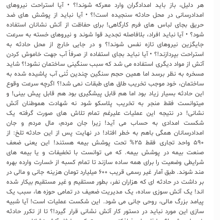
هر دلیل، باز باید امدادگران وارد معرکه شوند!؟ • آیا استراحت نیروهای
امدادرسانی در محل حادثه سنجیده است!؟ • آیا نباید از پوشش های ضد
حریق بجای لباس های فرم کارگاهی! برای حفاظت از آتش نشانان استفاده
شود؟ • آیا نباید افراد، بلافاصله تجدید قوا شوند و نیروهای خسته به سرعت
جایگزین نیروهای تازه نفس شوند!؟ و در جایی خارج از محل حادثه به
استراحت بپردازند!؟ • آیا نباید بجای استفاده از صرفاً آب جهت خاموش کردن
آتش از مواد دیگری استفاده می شد که سبب سنگینی ساختمان نشود!؟ شاید
مسخره به نظر برسد اما همین حجم سنگین چندین تُنی آب پاشیده شده به
ساختمان، خود موجب تخریب طاق های طبقات نمی شد!؟ اگرچه سرعت وقوع
این حادثه بسیار زیاد بود اما هم قابل پیشگیری بود هم قابل پیش بینی! و
میتوانست فقط منجر به تخریب پلاسکو شود نه شهادت هموطنان آتش
نشانی! در نتیجه این عملیات علیرغم تمام تلاش های صورت گرفته یک
شکست امدادی به حساب می آید! زیرا جان مردم، مال مردم و جان
امدادرسانان همگی باهم به خطر افتاد! در نهایت پس از این حادثه تلخ: از
۵۹۰ واحد تجاری فقط ۲۵% تحت پوشش بیمه هستند! این یعنی ضعف
صنعت بیمه در پوشش بیمه. که می توانست با تخفیفات و یا بیمه های
شرایطی وضعیت را برای همه ساده سازند تا تمام کسبه از خسارت وارده بهره
مند شوند. طبق آمار غیر رسمی قریب ۶۰۰ میلیارد تومان هزینه جانی و مالی در
بر داشت در حادثه ای که هزاران نفر، بطور مستقیم و غیر مستقیم بیکار شده
اند! یک آتش سوزی ساده، یک مدیریت ضعیف در تمامی حوزه ها، سبب یک
پیامد بزرگ مالی، روحی جانی می شود. این شکست عملیات است! آیا شبیه
سازی این مورد نباید در دستور کار آتش نشانی قرار گیرد!؟ تا از تکرر حادثه