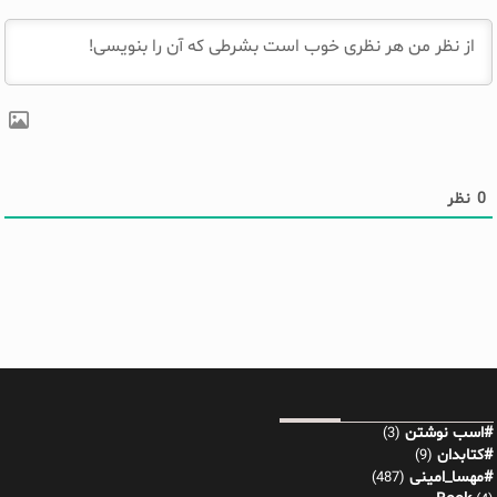
0
نظر
#اسب نوشتن
(3)
#کتابدان
(9)
#مهسا_امینی
(487)