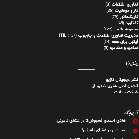
فناوری اطلاعات
(8)
کار و موفقیت
(36)
کاریکلماتور
(79)
گفتاورد
(48)
مجموعه اشعار
(122)
مدیریت فناوری اطلاعات و چارچوب ITIL
(137)
آیتیل برای همه
(14)
مناظره و مشاعره
(5)
پیوندهای مرتبط
نشر دیجیتال کازیو
انجمن ادبی هنری شعرساز
شرکت مدانت
آخرین دیدگاه‌ها
هادی احمدی (سروش):
غشای نامرئی!
در
غشای نامرئی!
اسماعیل
در