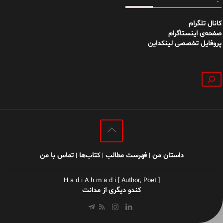
کانال تلگرام
صفحه‌ی اینستاگرام
پروفایل تخصصی لینکداین
جستجو
داستان من
فهرست مطالب
کتاب‌ها
تماس با من
|
|
|
H a d i A h m a d i [ Author, Poet ]
کندو دیگری از مدانت