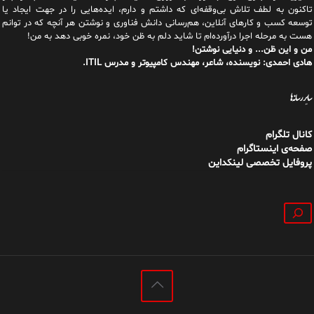
تاکنون به لطف تلاش بی‌وقفه‌ای که داشتم و دارم، اید‌ه‌هایی را در جهت ایجاد یا
توسعه کسب و کارهای آنلاین، هم‌رسانی دانش فناوری و نوشتن هر آنچه که در توانم
هست به مرحله اجرا درآورده‌ام تا شاید دلم به ظن خود، نمره خوبی دهد به من!
من و این ظن... و دنیایی نوشتن!
هادی احمدی: نویسنده، شاعر، مهندس کامپیوتر و مدرس ITIL.
سایر رسانه‌ها
کانال تلگرام
صفحه‌ی اینستاگرام
پروفایل تخصصی لینکداین
جستجو