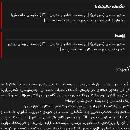
جگرهای جانبخش!
هادی احمدی (سروش): [ نویسنده، شاعر و مدرس ITIL ] جگرهای جانبخش!
روزهای زیادی خودرو نمی‌بردم به سر کار؛از صادقیه
[…]
اِرامنه!
هادی احمدی (سروش): [ نویسنده، شاعر و مدرس ITIL ] اِرامنه! روزهای زیادی
خودرو نمی‌بردم به سر کار؛از صادقیه پیاده
[…]
کوتاه درباره من
اگرچه سر سوزنی ذوق شاعری در من هست و دنیایی واژه‌‌ی فرسوده برای نوشتن! اما
در کل به‌طور حرفه‌ای در زمینه‌ی فلسفه، ادبیات داستانی، رمان‌نویسی، شعرسرایی،
دستی بر آتش دارم و تاکنون کاغذهای بسیاری را گاه در این آتش سوزانده‌ام و گاه به
رنگ احساس و اندیشه، مشق شب کرده‌ام!
شعر و نوشته، داستان احساس من است و شغلم، داستان منطق ذهن!
شغلم یک تخصص تجربی و دانشگاهی است و در حوزه‌ی مدیریت فناوری اطلاعات و
ارتباطات و به‌عنوان مدرس ITIL و مهندس کامپیوتر فعال هستم از سال ۱۳۷۶ و پس
از آن با پروژه‌های دانشجویی، بررسی سیستم‌ها، ارایه روش‌ها و فرایندها، تولید،
مدیریت و تجاری‌سازی، به‌طور شبانه‌روزی، اندیشه‌ام را دستمایه تخصصم کردم و