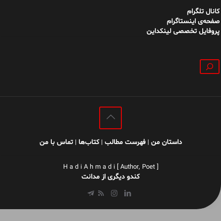
کانال تلگرام
صفحه‌ی اینستاگرام
پروفایل تخصصی لینکداین
جستجو
داستان من
فهرست مطالب
کتاب‌ها
تماس با من
|
|
|
H a d i A h m a d i [ Author, Poet ]
کندو دیگری از مدانت