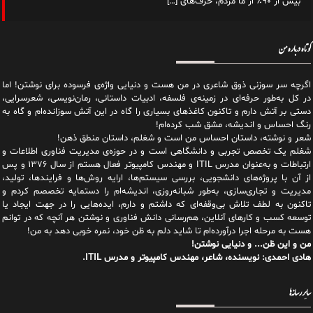
بیش از ۹۰٪ از ما مردم، حرف‌های
[…]
کوتاه درباره من
اگرچه سر سوزنی ذوق شاعری در من هست و دنیایی واژه‌‌ی فرسوده برای نوشتن! اما
در کل به‌طور حرفه‌ای در زمینه‌ی فلسفه، ادبیات داستانی، رمان‌نویسی، شعرسرایی،
دستی بر آتش دارم و تاکنون کاغذهای بسیاری را گاه در این آتش سوزانده‌ام و گاه به
رنگ احساس و اندیشه، مشق شب کرده‌ام!
شعر و نوشته، داستان احساس من است و شغلم، داستان منطق ذهن!
شغلم یک تخصص تجربی و دانشگاهی است و در حوزه‌ی مدیریت فناوری اطلاعات و
ارتباطات و به‌عنوان مدرس ITIL و مهندس کامپیوتر فعال هستم از سال ۱۳۷۶ و پس
از آن با پروژه‌های دانشجویی، بررسی سیستم‌ها، ارایه روش‌ها و فرایندها، تولید،
مدیریت و تجاری‌سازی، به‌طور شبانه‌روزی، اندیشه‌ام را دستمایه تخصصم کردم و
تاکنون به لطف تلاش بی‌وقفه‌ای که داشتم و دارم، اید‌ه‌هایی را در جهت ایجاد یا
توسعه کسب و کارهای آنلاین، هم‌رسانی دانش فناوری و نوشتن هر آنچه که در توانم
هست به مرحله اجرا درآورده‌ام تا شاید دلم به ظن خود، نمره خوبی دهد به من!
من و این ظن... و دنیایی نوشتن!
هادی احمدی: نویسنده، شاعر، مهندس کامپیوتر و مدرس ITIL.
سایر رسانه‌ها