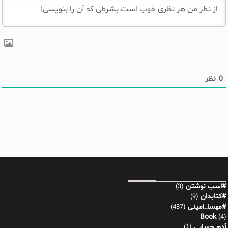
0
نظر
#اسب نوشتن
(3)
#کتابدان
(9)
#مهسا_امینی
(487)
Book
(4)
آدم حسابی
(1)