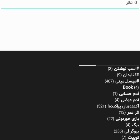
0
نظر
#اسب نوشتن
(3)
#کتابدان
(9)
#مهسا_امینی
(487)
Book
(4)
آدم حسابی
(1)
آدم عوضی
(4)
آکنده‌های پراکنده!
(521)
اثر عمر
(13)
بازی هورمونی
(22)
برگ
(4)
بیوگرافی
(236)
توییت
(7)