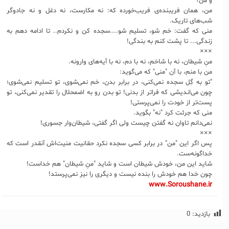
و من؟
من، همان فریبنده‌ی فریب‌خورده‌ که: نه مکارست، نه دغل و نه جادوگر
شب‌های تاریک.
منی که گفت: خم شو، تسلیم شو....سجده کن و نکردم.. تا ادامه دهم به
زندگی... تا پشت کنم به بندگی!
×××
منِ شیطان، نه با شاخم، نه با دم، نه با آیه‌های وارونه.
من با منم، با آن "منی" که می‌گوید:
"تو به گِل سجده نمی‌کنی، در برابر بدن، خم نمی‌شوی، تو تسلیم نمی‌شوی؛
چون می‌اندیشی که فراتر از بدنی! تو بدن رو به اضمحلال را تقدیر نمی‌کنی، تو
پست‌تر از خودت را نمی‌پرستی!
منی که جرئت کرد "نه" بگوید.
نمی‌دانم تاوان نه گفتن چیست ولی اگر گفتی، شیطان‌وار جسوری!
×××
پس اگر این "من" در برابر کسی سجده نکرد حقانیت منیت‌اش آنقدر است که
خداگونه‌ست.
شاید این من، خودش شيطان است و شاید "منِ شیطان" هم خداست!
چون خدا هم خودش را بنده نیست و دیگری را نیز نمی‌پرستد!
www.Soroushane.ir
بازدید:
0