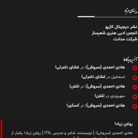
پیوندهای مرتبط
نشر دیجیتال کازیو
انجمن ادبی هنری شعرساز
شرکت مدانت
آخرین دیدگاه‌ها
هادی احمدی (سروش):
غشای نامرئی!
در
غشای نامرئی!
اسماعیل
در
هادی احمدی (سروش):
تلفن!
در
تلفن!
سهروردی
در
هادی احمدی (سروش):
کسکیر!
در
روغنِ زیاد!
هادی احمدی (سروش): [ نویسنده، شاعر و مدرس ITIL ] روغنِ زیاد! یکبار از