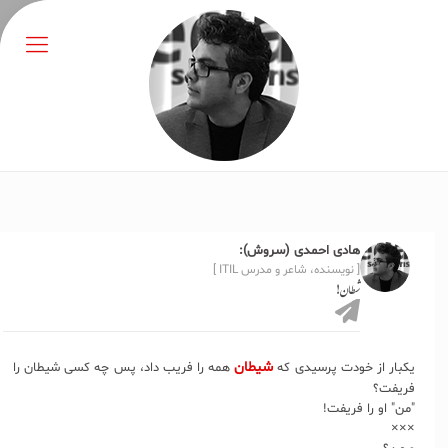
هادی احمدی (سروش):
[ نویسنده، شاعر و مدرس ITIL ]
شیطان!
شیطان
یکبار از خودت پرسیدی که
همه را فریب داد، پس چه کسی شیطان را
فریفت؟
"من" او را فریفت!
×××