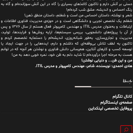
دستی بر آتش دارم و تاکنون کاغذهای بسیاری را گاه در این آتش سوزانده‌ام و گاه به
رنگ احساس و اندیشه، مشق شب کرده‌ام!
شعر و نوشته، داستان احساس من است و شغلم، داستان منطق ذهن!
شغلم یک تخصص تجربی و دانشگاهی است و در حوزه‌ی مدیریت فناوری اطلاعات و
ارتباطات و به‌عنوان مدرس ITIL و مهندس کامپیوتر فعال هستم از سال ۱۳۷۶ و پس
از آن با پروژه‌های دانشجویی، بررسی سیستم‌ها، ارایه روش‌ها و فرایندها، تولید،
مدیریت و تجاری‌سازی، به‌طور شبانه‌روزی، اندیشه‌ام را دستمایه تخصصم کردم و
تاکنون به لطف تلاش بی‌وقفه‌ای که داشتم و دارم، اید‌ه‌هایی را در جهت ایجاد یا
توسعه کسب و کارهای آنلاین، هم‌رسانی دانش فناوری و نوشتن هر آنچه که در توانم
هست به مرحله اجرا درآورده‌ام تا شاید دلم به ظن خود، نمره خوبی دهد به من!
من و این ظن... و دنیایی نوشتن!
هادی احمدی: نویسنده، شاعر، مهندس کامپیوتر و مدرس ITIL.
سایر رسانه‌ها
کانال تلگرام
صفحه‌ی اینستاگرام
پروفایل تخصصی لینکداین
جستجو