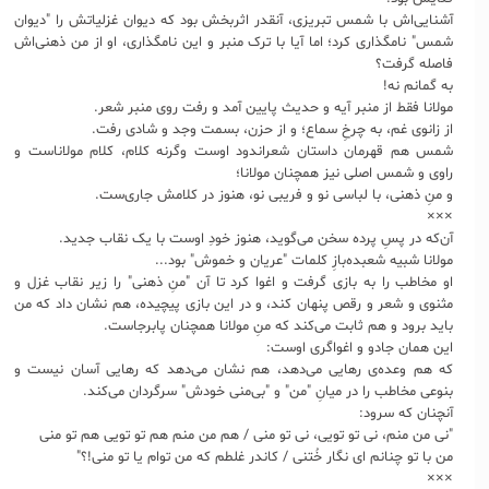
آشنایی‌اش با شمس تبریزی، آنقدر اثربخش بود که دیوان غزلیاتش را "دیوان
شمس" نامگذاری کرد؛ اما آیا با ترک منبر و این نامگذاری، او از من ذهنی‌اش
فاصله گرفت؟
به گمانم نه!
مولانا فقط از منبر آیه و حدیث پایین آمد و رفت روی منبر شعر.
از زانوی غم، به چرخِ سماع؛ و از حزن، بسمت وجد و شادی رفت.
شمس هم قهرمان داستان شعراندود اوست وگرنه کلام، کلام مولاناست و
راوی و شمس اصلی نیز همچنان مولانا؛
و منِ ذهنی، با لباسی نو و فریبی نو، هنوز در کلامش جاری‌ست.
×××
آن‌که در پسِ پرده سخن می‌گوید، هنوز خودِ اوست با یک نقاب جدید.
مولانا شبیه شعبده‌بازِ کلمات "عریان و خموش" بود...
او مخاطب را به بازی گرفت و اغوا کرد تا آن "منِ ذهنی" را زیر نقاب‌ غزل و
مثنوی و شعر و رقص پنهان کند، و در این بازی پیچیده، هم نشان داد که من
باید برود و هم ثابت می‌کند که منِ مولانا همچنان پابرجاست.
این همان جادو و اغواگری اوست:
که هم وعده‌ی رهایی می‌دهد، هم نشان می‌دهد که رهایی آسان نیست و
بنوعی مخاطب را در میانِ "من" و "بی‌منی خودش" سرگردان می‌کند.
آنچنان که سرود:
"نی من منم، نی تو تویی، نی تو منی / هم من منم هم تو تویی هم تو منی
من با تو چنانم ای نگار خُتنی / کاندر غلطم که من توام یا تو منی!؟"
×××