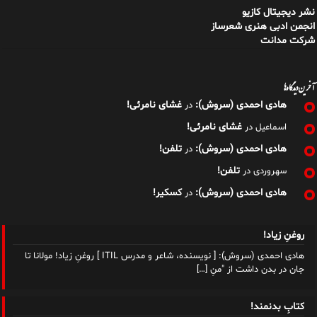
نشر دیجیتال کازیو
انجمن ادبی هنری شعرساز
شرکت مدانت
آخرین دیدگاه‌ها
هادی احمدی (سروش):
غشای نامرئی!
در
غشای نامرئی!
اسماعیل
در
هادی احمدی (سروش):
تلفن!
در
تلفن!
سهروردی
در
هادی احمدی (سروش):
کسکیر!
در
روغنِ زیاد!
هادی احمدی (سروش): [ نویسنده، شاعر و مدرس ITIL ] روغنِ زیاد! مولانا تا
جان در بدن داشت از "منِ
[…]
کتابِ بدنمند!