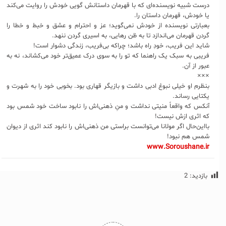
درست شبیه نویسنده‌ای که با قهرمان داستانش گویی خودش را روایت می‌کند
یا خودش، قهرمان داستان را.
بعبارتی نویسنده از خودش نمی‌گوید؛ عز و احترام و عشق و خبط و خطا را
گردن قهرمان می‌اندازد تا به ظن رهایی، به اسیری گردن ننهد.
شاید این فریب، خودِ راه باشد؛ چراکه بی‌فریب، زندگی دشوار است!
فریبی به سبک یک راهنما که تو را به سوی درک عمیق‌تر خود می‌کشاند، نه به
عبور از آن.
×××
بنظرم او خیلی نبوغ ادبی داشت و بازیگر قهاری بود. بخوبی خود را به شهرت و
یکتایی رساند.
آنکس که واقعاً منیتی نداشت و منِ ذهنی‌اش را نابود ساخت خود شمس بود
که اثری ازش نیست!
بااین‌حال اگر مولانا می‌توانست براستی من ذهنی‌اش را نابود کند اثری از دیوان
شمس هم نبود!
www.Soroushane.ir
بازدید:
2