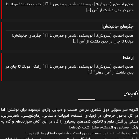
هادی احمدی (سروش): [ نویسنده، شاعر و مدرس ITIL ] کتابِ بدنمند! مولانا تا
جان در بدن داشت از "منِ
[…]
جگرهای جانبخش!
هادی احمدی (سروش): [ نویسنده، شاعر و مدرس ITIL ] جگرهای جانبخش!
مولانا تا جان در بدن داشت از "منِ
[…]
اِرامنه!
هادی احمدی (سروش): [ نویسنده، شاعر و مدرس ITIL ] اِرامنه! مولانا تا جان در
بدن داشت از "منِ ذهنی"
[…]
کوتاه درباره من
اگرچه سر سوزنی ذوق شاعری در من هست و دنیایی واژه‌‌ی فرسوده برای نوشتن! اما
در کل به‌طور حرفه‌ای در زمینه‌ی فلسفه، ادبیات داستانی، رمان‌نویسی، شعرسرایی،
دستی بر آتش دارم و تاکنون کاغذهای بسیاری را گاه در این آتش سوزانده‌ام و گاه به
رنگ احساس و اندیشه، مشق شب کرده‌ام!
شعر و نوشته، داستان احساس من است و شغلم، داستان منطق ذهن!