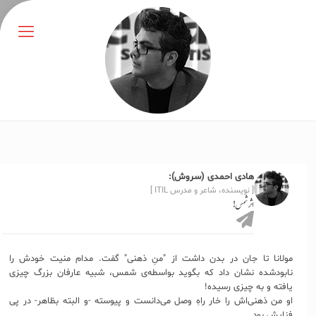
هادی احمدی (سروش):
[ نویسنده، شاعر و مدرس ITIL ]
اثر شمس!
مولانا تا جان در بدن داشت از "منِ ذهنی" گفت. مدام منیت‌ خودش را
نابودشده نشان داد که بگوید بواسطه‌ی شمس، شبیه عارفان بزرگ چیزی
یافته و به چیزی رسیده!
او من ذهنی‌اش را خار راهِ وصل می‌دانست و پیوسته -و البته بظاهر- در پی
فنایش بود.