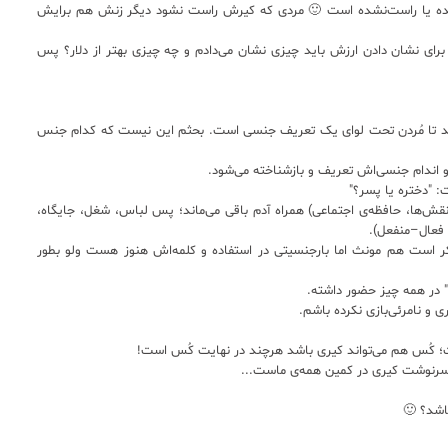
یده یا راست‌نشده است 🙂 مردی که کیرش راست نشود دیگر زنش هم برایش
ی نشان دادن ارزش باید چیزی نشان می‌دادم و چه چیزی بهتر از دلار؟ پس
ولد تا مُردن تحت لوای یک تعریف جنسی است. بحثم این نیست که کدام جنس
ندام جنسی‌اش تعریف و بازشناخته می‌شود.
: "دختره یا پسر؟"
ش‌ها، حافظه‌ی اجتماعی) همراه آدم باقی می‌ماند؛ پس لباس، شغل، جایگاه،
 فعال–منفعل).
 است هم مونث اما بارجنسیتی‌ در استفاده و کلمه‌اش هنوز هست ولو بطور
" در همه چیز حضور داشته.
و نامرئی‌بازی نکرده باشم.
 کُس هم می‌تواند کیری باشد هرچند در نهایت کُس است!
و سرنوشت کیری در کمین همه‌ی ماست...
اشد؟ 🙂