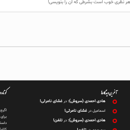
آخرین دیدگاه‌ها
کوتاه 
هادی احمدی (سروش):
غشای نامرئی!
در
اگرچ
غشای نامرئی!
اسماعیل
در
برای
هادی احمدی (سروش):
تلفن!
در
داست
کاغذ
تلفن!