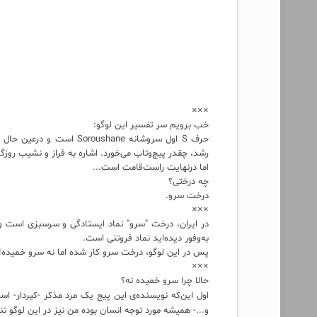
×××
خب برویم سر تفسیر این لوگو:
حرف S اول سروشانه ushane
رشد، چقدر پیچ‌وتاب می‌خورد. اشاره به فراز و نشیب روزگا
اما درنهایت راست‌قامت است...
چه درختی؟
درخت سرو.
×××
در ایران، درخت "سرو" نماد ایستادگی و سرسبزی است و "
به‌وفور دیده‌اید نماد فروتنی است.
پس در این لوگو، درخت سرو کار شده اما نه سرو خمیده!
×××
حالا چرا سرو خمیده نه؟
اول این‌که نویسنده‌ی این پیج یک مرد مذکر -کیردار- اس
و...- همیشه مورد توجه انسان بوده من نیز در این لوگو تن