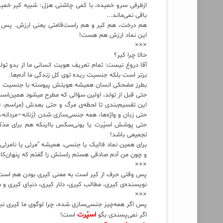
ازطرفی سرو خمیده، با کمی چاشنی هزل: شبیه کیر خم
باقی نمی‌ماند...
هم درخت، هم کیر و هم راست‌قامتی یعنی ارزش. پس برا
این نماد ارزش هم هست!
×××
حالا چرا کیر؟
آقا دروغ نیست: تمام تعریف هویت انسانی ما از بدو ت
برتر است بلکه جنسیت ریده توی کل زندگی ما آدم‌ها.
بطرز مضحکی انسان همیشه هویتش پیوسته با جنسیت و ا
حتی قبل از تولد، اولین سؤالی که مطرح میشود همین‌است
این تقسیم‌بندی تا لحظه‌ی مرگ و حتی بعدش (مراسم، نق
حتی زبان و واژه‌ها، همه جنسی‌سازی شدن (زنانه–مردانه،
حتی پوشش اسپُرت یا یونی‌سکس بااینکه هم برای مذکر
تجمیعی باشد!
برای همین نماد فالیک یا جنسی، همیشه "مرئی یا نامرئی
و چون من آدم صادقی هستم راستش را گفتم که پنهان‌کاری 
×××
پس وقتی حرف از کیر است به معنی کیری بودن هم است؛
نویسنده‌ی کیری، مطالب کیری، دلار کیری، دنیای کیری 
×××
پس اگر همه‌چیز جنسی‌سازی شده، چرا لوگوی ما کیری نب
اسپُرت
اگر نمی‌پسندی بگو
است!