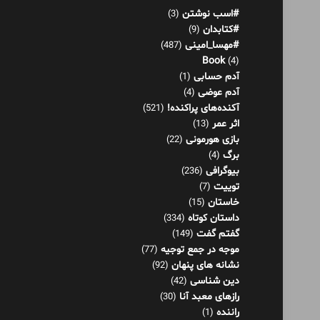
#اسب نوشتن
(3)
#کتابدان
(9)
#مهسا_امینی
(487)
Book
(4)
آدم حسابی
(1)
آدم عوضی
(4)
آکنده‌های پراکنده!
(521)
اثر عمر
(13)
بازی هورمونی
(22)
برگ
(4)
بیوگرافی
(236)
توییت
(7)
خاستان
(15)
داستان کوتاه
(334)
گفتم گفت
(149)
موجه در جمع توجیه
(77)
نشانه های پنهان
(92)
دین شناسی
(42)
رازهای معبد آنا
(30)
راننده
(1)