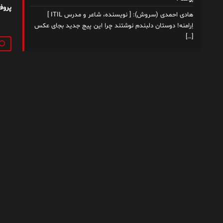
پروف
هادی احمدی (سروش): [ نویسنده، شاعر و مدرس ITIL ]
اِرامنه! دوستان دلبندم نوشتند چرا این پیج جدید بجای عکس
[…]
جستج