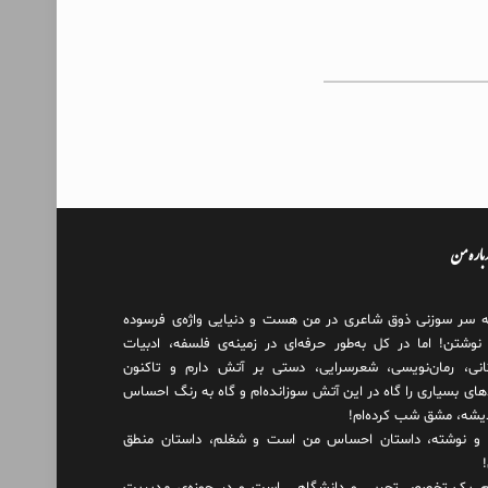
درباره من
ه سر سوزنی ذوق شاعری در من هست و دنیایی واژه‌‌ی فرسوده
 نوشتن! اما در کل به‌طور حرفه‌ای در زمینه‌ی فلسفه، ادبیات
انی، رمان‌نویسی، شعرسرایی، دستی بر آتش دارم و تاکنون
های بسیاری را گاه در این آتش سوزانده‌ام و گاه به رنگ احساس
دیشه، مشق شب کرده‌ام!
و نوشته، داستان احساس من است و شغلم، داستان منطق