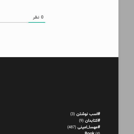
0
نظر
#اسب نوشتن
(3)
#کتابدان
(9)
#مهسا_امینی
(487)
Book