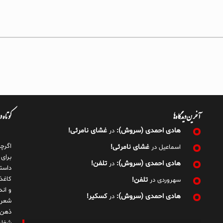
آخرین دیدگاه‌ها
کوتاه 
هادی احمدی (سروش):
غشای نامرئی!
در
اگرچ
غشای نامرئی!
اسماعیل
در
برای
هادی احمدی (سروش):
تلفن!
در
داست
کاغذ
تلفن!
سهروردی
در
و ان
هادی احمدی (سروش):
کسکیر!
در
شعر 
ذهن!