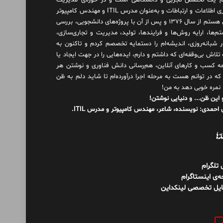
 یک تخصص تجربی و دانشگاهی است و در حوزه‌ی مدیریت
فناوری اطلاعات و ارتباطات و به‌عنوان مدرس ITIL و مهندس کامپیوتر
فعال هستم از سال ۱۳۷۶ و پس از آن با پروژه‌های دانشجویی، بررسی
م‌ها، ارایه روش‌ها و فرایندها، تولید، مدیریت و تجاری‌سازی،
ور شبانه‌روزی، اندیشه‌ام را دستمایه تخصصم کردم و تاکنون به
لاش بی‌وقفه‌ای که داشتم و دارم، اید‌ه‌هایی را در جهت ایجاد یا
ه کسب و کارهای آنلاین، هم‌رسانی دانش فناوری و نوشتن هر
 که در توانم هست به مرحله اجرا درآورده‌ام تا شاید دلم به ظن
 نمره خوبی دهد به من!
 این ظن... و دنیایی نوشتن!
احمدی: نویسنده، شاعر، مهندس کامپیوتر و مدرس ITIL.
نه‌ها
ل تلگرام
‌ی اینستاگرام
ایل تخصصی لینکداین
و