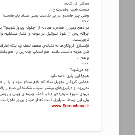
ممکنی که شده.
درست شبیه وضعیت ج.ا.
وقتی چیز فاسدی در پی بقاست یعنی فساد پابرجاست!
×××
در ذهن رهبران حماس، معادله از "چگونه پیروز شویم؟" به 
چراکه پس از نفوذ اسرائیل در دوحه و فشار مستقیم وا
ناچیزست.
آزادسازی گروگان‌ها نه نشانه‌ی ضعف لحظه‌ای، بلکه اعتر
آنان هرچه داشتند دادند. هم اسباب چانه‌زنی را؛ هم بخش‌
و هم...
×××
چه می‌شود؟
هیچ! این بازی ادامه دارد.
حماس گروگان تحویل نداد که خلع سلاح شود و یا از 
نمی‌رود. و درگیری‌های بیشتر اسباب شکنندگی صلح را رقم 
بزودی شیوخ شرم‌زده‌ی ج.ا با کمک چپ‌های چینی و روسی و
ولی این وسط، اسراییل است که از هرسو پیروز ماجراست!
www.Soroushane.ir