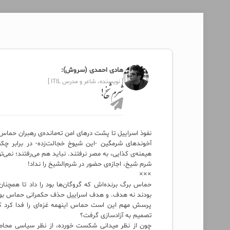
هادی احمدی (سروش):
[ نویسنده، شاعر و مدرس ITIL ]
شرم شیخ!
نفوذ اسراییل تا پشت درهای امن ته‌مانده‌ی رهبران حماس
آخوندهای شرمگین -این شیوخ خجالت‌زده- در برابر چکنم
هیمنه‌ی کذایی، به مصر نرفتند. نباید هم می‌رفتند؛ نمی‌ت
شرم شیخ، اجازه‌ی حضور در شرم‌الشیخ را نداد!
×××
حماس برگ برنده‌اش که گروگان‌ها بود را داد تا همچنان 
بودند نه هدف. و هدف اسراییل حذف حکمرانی حماس بود
پرسش مهم این است حماس اینهمه غزه‌ای را فدا کرد که گ
تصمیم به آزادسازی گرفت؟
چون از نظر میدانی شکست خورده، از نظر سیاسی محاصر