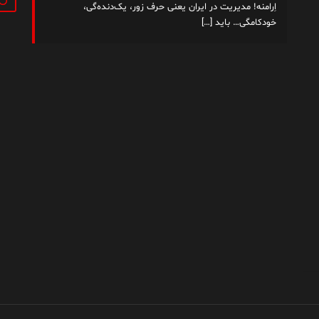
اِرامنه! مدیریت در ایران یعنی حرف زور، یک‌دنده‌گی،
خودکامگی… باید
[…]