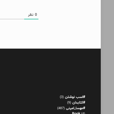
0
نظر
#اسب نوشتن
(3)
#کتابدان
(9)
#مهسا_امینی
(487)
Book