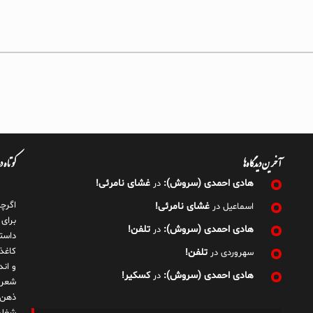
آخرین دیدگاه‌ها
کوتاه 
هادی احمدی (سروش):
غشای نامرئی!
در
اگرچ
غشای نامرئی!
اسماعیل
در
برای
هادی احمدی (سروش):
تلفن!
در
داست
کاغذ
تلفن!
سهروردی
در
و ان
هادی احمدی (سروش):
کسکیر!
در
شعر 
ذهن!