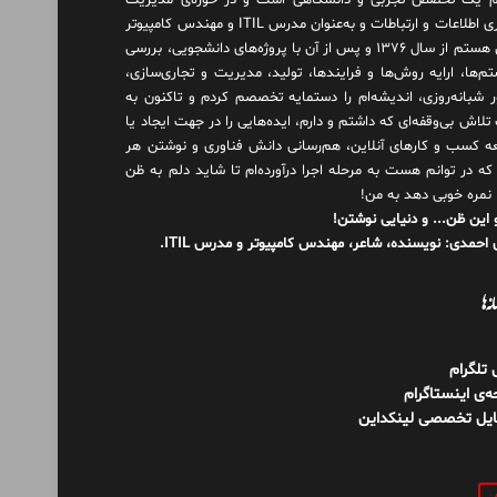
 یک تخصص تجربی و دانشگاهی است و در حوزه‌ی مدیریت
فناوری اطلاعات و ارتباطات و به‌عنوان مدرس ITIL و مهندس کامپیوتر
فعال هستم از سال ۱۳۷۶ و پس از آن با پروژه‌های دانشجویی، بررسی
م‌ها، ارایه روش‌ها و فرایندها، تولید، مدیریت و تجاری‌سازی،
ور شبانه‌روزی، اندیشه‌ام را دستمایه تخصصم کردم و تاکنون به
لاش بی‌وقفه‌ای که داشتم و دارم، اید‌ه‌هایی را در جهت ایجاد یا
ه کسب و کارهای آنلاین، هم‌رسانی دانش فناوری و نوشتن هر
 که در توانم هست به مرحله اجرا درآورده‌ام تا شاید دلم به ظن
 نمره خوبی دهد به من!
 این ظن... و دنیایی نوشتن!
احمدی: نویسنده، شاعر، مهندس کامپیوتر و مدرس ITIL.
نه‌ها
ل تلگرام
‌ی اینستاگرام
ایل تخصصی لینکداین
و