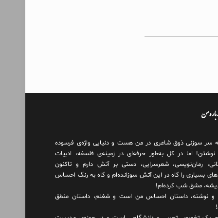
درباره من
ه سر سوزنی ذوق شاعری در من هست و دنیایی واژه‌‌ی فرسوده
 نوشتن! اما در کل به‌طور حرفه‌ای در زمینه‌ی فلسفه، ادبیات
انی، رمان‌نویسی، شعرسرایی، دستی بر آتش دارم و تاکنون
های بسیاری را گاه در این آتش سوزانده‌ام و گاه به رنگ احساس
دیشه، مشق شب کرده‌ام!
و نوشته، داستان احساس من است و شغلم، داستان منطق