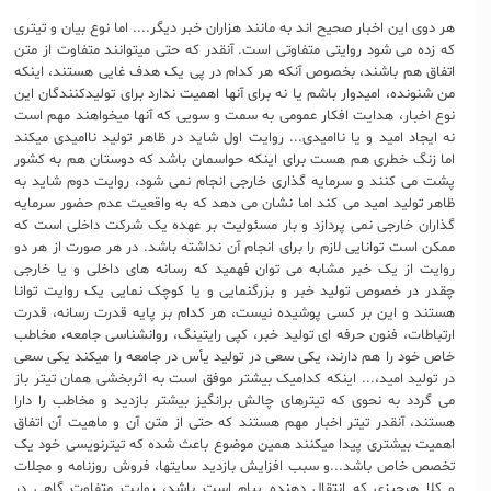
هر دوی این اخبار صحیح اند به مانند هزاران خبر دیگر.... اما نوع بیان و تیتری
که زده می شود روایتی متفاوتی است. آنقدر که حتی میتوانند متفاوت از متن
اتفاق هم باشند، بخصوص آنکه هر کدام در پی یک هدف غایی هستند، اینکه
من شنونده، امیدوار باشم یا نه برای آنها اهمیت ندارد برای تولیدکنندگان این
نوع اخبار، هدایت افکار عمومی به سمت و سویی که آنها میخواهند مهم است
نه ایجاد امید و یا ناامیدی... روایت اول شاید در ظاهر تولید ناامیدی میکند
اما زنگ خطری هم هست برای اینکه حواسمان باشد که دوستان هم به کشور
پشت می کنند و سرمایه گذاری خارجی انجام نمی شود، روایت دوم شاید به
ظاهر تولید امید می کند اما نشان می دهد که به واقعیت عدم حضور سرمایه
گذاران خارجی نمی پردازد و بار مسئولیت بر عهده یک شرکت داخلی است که
ممکن است توانایی لازم را برای انجام آن نداشته باشد. در هر صورت از هر دو
روایت از یک خبر مشابه می توان فهمید که رسانه های داخلی و یا خارجی
چقدر در خصوص تولید خبر و بزرگنمایی و یا کوچک نمایی یک روایت توانا
هستند و این بر کسی پوشیده نیست، هر کدام بر پایه قدرت رسانه، قدرت
ارتباطات، فنون حرفه ای تولید خبر، کپی رایتینگ، روانشناسی جامعه، مخاطب
خاص خود را هم دارند، یکی سعی در تولید یأس در جامعه را میکند یکی سعی
در تولید امید،... اینکه کدامیک بیشتر موفق است به اثربخشی همان تیتر باز
می گردد به نحوی که تیترهای چالش برانگیز بیشتر بازدید و مخاطب را دارا
هستند، آنقدر تیتر اخبار مهم هستند که حتی از متن آن و ماهیت آن اتفاق
اهمیت بیشتری پیدا میکنند همین موضوع باعث شده که تیترنویسی خود یک
تخصص خاص باشد...و سبب افزایش بازدید سایتها، فروش روزنامه و مجلات
و کلا هرچیزی که انتقال دهنده پیام است باشد، روایت متفاوت گاهی در