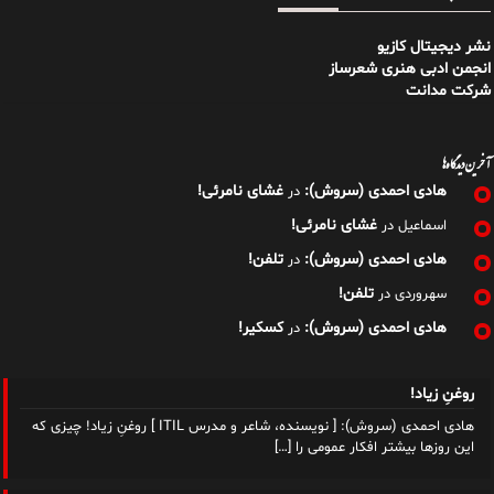
نشر دیجیتال کازیو
انجمن ادبی هنری شعرساز
شرکت مدانت
آخرین دیدگاه‌ها
هادی احمدی (سروش):
غشای نامرئی!
در
غشای نامرئی!
اسماعیل
در
هادی احمدی (سروش):
تلفن!
در
تلفن!
سهروردی
در
هادی احمدی (سروش):
کسکیر!
در
روغنِ زیاد!
هادی احمدی (سروش): [ نویسنده، شاعر و مدرس ITIL ] روغنِ زیاد! چیزی که
این روزها بیشتر افکار عمومی را
[…]