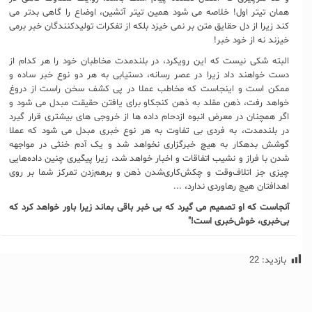
همان تیتر اول! خلاصه می شود همین تیتر آتشین، اوضاع را گاهی بدتر می
کند زیرا از دل حقایق متن بر نمی خیزد بلکه از تفکرات تولیدکنندگان خبر برمی
خیزند نه از خود خبر!
البته شکی نیست که این رویکرد، در بلندمدت مخاطبان خود را هر کدام از
دست خواهند داد زیرا در عصر رسانه، دستیابی به هر دو نوع خبر ساده و
ممکن است و اینجاست که مخاطب عملا در پی کشف سخن راست از دروغ
خواهد رفت، ذهن مقلد به ذهن کنجکاو برای یافتن حقیقت مبدل می شود و
اگر همچنان در معرض انبوه ازدحام داده ها از خروجی های بیشتری قرار گیرد
در بلندمدت، به فردی بی تفاوت به هر نوع خبری مبدل می شود که عملا
گوشش بدهکار به هیچ خبرگزاری نخواهد شد و یک آدم خنثی در مواجهه
شدن با فراز و نشیب اتفاقات و اخبار خواهد شد، زیرا پیگیری چنین داده‌هایی
چیزی جز اتلاف‌وقت و چکش‌کاری‌شدن ذهن و برهم‌زدن تمرکز شما بر روی
اهدافتان هیچ رهاوردی ندارد، ...
آنجاست که او تصمیم می گیرد که بی خبر باقی بماند زیرا باور خواهد کرد که
بی‌خبری، خوش‌خبری است!"
بازدید:
22